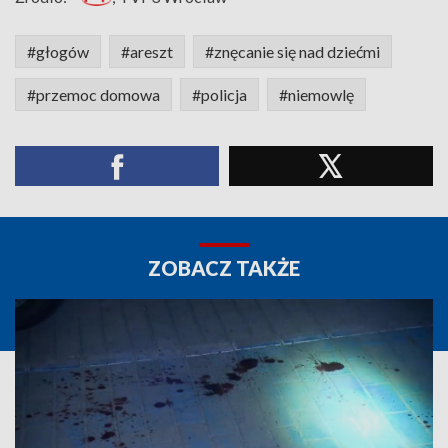
#głogów
#areszt
#znęcanie się nad dziećmi
#przemoc domowa
#policja
#niemowlę
ZOBACZ TAKŻE