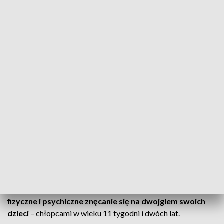
prokuraturę, że ciężkie obrażenia głowy i klatki piersiowej
niemowlęcia mogły powstać w wyniku przemocy.
O sprawie
informowaliśmy na naszej antenie
.
Rzeczniczka Prokuratury Okręgowej w Legnicy prok. Liliana
Łukasiewicz przekazała PAP, że
chłopczyk zmarł w
poniedziałek rano w szpitalu w Głogowie
. Prokurator
zlecił sekcję zwłok. Odbędzie się ona w środę w Zakładzie
Medycyny Sądowej w Zielonej Górze.
Rodzice z zarzutami znęcania się
Wyniki sekcji mogą być przyczynkiem do zmiany zarzutów,
które głogowska prokuratura postawiła w marcu rodzicom
dziecka – 34-letniej Monice M. i 40-letniemu Marcinowi G. –
mieszkańcom dolnośląskiego Przemkowa. Podejrzani są o
fizyczne i psychiczne znęcanie się na dwojgiem swoich
dzieci
– chłopcami w wieku 11 tygodni i dwóch lat.