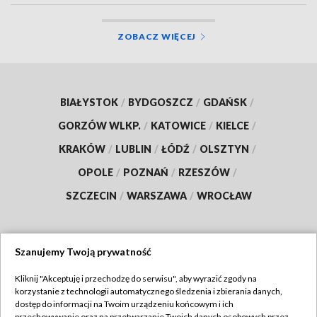
ZOBACZ WIĘCEJ
BIAŁYSTOK
/
BYDGOSZCZ
/
GDAŃSK
/
GORZÓW WLKP.
/
KATOWICE
/
KIELCE
/
KRAKÓW
/
LUBLIN
/
ŁÓDŹ
/
OLSZTYN
/
OPOLE
/
POZNAŃ
/
RZESZÓW
/
SZCZECIN
/
WARSZAWA
/
WROCŁAW
Szanujemy Twoją prywatność
Dołącz do nas:
Kliknij "Akceptuję i przechodzę do serwisu", aby wyrazić zgody na
korzystanie z technologii automatycznego śledzenia i zbierania danych,
TVP
dostęp do informacji na Twoim urządzeniu końcowym i ich
przechowywanie oraz na przetwarzanie Twoich danych osobowych przez