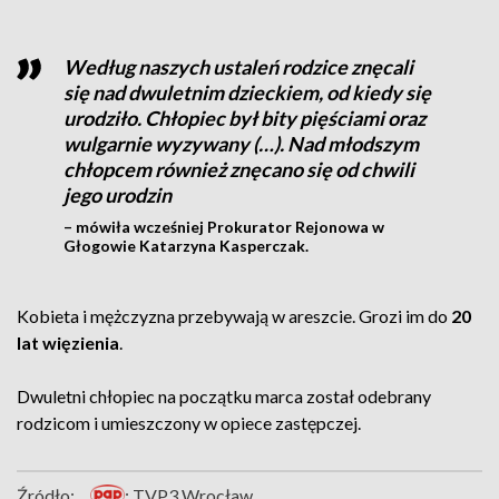
Według naszych ustaleń rodzice znęcali
się nad dwuletnim dzieckiem, od kiedy się
urodziło. Chłopiec był bity pięściami oraz
wulgarnie wyzywany (…). Nad młodszym
chłopcem również znęcano się od chwili
jego urodzin
– mówiła wcześniej Prokurator Rejonowa w
Głogowie Katarzyna Kasperczak.
Kobieta i mężczyzna przebywają w areszcie. Grozi im do
20
lat więzienia
.
Dwuletni chłopiec na początku marca został odebrany
rodzicom i umieszczony w opiece zastępczej.
Źródło:
; TVP3 Wrocław