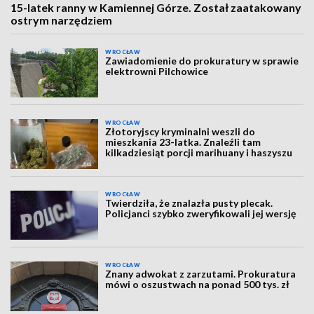
15-latek ranny w Kamiennej Górze. Został zaatakowany
ostrym narzędziem
WROCŁAW
Zawiadomienie do prokuratury w sprawie
elektrowni Pilchowice
WROCŁAW
Złotoryjscy kryminalni weszli do
mieszkania 23-latka. Znaleźli tam
kilkadziesiąt porcji marihuany i haszyszu
WROCŁAW
Twierdziła, że znalazła pusty plecak.
Policjanci szybko zweryfikowali jej wersję
WROCŁAW
Znany adwokat z zarzutami. Prokuratura
mówi o oszustwach na ponad 500 tys. zł