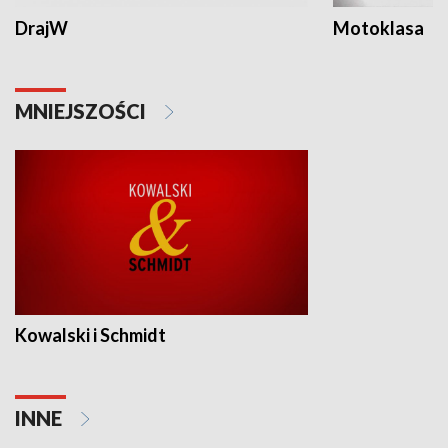
DrajW
Motoklasa
MNIEJSZOŚCI
Kowalski i Schmidt
INNE