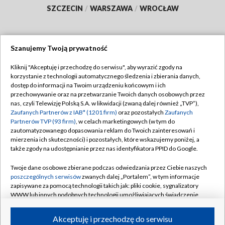
SZCZECIN
/
WARSZAWA
/
WROCŁAW
Szanujemy Twoją prywatność
Dołącz do nas:
Kliknij "Akceptuję i przechodzę do serwisu", aby wyrazić zgody na
korzystanie z technologii automatycznego śledzenia i zbierania danych,
TVP
dostęp do informacji na Twoim urządzeniu końcowym i ich
Abonament TVP
przechowywanie oraz na przetwarzanie Twoich danych osobowych przez
Regulamin TVP
nas, czyli Telewizję Polską S.A. w likwidacji (zwaną dalej również „TVP”),
Emisja w TVP
Polityka prywatności
Zaufanych Partnerów z IAB* (1201 firm)
oraz pozostałych
Zaufanych
Partnerów TVP (93 firm)
, w celach marketingowych (w tym do
Centrum informacji TVP
Moje zgody
zautomatyzowanego dopasowania reklam do Twoich zainteresowań i
mierzenia ich skuteczności) i pozostałych, które wskazujemy poniżej, a
Naziemna Telewizja Cyfrowa
Pomoc
także zgody na udostępnianie przez nas identyfikatora PPID do Google.
Sklep TVP
Biuro reklamy
Twoje dane osobowe zbierane podczas odwiedzania przez Ciebie naszych
Rada Programowa
Kontakt
poszczególnych serwisów
zwanych dalej „Portalem”, w tym informacje
zapisywane za pomocą technologii takich jak: pliki cookie, sygnalizatory
System NOS
WWW lub innych podobnych technologii umożliwiających świadczenie
dopasowanych i bezpiecznych usług, personalizację treści oraz reklam,
Informacje o nadawcy
Kanały
udostępnianie funkcji mediów społecznościowych oraz analizowanie
Akceptuję i przechodzę do serwisu
ruchu w Internecie.
Program dla prasy