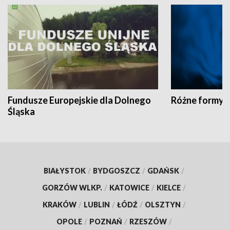
Fundusze Europejskie dla Dolnego
Różne formy t
Śląska
BIAŁYSTOK
/
BYDGOSZCZ
/
GDAŃSK
/
GORZÓW WLKP.
/
KATOWICE
/
KIELCE
/
KRAKÓW
/
LUBLIN
/
ŁÓDŹ
/
OLSZTYN
/
OPOLE
/
POZNAŃ
/
RZESZÓW
/