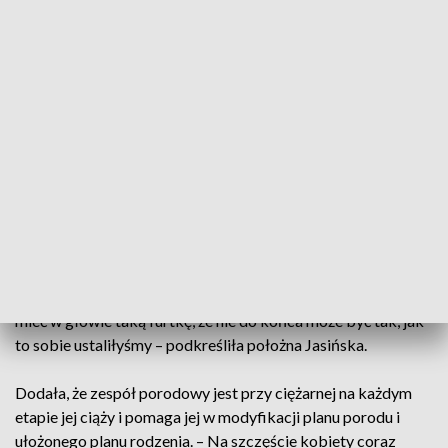
nastrojów, spadki energii – to jest
normalna sytuacja. Kobiety powinny
wiedzieć, że należy mówić o swoich
emocjach
– powiedziała PAP Jasińska.
Wiedza o swoim ciele i zachowaniach ma przygotować
ciężarne i oswoić je z różnymi zmianami podczas tego
procesu. – Możemy sobie ułożyć plan porodu jakikolwiek
chcemy, możemy przeczytać tysiąc książek, przejść kilka
szkół rodzenia, korzystać z edukacji czy z „doktora Google",
a i tak podczas porodu może coś nas zaskoczyć. Musimy
mieć w głowie taką furtkę, że nie do końca może być tak, jak
to sobie ustaliłyśmy – podkreśliła położna Jasińska.
Dodała, że zespół porodowy jest przy ciężarnej na każdym
etapie jej ciąży i pomaga jej w modyfikacji planu porodu i
ułożonego planu rodzenia. – Na szczęście kobiety coraz