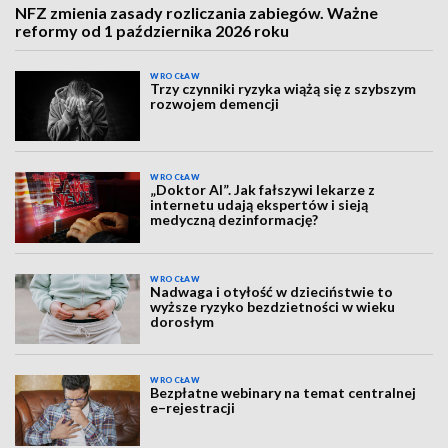
NFZ zmienia zasady rozliczania zabiegów. Ważne
reformy od 1 października 2026 roku
WROCŁAW
Trzy czynniki ryzyka wiążą się z szybszym
rozwojem demencji
WROCŁAW
„Doktor AI”. Jak fałszywi lekarze z
internetu udają ekspertów i sieją
medyczną dezinformację?
WROCŁAW
Nadwaga i otyłość w dzieciństwie to
wyższe ryzyko bezdzietności w wieku
dorosłym
WROCŁAW
Bezpłatne webinary na temat centralnej
e–rejestracji