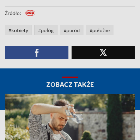
Źródło:
#kobiety
#połóg
#poród
#położne
ZOBACZ TAKŻE