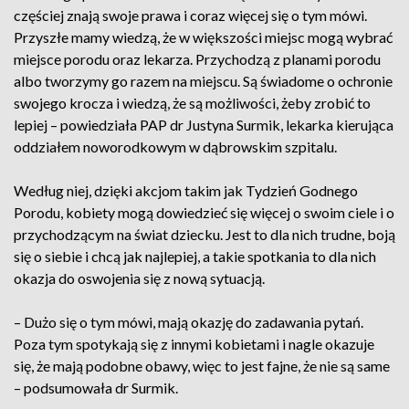
częściej znają swoje prawa i coraz więcej się o tym mówi.
Przyszłe mamy wiedzą, że w większości miejsc mogą wybrać
miejsce porodu oraz lekarza. Przychodzą z planami porodu
albo tworzymy go razem na miejscu. Są świadome o ochronie
swojego krocza i wiedzą, że są możliwości, żeby zrobić to
lepiej – powiedziała PAP dr Justyna Surmik, lekarka kierująca
oddziałem noworodkowym w dąbrowskim szpitalu.
Według niej, dzięki akcjom takim jak Tydzień Godnego
Porodu, kobiety mogą dowiedzieć się więcej o swoim ciele i o
przychodzącym na świat dziecku. Jest to dla nich trudne, boją
się o siebie i chcą jak najlepiej, a takie spotkania to dla nich
okazja do oswojenia się z nową sytuacją.
– Dużo się o tym mówi, mają okazję do zadawania pytań.
Poza tym spotykają się z innymi kobietami i nagle okazuje
się, że mają podobne obawy, więc to jest fajne, że nie są same
– podsumowała dr Surmik.