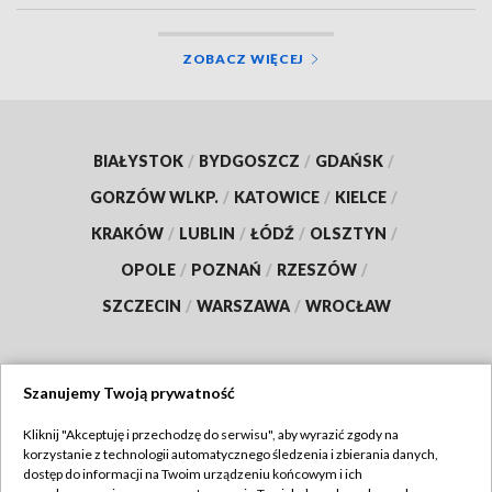
ZOBACZ WIĘCEJ
BIAŁYSTOK
/
BYDGOSZCZ
/
GDAŃSK
/
GORZÓW WLKP.
/
KATOWICE
/
KIELCE
/
KRAKÓW
/
LUBLIN
/
ŁÓDŹ
/
OLSZTYN
/
OPOLE
/
POZNAŃ
/
RZESZÓW
/
SZCZECIN
/
WARSZAWA
/
WROCŁAW
Szanujemy Twoją prywatność
Dołącz do nas:
Kliknij "Akceptuję i przechodzę do serwisu", aby wyrazić zgody na
korzystanie z technologii automatycznego śledzenia i zbierania danych,
TVP
dostęp do informacji na Twoim urządzeniu końcowym i ich