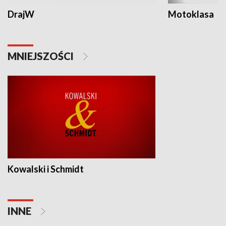
DrajW
Motoklasa
MNIEJSZOŚCI
Kowalski i Schmidt
INNE