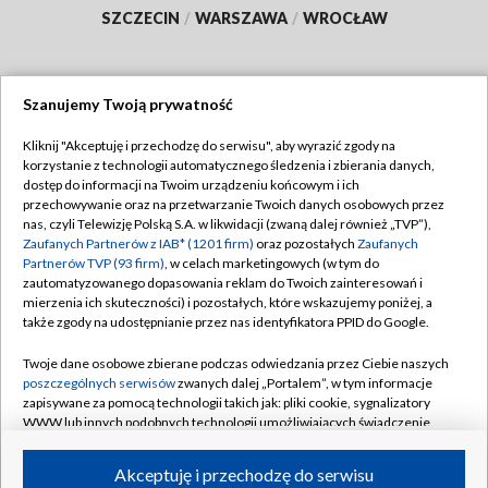
SZCZECIN
/
WARSZAWA
/
WROCŁAW
Szanujemy Twoją prywatność
Dołącz do nas:
Kliknij "Akceptuję i przechodzę do serwisu", aby wyrazić zgody na
korzystanie z technologii automatycznego śledzenia i zbierania danych,
TVP
dostęp do informacji na Twoim urządzeniu końcowym i ich
Abonament TVP
przechowywanie oraz na przetwarzanie Twoich danych osobowych przez
Regulamin TVP
nas, czyli Telewizję Polską S.A. w likwidacji (zwaną dalej również „TVP”),
Emisja w TVP
Polityka prywatności
Zaufanych Partnerów z IAB* (1201 firm)
oraz pozostałych
Zaufanych
Partnerów TVP (93 firm)
, w celach marketingowych (w tym do
Centrum informacji TVP
Moje zgody
zautomatyzowanego dopasowania reklam do Twoich zainteresowań i
mierzenia ich skuteczności) i pozostałych, które wskazujemy poniżej, a
Naziemna Telewizja Cyfrowa
Pomoc
także zgody na udostępnianie przez nas identyfikatora PPID do Google.
Sklep TVP
Biuro reklamy
Twoje dane osobowe zbierane podczas odwiedzania przez Ciebie naszych
Rada Programowa
Kontakt
poszczególnych serwisów
zwanych dalej „Portalem”, w tym informacje
zapisywane za pomocą technologii takich jak: pliki cookie, sygnalizatory
System NOS
WWW lub innych podobnych technologii umożliwiających świadczenie
dopasowanych i bezpiecznych usług, personalizację treści oraz reklam,
Informacje o nadawcy
Kanały
udostępnianie funkcji mediów społecznościowych oraz analizowanie
Akceptuję i przechodzę do serwisu
ruchu w Internecie.
Program dla prasy