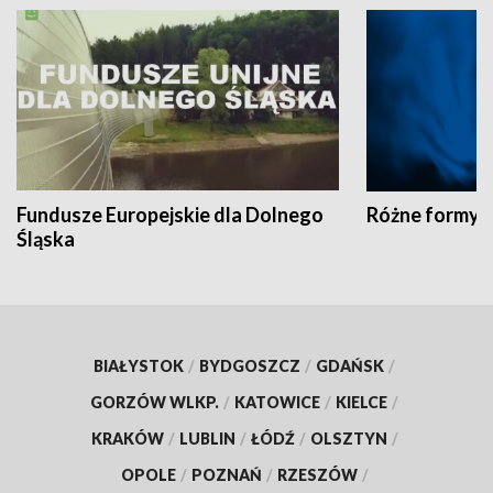
Fundusze Europejskie dla Dolnego
Różne formy t
Śląska
BIAŁYSTOK
/
BYDGOSZCZ
/
GDAŃSK
/
GORZÓW WLKP.
/
KATOWICE
/
KIELCE
/
KRAKÓW
/
LUBLIN
/
ŁÓDŹ
/
OLSZTYN
/
OPOLE
/
POZNAŃ
/
RZESZÓW
/