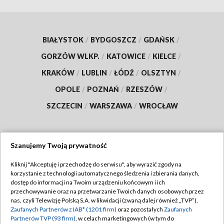
BIAŁYSTOK
/
BYDGOSZCZ
/
GDAŃSK
/
GORZÓW WLKP.
/
KATOWICE
/
KIELCE
/
KRAKÓW
/
LUBLIN
/
ŁÓDŹ
/
OLSZTYN
/
OPOLE
/
POZNAŃ
/
RZESZÓW
/
SZCZECIN
/
WARSZAWA
/
WROCŁAW
Szanujemy Twoją prywatność
Dołącz do nas:
Kliknij "Akceptuję i przechodzę do serwisu", aby wyrazić zgody na
korzystanie z technologii automatycznego śledzenia i zbierania danych,
TVP
dostęp do informacji na Twoim urządzeniu końcowym i ich
Abonament TVP
przechowywanie oraz na przetwarzanie Twoich danych osobowych przez
Regulamin TVP
nas, czyli Telewizję Polską S.A. w likwidacji (zwaną dalej również „TVP”),
Emisja w TVP
Polityka prywatności
Zaufanych Partnerów z IAB* (1201 firm)
oraz pozostałych
Zaufanych
Partnerów TVP (93 firm)
, w celach marketingowych (w tym do
Centrum informacji TVP