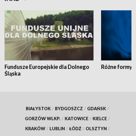
Fundusze Europejskie dla Dolnego
Różne formy t
Śląska
BIAŁYSTOK
/
BYDGOSZCZ
/
GDAŃSK
/
GORZÓW WLKP.
/
KATOWICE
/
KIELCE
/
KRAKÓW
/
LUBLIN
/
ŁÓDŹ
/
OLSZTYN
/