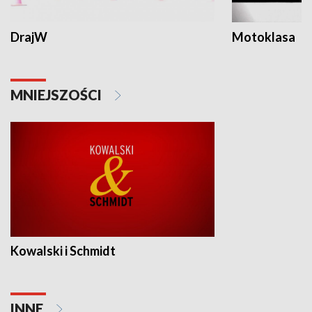
DrajW
Motoklasa
MNIEJSZOŚCI
Kowalski i Schmidt
INNE