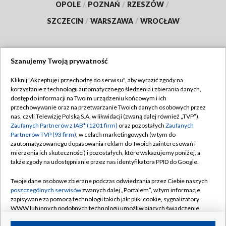
OPOLE
/
POZNAŃ
/
RZESZÓW
/
SZCZECIN
/
WARSZAWA
/
WROCŁAW
Szanujemy Twoją prywatność
Dołącz do nas:
Kliknij "Akceptuję i przechodzę do serwisu", aby wyrazić zgody na
korzystanie z technologii automatycznego śledzenia i zbierania danych,
TVP
dostęp do informacji na Twoim urządzeniu końcowym i ich
Abonament TVP
przechowywanie oraz na przetwarzanie Twoich danych osobowych przez
Regulamin TVP
nas, czyli Telewizję Polską S.A. w likwidacji (zwaną dalej również „TVP”),
Emisja w TVP
Polityka prywatności
Zaufanych Partnerów z IAB* (1201 firm)
oraz pozostałych
Zaufanych
Partnerów TVP (93 firm)
, w celach marketingowych (w tym do
Centrum informacji TVP
Moje zgody
zautomatyzowanego dopasowania reklam do Twoich zainteresowań i
mierzenia ich skuteczności) i pozostałych, które wskazujemy poniżej, a
Naziemna Telewizja Cyfrowa
Pomoc
także zgody na udostępnianie przez nas identyfikatora PPID do Google.
Sklep TVP
Biuro reklamy
Twoje dane osobowe zbierane podczas odwiedzania przez Ciebie naszych
Rada Programowa
Kontakt
poszczególnych serwisów
zwanych dalej „Portalem”, w tym informacje
zapisywane za pomocą technologii takich jak: pliki cookie, sygnalizatory
System NOS
WWW lub innych podobnych technologii umożliwiających świadczenie
dopasowanych i bezpiecznych usług, personalizację treści oraz reklam,
Informacje o nadawcy
Kanały