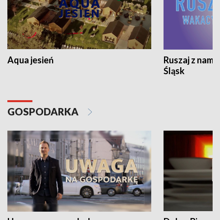
Aqua jesień
Ruszaj z nami
Śląsk
GOSPODARKA