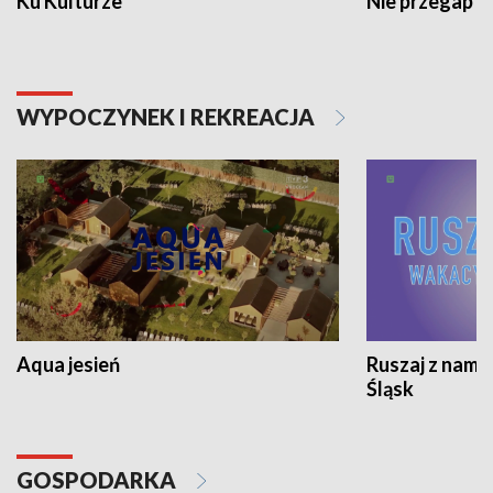
Ku Kulturze
Nie przegap
WYPOCZYNEK I REKREACJA
Aqua jesień
Ruszaj z nami
Śląsk
GOSPODARKA