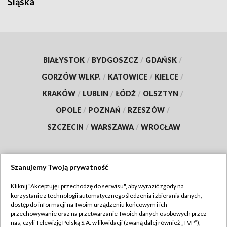
Śląska
BIAŁYSTOK
/
BYDGOSZCZ
/
GDAŃSK
/
GORZÓW WLKP.
/
KATOWICE
/
KIELCE
/
KRAKÓW
/
LUBLIN
/
ŁÓDŹ
/
OLSZTYN
/
OPOLE
/
POZNAŃ
/
RZESZÓW
/
SZCZECIN
/
WARSZAWA
/
WROCŁAW
Szanujemy Twoją prywatność
Dołącz do nas:
Kliknij "Akceptuję i przechodzę do serwisu", aby wyrazić zgody na
korzystanie z technologii automatycznego śledzenia i zbierania danych,
TVP
dostęp do informacji na Twoim urządzeniu końcowym i ich
Abonament TVP
przechowywanie oraz na przetwarzanie Twoich danych osobowych przez
Regulamin TVP
nas, czyli Telewizję Polską S.A. w likwidacji (zwaną dalej również „TVP”),