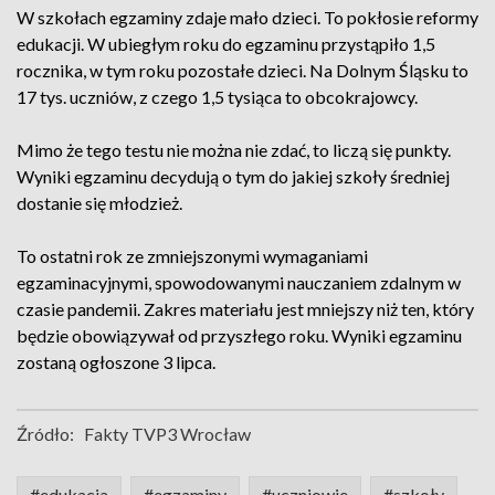
W szkołach egzaminy zdaje mało dzieci. To pokłosie reformy
edukacji. W ubiegłym roku do egzaminu przystąpiło 1,5
rocznika, w tym roku pozostałe dzieci. Na Dolnym Śląsku to
17 tys. uczniów, z czego 1,5 tysiąca to obcokrajowcy.
Mimo że tego testu nie można nie zdać, to liczą się punkty.
Wyniki egzaminu decydują o tym do jakiej szkoły średniej
dostanie się młodzież.
To ostatni rok ze zmniejszonymi wymaganiami
egzaminacyjnymi, spowodowanymi nauczaniem zdalnym w
czasie pandemii. Zakres materiału jest mniejszy niż ten, który
będzie obowiązywał od przyszłego roku. Wyniki egzaminu
zostaną ogłoszone 3 lipca.
Źródło:
Fakty TVP3 Wrocław
#edukacja
#egzaminy
#uczniowie
#szkoły