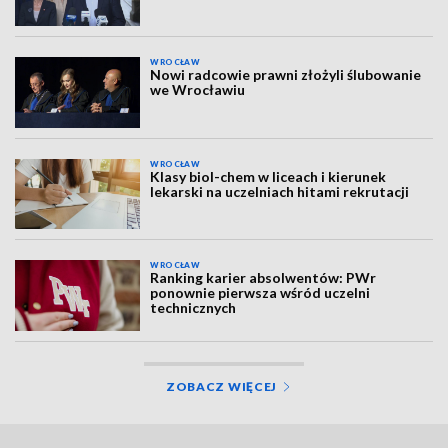
WROCŁAW
Nowi radcowie prawni złożyli ślubowanie
we Wrocławiu
WROCŁAW
Klasy biol-chem w liceach i kierunek
lekarski na uczelniach hitami rekrutacji
WROCŁAW
Ranking karier absolwentów: PWr
ponownie pierwsza wśród uczelni
technicznych
ZOBACZ WIĘCEJ