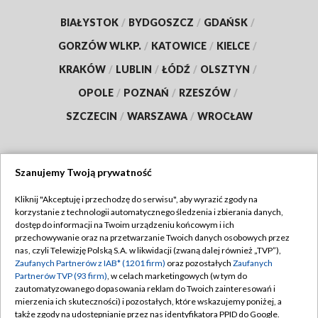
BIAŁYSTOK
/
BYDGOSZCZ
/
GDAŃSK
/
GORZÓW WLKP.
/
KATOWICE
/
KIELCE
/
KRAKÓW
/
LUBLIN
/
ŁÓDŹ
/
OLSZTYN
/
OPOLE
/
POZNAŃ
/
RZESZÓW
/
SZCZECIN
/
WARSZAWA
/
WROCŁAW
Szanujemy Twoją prywatność
Dołącz do nas:
Kliknij "Akceptuję i przechodzę do serwisu", aby wyrazić zgody na
korzystanie z technologii automatycznego śledzenia i zbierania danych,
TVP
dostęp do informacji na Twoim urządzeniu końcowym i ich
Abonament TVP
przechowywanie oraz na przetwarzanie Twoich danych osobowych przez
Regulamin TVP
nas, czyli Telewizję Polską S.A. w likwidacji (zwaną dalej również „TVP”),
Emisja w TVP
Polityka prywatności
Zaufanych Partnerów z IAB* (1201 firm)
oraz pozostałych
Zaufanych
Partnerów TVP (93 firm)
, w celach marketingowych (w tym do
Centrum informacji TVP
Moje zgody
zautomatyzowanego dopasowania reklam do Twoich zainteresowań i
mierzenia ich skuteczności) i pozostałych, które wskazujemy poniżej, a
Naziemna Telewizja Cyfrowa
Pomoc
także zgody na udostępnianie przez nas identyfikatora PPID do Google.