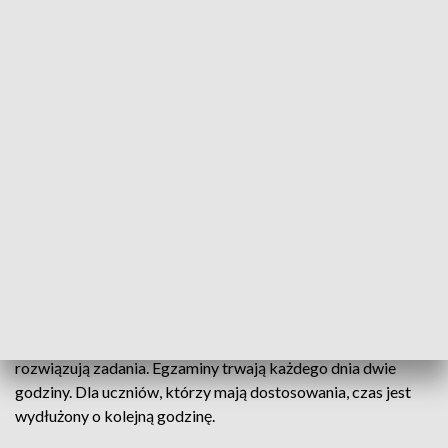
Egzamin ósmoklasisty
Dziś drugi dzień zmagań egzaminacyjnych uczniów
kończących naukę w szkołach podstawowych.
Wczoraj pisali język polski. Dziś zdają przedmioty
ścisłe. W tym roku w całej Polsce do testów
przystępuje ponad 226 tys. uczniów.
Język polski, matematyka, język obcy – ósmoklasiści trzy dni
rozwiązują zadania. Egzaminy trwają każdego dnia dwie
godziny. Dla uczniów, którzy mają dostosowania, czas jest
wydłużony o kolejną godzinę.