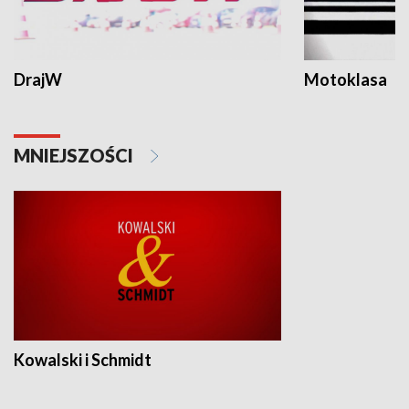
DrajW
Motoklasa
MNIEJSZOŚCI
Kowalski i Schmidt