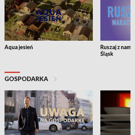
Aqua jesień
Ruszaj z nami
Śląsk
GOSPODARKA