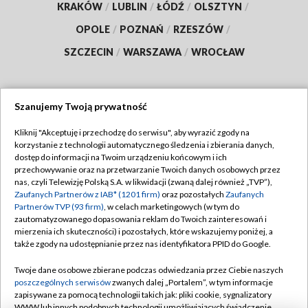
KRAKÓW
/
LUBLIN
/
ŁÓDŹ
/
OLSZTYN
/
OPOLE
/
POZNAŃ
/
RZESZÓW
/
SZCZECIN
/
WARSZAWA
/
WROCŁAW
Szanujemy Twoją prywatność
Dołącz do nas:
Kliknij "Akceptuję i przechodzę do serwisu", aby wyrazić zgody na
korzystanie z technologii automatycznego śledzenia i zbierania danych,
TVP
dostęp do informacji na Twoim urządzeniu końcowym i ich
Abonament TVP
przechowywanie oraz na przetwarzanie Twoich danych osobowych przez
Regulamin TVP
nas, czyli Telewizję Polską S.A. w likwidacji (zwaną dalej również „TVP”),
Emisja w TVP
Polityka prywatności
Zaufanych Partnerów z IAB* (1201 firm)
oraz pozostałych
Zaufanych
Partnerów TVP (93 firm)
, w celach marketingowych (w tym do
Centrum informacji TVP
Moje zgody
zautomatyzowanego dopasowania reklam do Twoich zainteresowań i
mierzenia ich skuteczności) i pozostałych, które wskazujemy poniżej, a
Naziemna Telewizja Cyfrowa
Pomoc
także zgody na udostępnianie przez nas identyfikatora PPID do Google.
Sklep TVP
Biuro reklamy
Twoje dane osobowe zbierane podczas odwiedzania przez Ciebie naszych
Rada Programowa
Kontakt
poszczególnych serwisów
zwanych dalej „Portalem”, w tym informacje
zapisywane za pomocą technologii takich jak: pliki cookie, sygnalizatory
System NOS
WWW lub innych podobnych technologii umożliwiających świadczenie