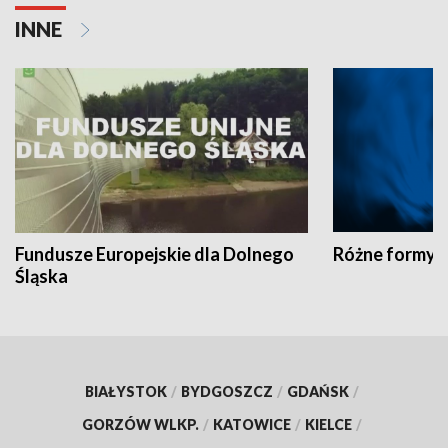
INNE
Fundusze Europejskie dla Dolnego
Różne formy t
Śląska
BIAŁYSTOK
/
BYDGOSZCZ
/
GDAŃSK
/
GORZÓW WLKP.
/
KATOWICE
/
KIELCE
/