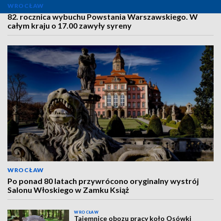
WROCŁAW
82. rocznica wybuchu Powstania Warszawskiego. W
całym kraju o 17.00 zawyły syreny
WROCŁAW
Po ponad 80 latach przywrócono oryginalny wystrój
Salonu Włoskiego w Zamku Książ
WROCŁAW
Tajemnice obozu pracy koło Osówki