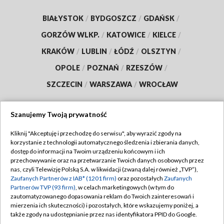
BIAŁYSTOK
/
BYDGOSZCZ
/
GDAŃSK
/
GORZÓW WLKP.
/
KATOWICE
/
KIELCE
/
KRAKÓW
/
LUBLIN
/
ŁÓDŹ
/
OLSZTYN
/
OPOLE
/
POZNAŃ
/
RZESZÓW
/
SZCZECIN
/
WARSZAWA
/
WROCŁAW
Szanujemy Twoją prywatność
Dołącz do nas:
Kliknij "Akceptuję i przechodzę do serwisu", aby wyrazić zgody na
korzystanie z technologii automatycznego śledzenia i zbierania danych,
dostęp do informacji na Twoim urządzeniu końcowym i ich
TVP
przechowywanie oraz na przetwarzanie Twoich danych osobowych przez
nas, czyli Telewizję Polską S.A. w likwidacji (zwaną dalej również „TVP”),
Abonament TVP
Regulamin TVP
Zaufanych Partnerów z IAB* (1201 firm)
oraz pozostałych
Zaufanych
Emisja w TVP
Partnerów TVP (93 firm)
, w celach marketingowych (w tym do
Polityka prywatności
zautomatyzowanego dopasowania reklam do Twoich zainteresowań i
Centrum informacji TVP
Moje zgody
mierzenia ich skuteczności) i pozostałych, które wskazujemy poniżej, a
także zgody na udostępnianie przez nas identyfikatora PPID do Google.
Naziemna Telewizja Cyfrowa
Pomoc