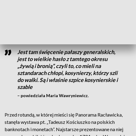
Złota moneta o nominale 100 zł została zaprojektowana
przez Dominikę Karpińską-Kopiec, a srebrna o nominale 50
zł przez Dobrochnę Surajewską. Są na nich przedstawione
elementy związane z Tadeuszem Kościuszką i z insurekcją.
Jest tam święcenie pałaszy generalskich,
jest to wielkie hasło z tamtego okresu
„żywią i bronią”, czyli to, co mieli na
sztandarach chłopi, kosynierzy, którzy szli
do walki. Są i właśnie szpice kosynierskie i
szable
– powiedziała Maria Wawryniewicz.
Przed rotundą, w której mieści się Panorama Racławicka,
stanęła wystawa pt. „Tadeusz Kościuszko na polskich
banknotach i monetach”. Najstarsze prezentowane na niej