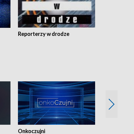
Reporterzy w drodze
Onkoczujni
Recepta na 