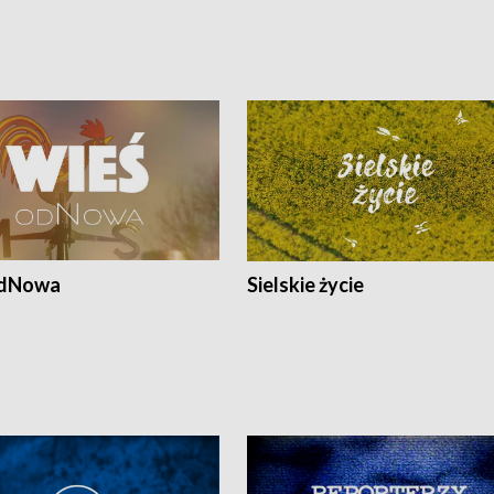
odNowa
Sielskie życie