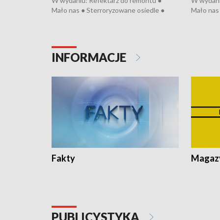
W wydaniu: Refektarz do remontu ●
W wydani
Mało nas ● Sterroryzowane osiedle ●
Mało nas 
Fatalny remont ● Kosztowna ptasia grypa
Sterrory
● Nowa Ruska ● Pociągiem na lotnisko ●
ptasia gr
Koniec upałów ● Kraksa na Tour de
Nowa Rus
Pologne
Koniec u
INFORMACJE
Fakty
Magazy
PUBLICYSTYKA