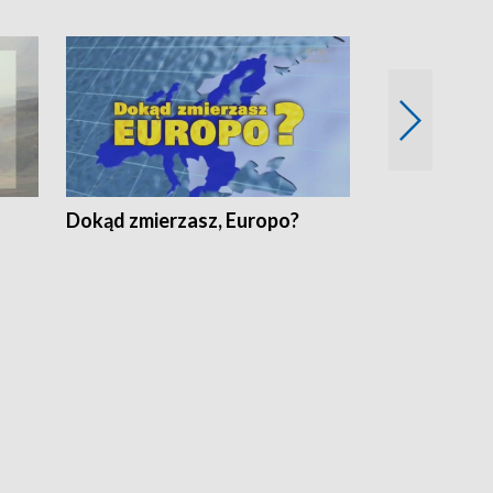
Dokąd zmierzasz, Europo?
Fakty Komen