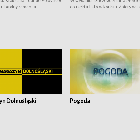
u: Kraksa na Tour de Pologne ●
W wydaniu: Dlaczego zmarła? ● Ściek
● Fatalny remont ●
do rzeki ● Lato w korku ● Zbiory w 
zowane osiedle ● Kosztowna
● Senior za kółkiem ● Złoto dla...
ypa ● Pociągiem na lotnisko ●
cierpiwych ● Mrożonki dla zwierząt
ka ● Refektarz do remontu ●
pałów
n Dolnośląski
Pogoda