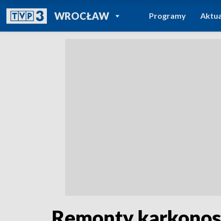
POWRÓT DO
WROCŁAW
Programy
Aktua
TVP REGIONY
Remonty karkonos