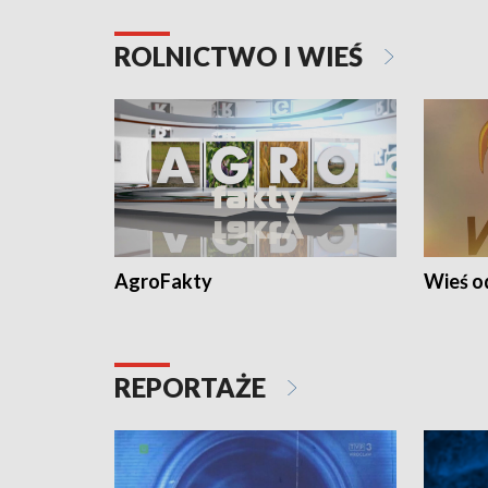
ROLNICTWO I WIEŚ
AgroFakty
Wieś 
REPORTAŻE