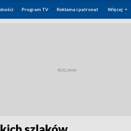
lności
Program TV
Reklama i patronat
Więcej
kich szlaków