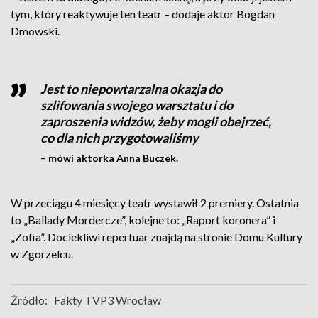
tym, który reaktywuje ten teatr – dodaje aktor Bogdan
Dmowski.
Jest to niepowtarzalna okazja do
szlifowania swojego warsztatu i do
zaproszenia widzów, żeby mogli obejrzeć,
co dla nich przygotowaliśmy
– mówi aktorka Anna Buczek.
W przeciągu 4 miesięcy teatr wystawił 2 premiery. Ostatnia
to „Ballady Mordercze”, kolejne to: „Raport koronera” i
„Zofia”. Dociekliwi repertuar znajdą na stronie Domu Kultury
w Zgorzelcu.
Źródło:
Fakty TVP3 Wrocław