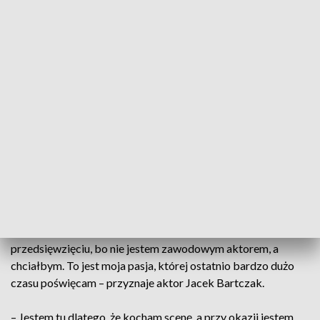
To jest niesamowite ile osób się do tego
zgłosiło, wyraziło chęć, zainteresowanie,
żeby w tym teatrze uczestniczyć. To są
ludzie z różnych stron, mamy nawet
dziewczynę ze środkowych Niemiec
– mówi aktorka Małgorzata Grabowska,
kierownik artystyczny teatru.
Każdy z aktorów ma swoje powody, dla których postanowili
wskrzesić teatr, ale jedno ich łączy – miłość do teatru.
– Bardzo się cieszę, że mogę wziąć udział w takim
przedsięwzięciu, bo nie jestem zawodowym aktorem, a
chciałbym. To jest moja pasja, której ostatnio bardzo dużo
czasu poświęcam – przyznaje aktor Jacek Bartczak.
– Jestem tu dlatego, że kocham scenę, a przy okazji jestem