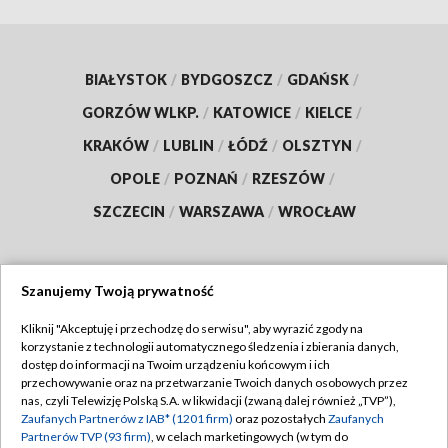
BIAŁYSTOK
/
BYDGOSZCZ
/
GDAŃSK
/
GORZÓW WLKP.
/
KATOWICE
/
KIELCE
/
KRAKÓW
/
LUBLIN
/
ŁÓDŹ
/
OLSZTYN
/
OPOLE
/
POZNAŃ
/
RZESZÓW
/
SZCZECIN
/
WARSZAWA
/
WROCŁAW
Szanujemy Twoją prywatność
Dołącz do nas:
Kliknij "Akceptuję i przechodzę do serwisu", aby wyrazić zgody na
korzystanie z technologii automatycznego śledzenia i zbierania danych,
TVP
dostęp do informacji na Twoim urządzeniu końcowym i ich
Abonament TVP
przechowywanie oraz na przetwarzanie Twoich danych osobowych przez
Regulamin TVP
nas, czyli Telewizję Polską S.A. w likwidacji (zwaną dalej również „TVP”),
Emisja w TVP
Polityka prywatności
Zaufanych Partnerów z IAB* (1201 firm)
oraz pozostałych
Zaufanych
Partnerów TVP (93 firm)
, w celach marketingowych (w tym do
Centrum informacji TVP