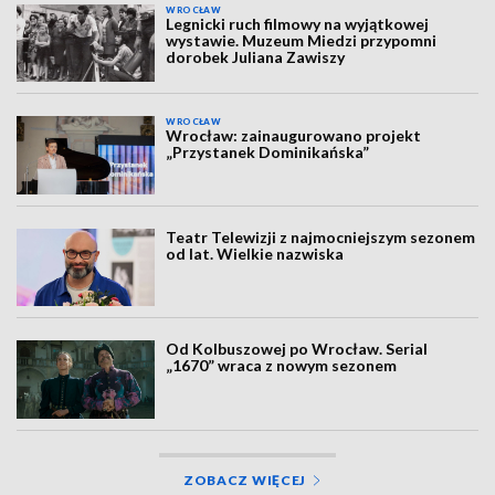
WROCŁAW
Legnicki ruch filmowy na wyjątkowej
wystawie. Muzeum Miedzi przypomni
dorobek Juliana Zawiszy
WROCŁAW
Wrocław: zainaugurowano projekt
„Przystanek Dominikańska”
Teatr Telewizji z najmocniejszym sezonem
od lat. Wielkie nazwiska
Od Kolbuszowej po Wrocław. Serial
„1670” wraca z nowym sezonem
ZOBACZ WIĘCEJ