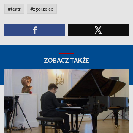
#teatr
#zgorzelec
ZOBACZ TAKŻE