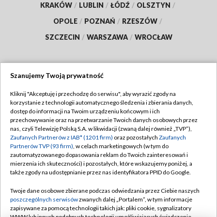
KRAKÓW
/
LUBLIN
/
ŁÓDŹ
/
OLSZTYN
/
OPOLE
/
POZNAŃ
/
RZESZÓW
/
SZCZECIN
/
WARSZAWA
/
WROCŁAW
Szanujemy Twoją prywatność
Dołącz do nas:
Kliknij "Akceptuję i przechodzę do serwisu", aby wyrazić zgody na
korzystanie z technologii automatycznego śledzenia i zbierania danych,
TVP
dostęp do informacji na Twoim urządzeniu końcowym i ich
Abonament TVP
przechowywanie oraz na przetwarzanie Twoich danych osobowych przez
Regulamin TVP
nas, czyli Telewizję Polską S.A. w likwidacji (zwaną dalej również „TVP”),
Emisja w TVP
Polityka prywatności
Zaufanych Partnerów z IAB* (1201 firm)
oraz pozostałych
Zaufanych
Partnerów TVP (93 firm)
, w celach marketingowych (w tym do
Centrum informacji TVP
Moje zgody
zautomatyzowanego dopasowania reklam do Twoich zainteresowań i
mierzenia ich skuteczności) i pozostałych, które wskazujemy poniżej, a
Naziemna Telewizja Cyfrowa
Pomoc
także zgody na udostępnianie przez nas identyfikatora PPID do Google.
Sklep TVP
Biuro reklamy
Twoje dane osobowe zbierane podczas odwiedzania przez Ciebie naszych
Rada Programowa
Kontakt
poszczególnych serwisów
zwanych dalej „Portalem”, w tym informacje
zapisywane za pomocą technologii takich jak: pliki cookie, sygnalizatory
System NOS
WWW lub innych podobnych technologii umożliwiających świadczenie