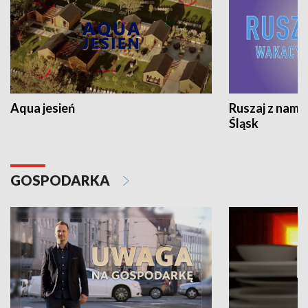
Aqua jesień
Ruszaj z nami
Śląsk
GOSPODARKA