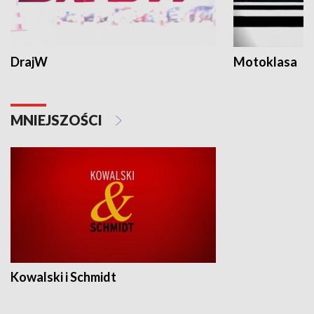
DrajW
Motoklasa
MNIEJSZOŚCI
Kowalski i Schmidt