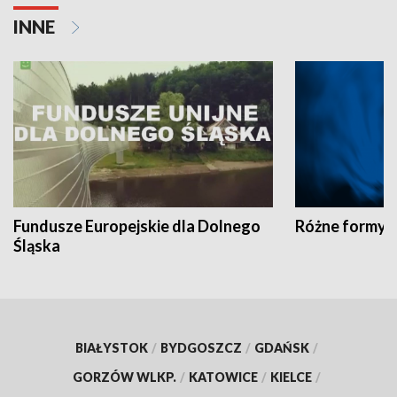
INNE
Fundusze Europejskie dla Dolnego
Różne formy t
Śląska
BIAŁYSTOK
/
BYDGOSZCZ
/
GDAŃSK
/
GORZÓW WLKP.
/
KATOWICE
/
KIELCE
/