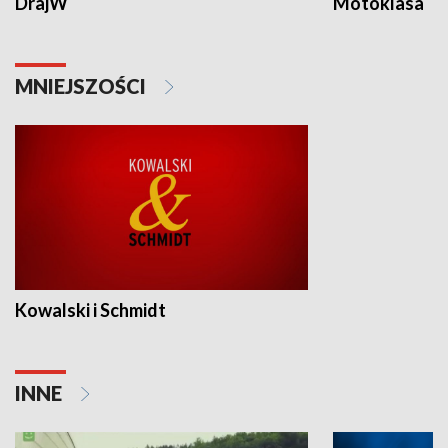
DrajW
Motoklasa
MNIEJSZOŚCI
Kowalski i Schmidt
INNE