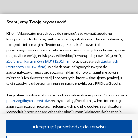
Szanujemy Twoją prywatność
Dołącz do nas:
Kliknij "Akceptuję i przechodzę do serwisu", aby wyrazić zgody na
korzystanie z technologii automatycznego śledzenia i zbierania danych,
TVP
dostęp do informacji na Twoim urządzeniu końcowym i ich
Abonament TVP
przechowywanie oraz na przetwarzanie Twoich danych osobowych przez
Regulamin TVP
nas, czyli Telewizję Polską S.A. w likwidacji (zwaną dalej również „TVP”),
Emisja w TVP
Polityka prywatności
Zaufanych Partnerów z IAB* (1201 firm)
oraz pozostałych
Zaufanych
Partnerów TVP (93 firm)
, w celach marketingowych (w tym do
Centrum informacji TVP
Moje zgody
zautomatyzowanego dopasowania reklam do Twoich zainteresowań i
mierzenia ich skuteczności) i pozostałych, które wskazujemy poniżej, a
Naziemna Telewizja Cyfrowa
Pomoc
także zgody na udostępnianie przez nas identyfikatora PPID do Google.
Sklep TVP
Biuro reklamy
Twoje dane osobowe zbierane podczas odwiedzania przez Ciebie naszych
Rada Programowa
Kontakt
poszczególnych serwisów
zwanych dalej „Portalem”, w tym informacje
zapisywane za pomocą technologii takich jak: pliki cookie, sygnalizatory
System NOS
WWW lub innych podobnych technologii umożliwiających świadczenie
dopasowanych i bezpiecznych usług, personalizację treści oraz reklam,
Informacje o nadawcy
Kanały
udostępnianie funkcji mediów społecznościowych oraz analizowanie
Akceptuję i przechodzę do serwisu
ruchu w Internecie.
Program dla prasy
©2026 Telewizja Polska S.A. w likwidacji