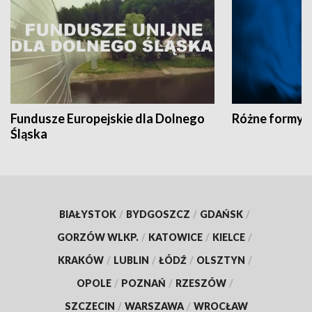
Fundusze Europejskie dla Dolnego
Różne formy t
Śląska
BIAŁYSTOK
/
BYDGOSZCZ
/
GDAŃSK
/
GORZÓW WLKP.
/
KATOWICE
/
KIELCE
/
KRAKÓW
/
LUBLIN
/
ŁÓDŹ
/
OLSZTYN
/
OPOLE
/
POZNAŃ
/
RZESZÓW
/
SZCZECIN
/
WARSZAWA
/
WROCŁAW