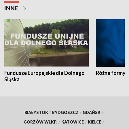
INNE
Fundusze Europejskie dla Dolnego
Różne formy t
Śląska
BIAŁYSTOK
/
BYDGOSZCZ
/
GDAŃSK
/
GORZÓW WLKP.
/
KATOWICE
/
KIELCE
/