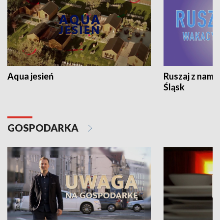
Aqua jesień
Ruszaj z nami
Śląsk
GOSPODARKA