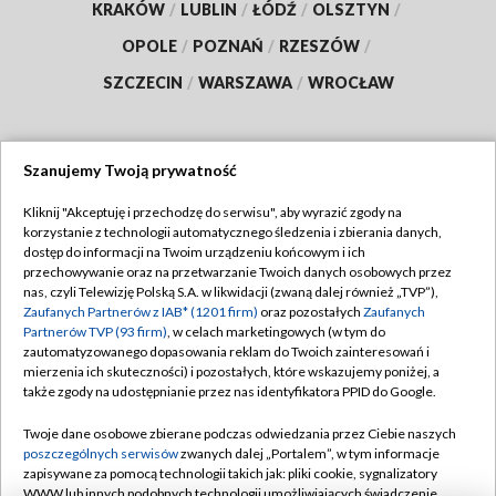
KRAKÓW
/
LUBLIN
/
ŁÓDŹ
/
OLSZTYN
/
OPOLE
/
POZNAŃ
/
RZESZÓW
/
SZCZECIN
/
WARSZAWA
/
WROCŁAW
Szanujemy Twoją prywatność
Dołącz do nas:
Kliknij "Akceptuję i przechodzę do serwisu", aby wyrazić zgody na
korzystanie z technologii automatycznego śledzenia i zbierania danych,
TVP
dostęp do informacji na Twoim urządzeniu końcowym i ich
Abonament TVP
przechowywanie oraz na przetwarzanie Twoich danych osobowych przez
Regulamin TVP
nas, czyli Telewizję Polską S.A. w likwidacji (zwaną dalej również „TVP”),
Emisja w TVP
Polityka prywatności
Zaufanych Partnerów z IAB* (1201 firm)
oraz pozostałych
Zaufanych
Partnerów TVP (93 firm)
, w celach marketingowych (w tym do
Centrum informacji TVP
Moje zgody
zautomatyzowanego dopasowania reklam do Twoich zainteresowań i
mierzenia ich skuteczności) i pozostałych, które wskazujemy poniżej, a
Naziemna Telewizja Cyfrowa
Pomoc
także zgody na udostępnianie przez nas identyfikatora PPID do Google.
Sklep TVP
Biuro reklamy
Twoje dane osobowe zbierane podczas odwiedzania przez Ciebie naszych
Rada Programowa
Kontakt
poszczególnych serwisów
zwanych dalej „Portalem”, w tym informacje
zapisywane za pomocą technologii takich jak: pliki cookie, sygnalizatory
System NOS
WWW lub innych podobnych technologii umożliwiających świadczenie