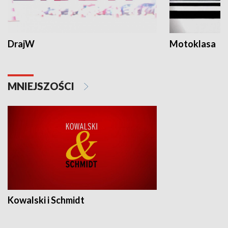
DrajW
Motoklasa
MNIEJSZOŚCI
Kowalski i Schmidt