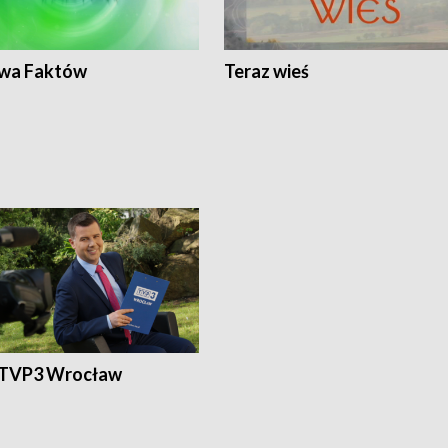
wa Faktów
Teraz wieś
 TVP3 Wrocław