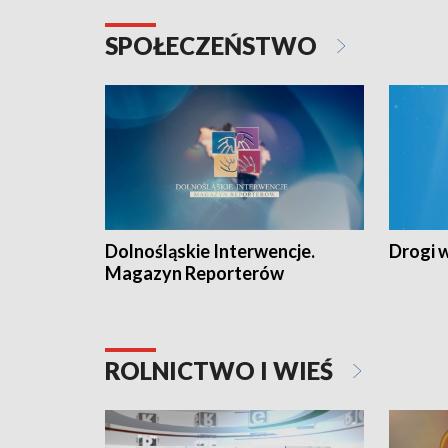
SPOŁECZEŃSTWO
Dolnośląskie Interwencje.
Drogi 
Magazyn Reporterów
ROLNICTWO I WIEŚ