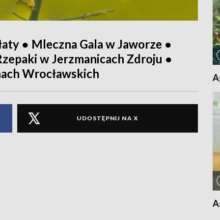
aty ● Mleczna Gala w Jaworze ●
Rzepaki w Jerzmanicach Zdroju ●
anach Wrocławskich
A
UDOSTĘPNIJ NA X
A