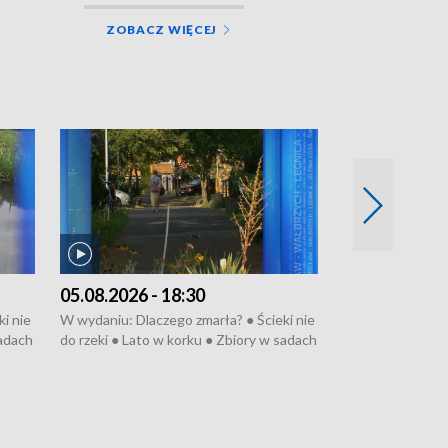
ZOBACZ WIĘCEJ
05.08.2026 - 18:30
04.08.2026 - 
i nie
W wydaniu: Dlaczego zmarła? ● Ścieki nie
W wydaniu: Nożo
sadach
do rzeki ● Lato w korku ● Zbiory w sadach
Zarzuty dla Norb
● Senior za kółkiem ● Złoto dla...
obwodnicy ● Mili
cierpiwych ● Mrożonki dla zwierząt
Oddział jak nowy
● Inkubator w og
pacjent ● Trzeba