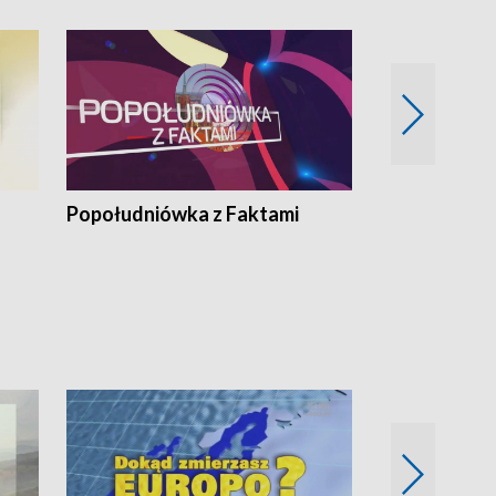
Popołudniówka z Faktami
Z Unią na Ty