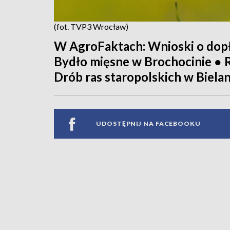
(fot. TVP3 Wrocław)
W AgroFaktach: Wnioski o dopł
Bydło mięsne w Brochocinie ● 
Drób ras staropolskich w Biel
UDOSTĘPNIJ NA FACEBOOKU