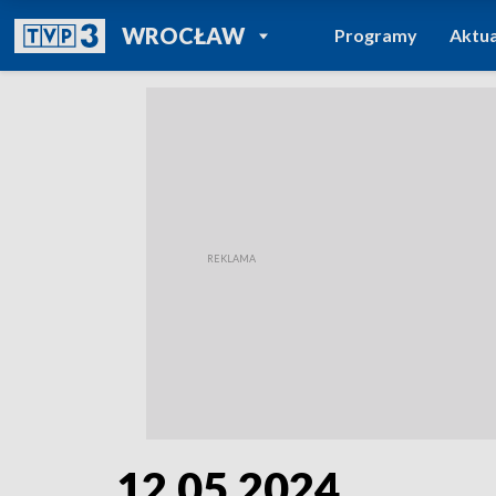
POWRÓT DO
WROCŁAW
Programy
Aktua
TVP REGIONY
12.05.2024