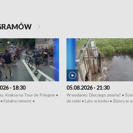
OGRAMÓW
026 - 18:30
05.08.2026 - 21:30
u: Kraksa na Tour de Pologne ●
W wydaniu: Dlaczego zmarła? ● Ściek
● Fatalny remont ●
do rzeki ● Lato w korku ● Zbiory w 
zowane osiedle ● Kosztowna
● Senior za kółkiem ● Złoto dla...
ypa ● Pociągiem na lotnisko ●
cierpiwych ● Mrożonki dla zwierząt
ka ● Refektarz do remontu ●
pałów