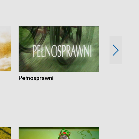
Pełnosprawni
Bezpieczny 