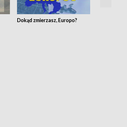
Dokąd zmierzasz, Europo?
Fakty Komen