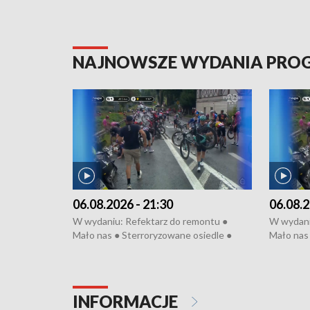
NAJNOWSZE WYDANIA PR
06.08.2026 - 21:30
06.08.2
W wydaniu: Refektarz do remontu ●
W wydani
Mało nas ● Sterroryzowane osiedle ●
Mało nas 
Fatalny remont ● Kosztowna ptasia grypa
Sterrory
● Nowa Ruska ● Pociągiem na lotnisko ●
ptasia gr
Koniec upałów ● Kraksa na Tour de
Nowa Rus
Pologne
Koniec u
INFORMACJE