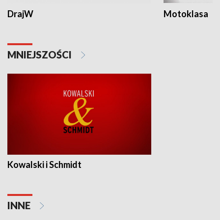
DrajW
Motoklasa
MNIEJSZOŚCI
Kowalski i Schmidt
INNE