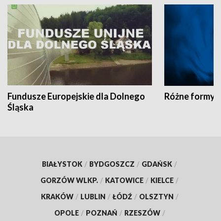
Fundusze Europejskie dla Dolnego
Różne formy t
Śląska
BIAŁYSTOK
/
BYDGOSZCZ
/
GDAŃSK
/
GORZÓW WLKP.
/
KATOWICE
/
KIELCE
/
KRAKÓW
/
LUBLIN
/
ŁÓDŹ
/
OLSZTYN
/
OPOLE
/
POZNAŃ
/
RZESZÓW
/