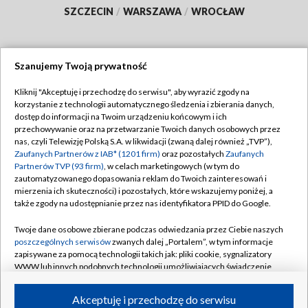
SZCZECIN
/
WARSZAWA
/
WROCŁAW
Szanujemy Twoją prywatność
Dołącz do nas:
Kliknij "Akceptuję i przechodzę do serwisu", aby wyrazić zgody na
korzystanie z technologii automatycznego śledzenia i zbierania danych,
TVP
dostęp do informacji na Twoim urządzeniu końcowym i ich
Abonament TVP
przechowywanie oraz na przetwarzanie Twoich danych osobowych przez
Regulamin TVP
nas, czyli Telewizję Polską S.A. w likwidacji (zwaną dalej również „TVP”),
Emisja w TVP
Polityka prywatności
Zaufanych Partnerów z IAB* (1201 firm)
oraz pozostałych
Zaufanych
Partnerów TVP (93 firm)
, w celach marketingowych (w tym do
Centrum informacji TVP
Moje zgody
zautomatyzowanego dopasowania reklam do Twoich zainteresowań i
mierzenia ich skuteczności) i pozostałych, które wskazujemy poniżej, a
Naziemna Telewizja Cyfrowa
Pomoc
także zgody na udostępnianie przez nas identyfikatora PPID do Google.
Sklep TVP
Biuro reklamy
Twoje dane osobowe zbierane podczas odwiedzania przez Ciebie naszych
Rada Programowa
Kontakt
poszczególnych serwisów
zwanych dalej „Portalem”, w tym informacje
zapisywane za pomocą technologii takich jak: pliki cookie, sygnalizatory
System NOS
WWW lub innych podobnych technologii umożliwiających świadczenie
dopasowanych i bezpiecznych usług, personalizację treści oraz reklam,
Informacje o nadawcy
Kanały
udostępnianie funkcji mediów społecznościowych oraz analizowanie
Akceptuję i przechodzę do serwisu
ruchu w Internecie.
Program dla prasy