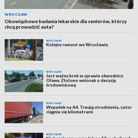
WROCŁAW
Obowiązkowe badania lekarskie dla seniorów, którzy
chcą prowadzić auta?
WROCŁAW
Kolejny remont we Wrocławiu
WROCŁAW
Jest ważny krok w sprawie obwodnicy
Oławy. Złożono wniosek o decyzję
środowiskową
WROCŁAW
Wypadek na A4. Trwają utrudnienia, zator
ciągnie się kilometrami
WROCŁAW