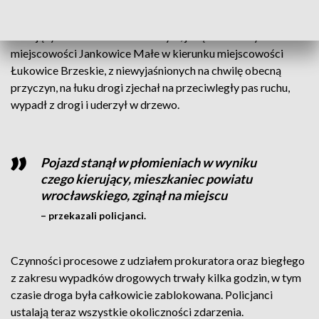
Ze wstępnych ustaleń policjantów wynika, że mężczyzna
kierujący samochodem osobowym, jadąc od strony
miejscowości Jankowice Małe w kierunku miejscowości
Łukowice Brzeskie, z niewyjaśnionych na chwilę obecną
przyczyn, na łuku drogi zjechał na przeciwległy pas ruchu,
wypadł z drogi i uderzył w drzewo.
Pojazd stanął w płomieniach w wyniku
czego kierujący, mieszkaniec powiatu
wrocławskiego, zginął na miejscu
– przekazali policjanci.
Czynności procesowe z udziałem prokuratora oraz biegłego
z zakresu wypadków drogowych trwały kilka godzin, w tym
czasie droga była całkowicie zablokowana. Policjanci
ustalają teraz wszystkie okoliczności zdarzenia.