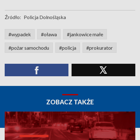
Źródło:
Policja Dolnośląska
#wypadek
#oława
#jankowice małe
#pożar samochodu
#policja
#prokurator
ZOBACZ TAKŻE