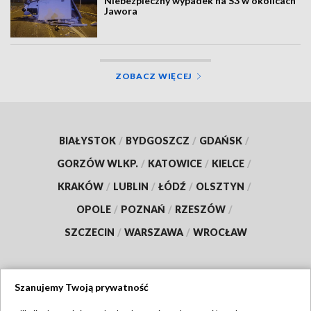
Niebezpieczny wypadek na S3 w okolicach
Jawora
ZOBACZ WIĘCEJ
BIAŁYSTOK
/
BYDGOSZCZ
/
GDAŃSK
/
GORZÓW WLKP.
/
KATOWICE
/
KIELCE
/
KRAKÓW
/
LUBLIN
/
ŁÓDŹ
/
OLSZTYN
/
OPOLE
/
POZNAŃ
/
RZESZÓW
/
SZCZECIN
/
WARSZAWA
/
WROCŁAW
Szanujemy Twoją prywatność
Dołącz do nas: