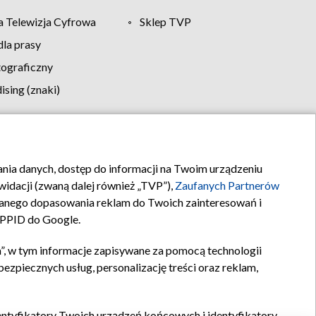
 Telewizja Cyfrowa
Sklep TVP
la prasy
tograficzny
sing (znaki)
klamy
Kontakt
rania danych, dostęp do informacji na Twoim urządzeniu
idacji (zwaną dalej również „TVP”),
Zaufanych Partnerów
anego dopasowania reklam do Twoich zainteresowań i
a PPID do Google.
”, w tym informacje zapisywane za pomocą technologii
zpiecznych usług, personalizację treści oraz reklam,
identyfikatory Twoich urządzeń końcowych i identyfikatory