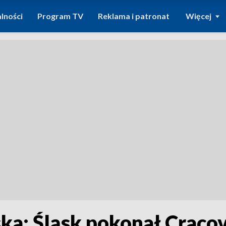
lności
Program TV
Reklama i patronat
Więcej
ka: Śląsk pokonał Cracovi