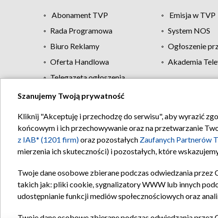
Abonament TVP
Emisja w TVP
Rada Programowa
System NOS
Biuro Reklamy
Ogłoszenie pr
Oferta Handlowa
Akademia Tele
Telegazeta ogłoszenia
Szanujemy Twoją prywatność
Regulamin TVP
Kliknij "Akceptuję i przechodzę do serwisu", aby wyrazić zg
końcowym i ich przechowywanie oraz na przetwarzanie Twoich
z IAB* (1201 firm)
oraz pozostałych
Zaufanych Partnerów T
mierzenia ich skuteczności) i pozostałych, które wskazujemy
Twoje dane osobowe zbierane podczas odwiedzania przez 
takich jak: pliki cookie, sygnalizatory WWW lub innych pod
udostępnianie funkcji mediów społecznościowych oraz anali
Twoje dane osobowe zbierane podczas odwiedzania przez 