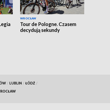
WROCŁAW
Legia
Tour de Pologne. Czasem
decydują sekundy
KÓW
/
LUBLIN
/
ŁÓDŹ
/
ROCŁAW