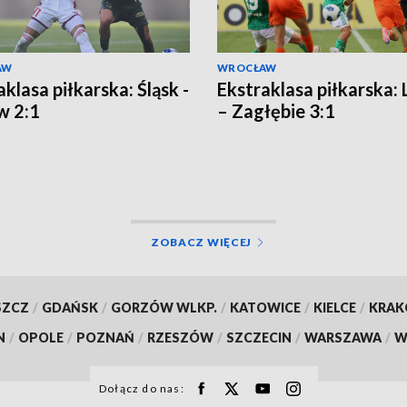
AW
WROCŁAW
klasa piłkarska: Śląsk -
Ekstraklasa piłkarska: 
w 2:1
– Zagłębie 3:1
ZOBACZ WIĘCEJ
SZCZ
/
GDAŃSK
/
GORZÓW WLKP.
/
KATOWICE
/
KIELCE
/
KRA
N
/
OPOLE
/
POZNAŃ
/
RZESZÓW
/
SZCZECIN
/
WARSZAWA
/
W
Dołącz do nas: