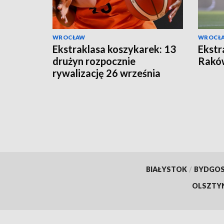
WROCŁAW
WROCŁ
Ekstraklasa koszykarek: 13
Ekstra
drużyn rozpocznie
Rakó
rywalizację 26 września
BIAŁYSTOK
/
BYDGO
OLSZTY