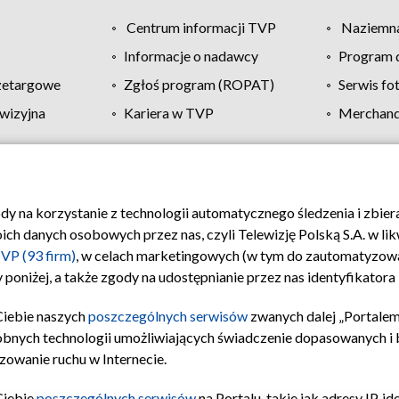
Centrum informacji TVP
Naziemna
Informacje o nadawcy
Program d
zetargowe
Zgłoś program (ROPAT)
Serwis fo
wizyjna
Kariera w TVP
Merchandi
Polityka prywatności
Moje zgody
Pomoc
Biuro re
ody na korzystanie z technologii automatycznego śledzenia i zbie
 danych osobowych przez nas, czyli Telewizję Polską S.A. w likw
VP (93 firm)
, w celach marketingowych (w tym do zautomatyzow
 poniżej, a także zgody na udostępnianie przez nas identyfikator
Ciebie naszych
poszczególnych serwisów
zwanych dalej „Portalem
obnych technologii umożliwiających świadczenie dopasowanych i be
zowanie ruchu w Internecie.
Ciebie
poszczególnych serwisów
na Portalu, takie jak adresy IP, 