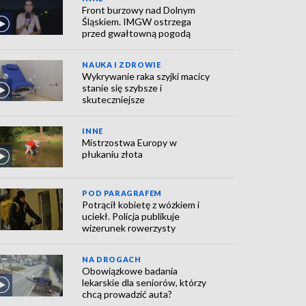
Front burzowy nad Dolnym
Śląskiem. IMGW ostrzega
przed gwałtowną pogodą
NAUKA I ZDROWIE
Wykrywanie raka szyjki macicy
stanie się szybsze i
skuteczniejsze
INNE
Mistrzostwa Europy w
płukaniu złota
POD PARAGRAFEM
Potrącił kobietę z wózkiem i
uciekł. Policja publikuje
wizerunek rowerzysty
NA DROGACH
Obowiązkowe badania
lekarskie dla seniorów, którzy
chcą prowadzić auta?