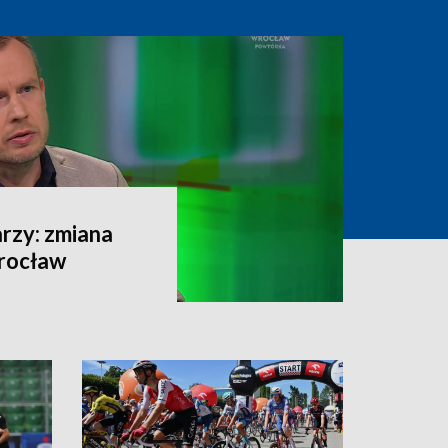
rzy: zmiana
rocław