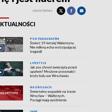
UDOSTĘPNIJ:
KTUALNOŚCI
POD PARAGRAFEM
Śmierć 19-letniej Walentyny.
Nie milkną echa wstrząsającej
tragedii
LIFESTYLE
Jak zoo chroni zwierzęta przed
upałem? Mrożone przysmaki i
bryły lodu we Wrocławiu
NA DROGACH
Śmiertelny wypadek na trasie
Wrocław – Wałbrzych.
Pociągi mają opóźnienia
INNE