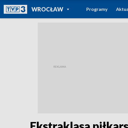
POWRÓT DO
WROCŁAW
Programy
Aktua
TVP REGIONY
Ekstraklasa piłkars