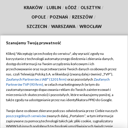
KRAKÓW
/
LUBLIN
/
ŁÓDŹ
/
OLSZTYN
/
OPOLE
/
POZNAŃ
/
RZESZÓW
/
SZCZECIN
/
WARSZAWA
/
WROCŁAW
Szanujemy Twoją prywatność
Dołącz do nas:
Kliknij "Akceptuję i przechodzę do serwisu", aby wyrazić zgody na
korzystanie z technologii automatycznego śledzenia i zbierania danych,
dostęp do informacji na Twoim urządzeniu końcowym i ich
TVP
przechowywanie oraz na przetwarzanie Twoich danych osobowych przez
nas, czyli Telewizję Polską S.A. w likwidacji (zwaną dalej również „TVP”),
Abonament TVP
Regulamin TVP
Zaufanych Partnerów z IAB* (1201 firm)
oraz pozostałych
Zaufanych
Emisja w TVP
Partnerów TVP (93 firm)
, w celach marketingowych (w tym do
Polityka prywatności
zautomatyzowanego dopasowania reklam do Twoich zainteresowań i
Centrum informacji TVP
Moje zgody
mierzenia ich skuteczności) i pozostałych, które wskazujemy poniżej, a
także zgody na udostępnianie przez nas identyfikatora PPID do Google.
Naziemna Telewizja Cyfrowa
Pomoc
Twoje dane osobowe zbierane podczas odwiedzania przez Ciebie naszych
Sklep TVP
Biuro reklamy
poszczególnych serwisów
zwanych dalej „Portalem”, w tym informacje
Rada Programowa
zapisywane za pomocą technologii takich jak: pliki cookie, sygnalizatory
Kontakt
WWW lub innych podobnych technologii umożliwiających świadczenie