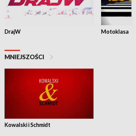
DrajW
Motoklasa
MNIEJSZOŚCI
Kowalski i Schmidt