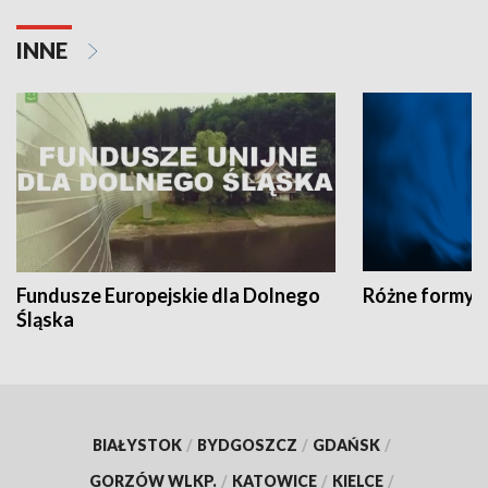
INNE
Fundusze Europejskie dla Dolnego
Różne formy t
Śląska
BIAŁYSTOK
/
BYDGOSZCZ
/
GDAŃSK
/
GORZÓW WLKP.
/
KATOWICE
/
KIELCE
/