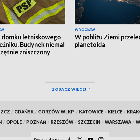
AW
WROCŁAW
 domku letniskowego
W pobliżu Ziemi przele
eźniku. Budynek niemal
planetoida
zętnie zniszczony
ZOBACZ WIĘCEJ
SZCZ
/
GDAŃSK
/
GORZÓW WLKP.
/
KATOWICE
/
KIELCE
/
KRA
N
/
OPOLE
/
POZNAŃ
/
RZESZÓW
/
SZCZECIN
/
WARSZAWA
/
W
Dołącz do nas: