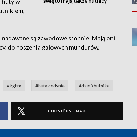
święto mają także hutnicy
z huty w
utnikiem,
nadawane są zawodowe stopnie. Mają oni
icy, do noszenia galowych mundurów.
#kghm
#huta cedynia
#dzień hutnika
UDOSTĘPNIJ NA X