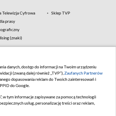
 Telewizja Cyfrowa
Sklep TVP
la prasy
tograficzny
sing (znaki)
klamy
Kontakt
rania danych, dostęp do informacji na Twoim urządzeniu
idacji (zwaną dalej również „TVP”),
Zaufanych Partnerów
anego dopasowania reklam do Twoich zainteresowań i
a PPID do Google.
”, w tym informacje zapisywane za pomocą technologii
zpiecznych usług, personalizację treści oraz reklam,