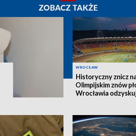
ZOBACZ TAKŻE
WROCŁAW
Historyczny znicz n
Olimpijskim znów pł
Wrocławia odzyskuj