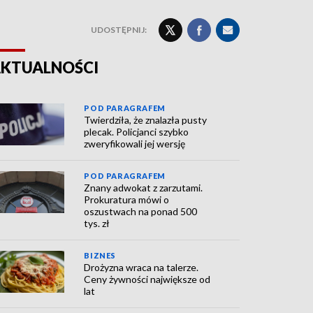
UDOSTĘPNIJ:
KTUALNOŚCI
POD PARAGRAFEM
Twierdziła, że znalazła pusty
plecak. Policjanci szybko
zweryfikowali jej wersję
POD PARAGRAFEM
Znany adwokat z zarzutami.
Prokuratura mówi o
oszustwach na ponad 500
tys. zł
BIZNES
Drożyzna wraca na talerze.
Ceny żywności największe od
lat