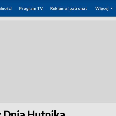
lności
Program TV
Reklama i patronat
Więcej
 Dnia Hutnika