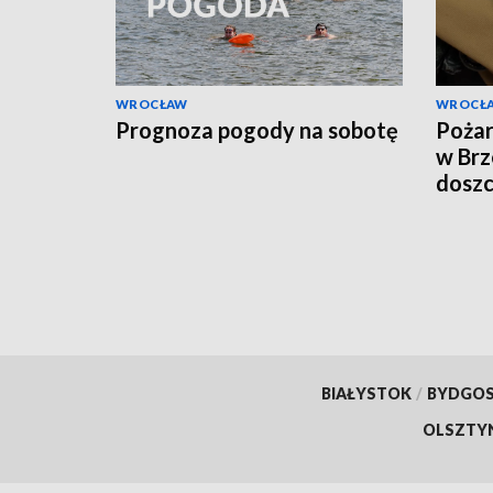
WROCŁAW
WROCŁ
Prognoza pogody na sobotę
Pożar
w Brz
doszc
BIAŁYSTOK
/
BYDGO
OLSZTY