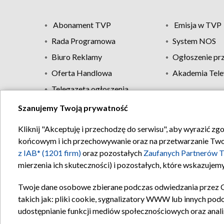
Abonament TVP
Emisja w TVP
Rada Programowa
System NOS
Biuro Reklamy
Ogłoszenie pr
Oferta Handlowa
Akademia Tele
Telegazeta ogłoszenia
Szanujemy Twoją prywatność
Regulamin TVP
Kliknij "Akceptuję i przechodzę do serwisu", aby wyrazić zg
końcowym i ich przechowywanie oraz na przetwarzanie Twoich
z IAB* (1201 firm)
oraz pozostałych
Zaufanych Partnerów T
mierzenia ich skuteczności) i pozostałych, które wskazujemy
Twoje dane osobowe zbierane podczas odwiedzania przez 
takich jak: pliki cookie, sygnalizatory WWW lub innych pod
udostępnianie funkcji mediów społecznościowych oraz anali