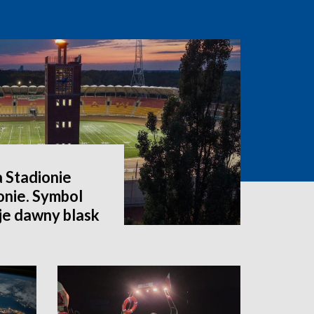
a Stadionie
onie. Symbol
e dawny blask