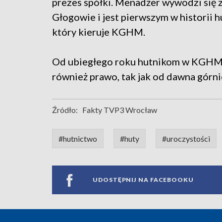
prezes spółki. Menadżer wywodzi się 
Głogowie i jest pierwszym w historii h
który kieruje KGHM.
Od ubiegłego roku hutnikom w KGHM 
również prawo, tak jak od dawna górn
Źródło:
Fakty TVP3 Wrocław
#hutnictwo
#huty
#uroczystości
UDOSTĘPNIJ NA FACEBOOKU