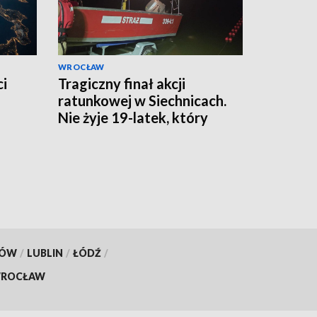
WROCŁAW
ci
Tragiczny finał akcji
ratunkowej w Siechnicach.
Nie żyje 19-latek, który
ratował kolegę
KÓW
/
LUBLIN
/
ŁÓDŹ
/
ROCŁAW