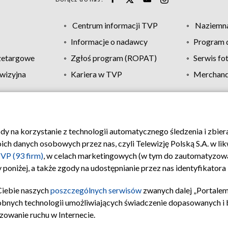
Centrum informacji TVP
Naziemna
Informacje o nadawcy
Program d
zetargowe
Zgłoś program (ROPAT)
Serwis fo
wizyjna
Kariera w TVP
Merchandi
Polityka prywatności
Moje zgody
Pomoc
Biuro re
ody na korzystanie z technologii automatycznego śledzenia i zbie
 danych osobowych przez nas, czyli Telewizję Polską S.A. w likw
VP (93 firm)
, w celach marketingowych (w tym do zautomatyzow
 poniżej, a także zgody na udostępnianie przez nas identyfikator
Ciebie naszych
poszczególnych serwisów
zwanych dalej „Portalem
obnych technologii umożliwiających świadczenie dopasowanych i be
zowanie ruchu w Internecie.