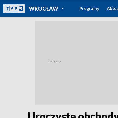
POWRÓT DO
WROCŁAW
Programy
Aktua
TVP REGIONY
Uroczyste obchody