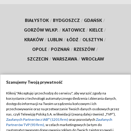
BIAŁYSTOK
/
BYDGOSZCZ
/
GDAŃSK
/
GORZÓW WLKP.
/
KATOWICE
/
KIELCE
/
KRAKÓW
/
LUBLIN
/
ŁÓDŹ
/
OLSZTYN
/
OPOLE
/
POZNAŃ
/
RZESZÓW
/
SZCZECIN
/
WARSZAWA
/
WROCŁAW
Szanujemy Twoją prywatność
Dołącz do nas:
Kliknij "Akceptuję i przechodzę do serwisu", aby wyrazić zgody na
korzystanie z technologii automatycznego śledzenia i zbierania danych,
TVP
dostęp do informacji na Twoim urządzeniu końcowym i ich
Abonament TVP
przechowywanie oraz na przetwarzanie Twoich danych osobowych przez
Regulamin TVP
nas, czyli Telewizję Polską S.A. w likwidacji (zwaną dalej również „TVP”),
Emisja w TVP
Polityka prywatności
Zaufanych Partnerów z IAB* (1201 firm)
oraz pozostałych
Zaufanych
Partnerów TVP (93 firm)
, w celach marketingowych (w tym do
Centrum informacji TVP
Moje zgody
zautomatyzowanego dopasowania reklam do Twoich zainteresowań i