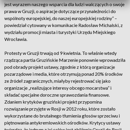
jest wyrazem naszego wsparcia dla ludzi walczących o swoje
prawa w Gruzji, o aspiracje dotyczące przynależności do
wspólnoty europejskiej, do naszej europejskiej rodziny” –
powiedział cytowany w komunikacie Radosław Michalski, z
wydziału promocji miasta i turystyki Urzędu Miejskiego
Wrocławia.
Protesty w Gruzji trwają od 9 kwietnia. To właśnie wtedy
rządząca partia Gruzińskie Marzenie ponownie wprowadziła
pod obrady projekt ustawy, zgodnie z którą organizacje
pozarządowe i media, które otrzymują ponad 20% środków
ze źródeł zagranicznych, miałyby rejestrować się jako
organizacje „realizujące interesy obcego mocarstwa” i
składać specjalne doroczne sprawozdania finansowe.
Zdaniem krytyków gruziński projekt przypomina
rozwiązanie przyjęte w Rosji w 2012 roku, które zostało
wykorzystane do brutalnego tłumienia głosów sprzeciwu i
piętnowania antykremlowskich ośrodków. Krytycy ustawy
twierdzą, że jednym z jej celów jest zbliżenie Gruzji do Rosji.