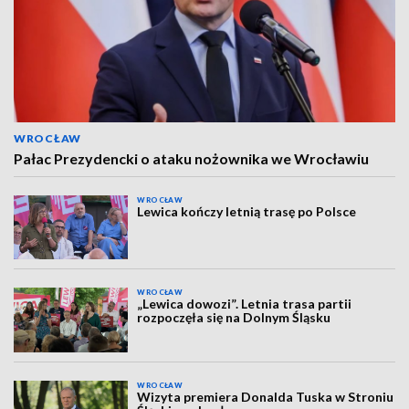
WROCŁAW
Pałac Prezydencki o ataku nożownika we Wrocławiu
WROCŁAW
Lewica kończy letnią trasę po Polsce
WROCŁAW
„Lewica dowozi”. Letnia trasa partii
rozpoczęła się na Dolnym Śląsku
WROCŁAW
Wizyta premiera Donalda Tuska w Stroniu