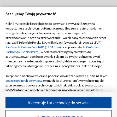
Szanujemy Twoją prywatność
Dołącz do nas:
Kliknij "Akceptuję i przechodzę do serwisu", aby wyrazić zgody na
korzystanie z technologii automatycznego śledzenia i zbierania danych,
TVP
dostęp do informacji na Twoim urządzeniu końcowym i ich
Abonament TVP
przechowywanie oraz na przetwarzanie Twoich danych osobowych przez
Regulamin TVP
nas, czyli Telewizję Polską S.A. w likwidacji (zwaną dalej również „TVP”),
Emisja w TVP
Polityka prywatności
Zaufanych Partnerów z IAB* (1201 firm)
oraz pozostałych
Zaufanych
Partnerów TVP (93 firm)
, w celach marketingowych (w tym do
Centrum informacji TVP
Moje zgody
zautomatyzowanego dopasowania reklam do Twoich zainteresowań i
mierzenia ich skuteczności) i pozostałych, które wskazujemy poniżej, a
Naziemna Telewizja Cyfrowa
Pomoc
także zgody na udostępnianie przez nas identyfikatora PPID do Google.
Sklep TVP
Biuro reklamy
Twoje dane osobowe zbierane podczas odwiedzania przez Ciebie naszych
Rada Programowa
Kontakt
poszczególnych serwisów
zwanych dalej „Portalem”, w tym informacje
zapisywane za pomocą technologii takich jak: pliki cookie, sygnalizatory
System NOS
WWW lub innych podobnych technologii umożliwiających świadczenie
dopasowanych i bezpiecznych usług, personalizację treści oraz reklam,
Informacje o nadawcy
Kanały
udostępnianie funkcji mediów społecznościowych oraz analizowanie
Akceptuję i przechodzę do serwisu
ruchu w Internecie.
Program dla prasy
©2026 Telewizja Polska S.A. w likwidacji
Biuro Reklamy
Twoje dane osobowe zbierane podczas odwiedzania przez Ciebie
Ustawienia zaawansowane