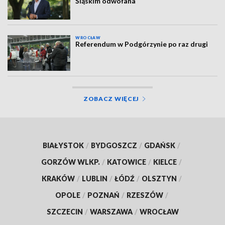
Śląskim odwołana
WROCŁAW
Referendum w Podgórzynie po raz drugi
ZOBACZ WIĘCEJ
BIAŁYSTOK
/
BYDGOSZCZ
/
GDAŃSK
/
GORZÓW WLKP.
/
KATOWICE
/
KIELCE
/
KRAKÓW
/
LUBLIN
/
ŁÓDŹ
/
OLSZTYN
/
OPOLE
/
POZNAŃ
/
RZESZÓW
/
SZCZECIN
/
WARSZAWA
/
WROCŁAW