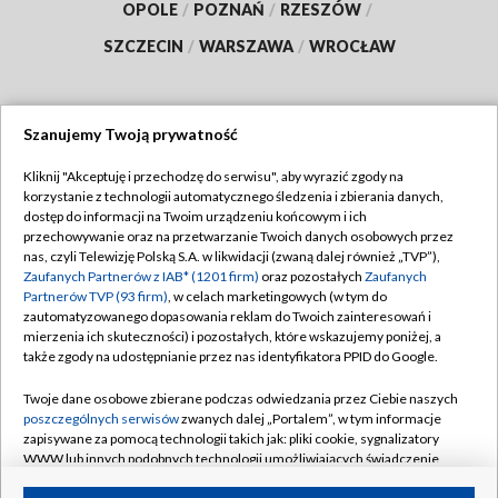
OPOLE
/
POZNAŃ
/
RZESZÓW
/
SZCZECIN
/
WARSZAWA
/
WROCŁAW
Szanujemy Twoją prywatność
Dołącz do nas:
Kliknij "Akceptuję i przechodzę do serwisu", aby wyrazić zgody na
korzystanie z technologii automatycznego śledzenia i zbierania danych,
TVP
dostęp do informacji na Twoim urządzeniu końcowym i ich
Abonament TVP
przechowywanie oraz na przetwarzanie Twoich danych osobowych przez
Regulamin TVP
nas, czyli Telewizję Polską S.A. w likwidacji (zwaną dalej również „TVP”),
Emisja w TVP
Polityka prywatności
Zaufanych Partnerów z IAB* (1201 firm)
oraz pozostałych
Zaufanych
Partnerów TVP (93 firm)
, w celach marketingowych (w tym do
Centrum informacji TVP
Moje zgody
zautomatyzowanego dopasowania reklam do Twoich zainteresowań i
mierzenia ich skuteczności) i pozostałych, które wskazujemy poniżej, a
Naziemna Telewizja Cyfrowa
Pomoc
także zgody na udostępnianie przez nas identyfikatora PPID do Google.
Sklep TVP
Biuro reklamy
Twoje dane osobowe zbierane podczas odwiedzania przez Ciebie naszych
Rada Programowa
Kontakt
poszczególnych serwisów
zwanych dalej „Portalem”, w tym informacje
zapisywane za pomocą technologii takich jak: pliki cookie, sygnalizatory
System NOS
WWW lub innych podobnych technologii umożliwiających świadczenie
dopasowanych i bezpiecznych usług, personalizację treści oraz reklam,
Informacje o nadawcy
Kanały