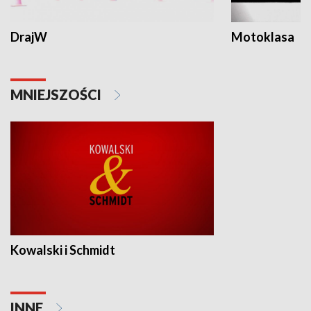
DrajW
Motoklasa
MNIEJSZOŚCI
Kowalski i Schmidt
INNE