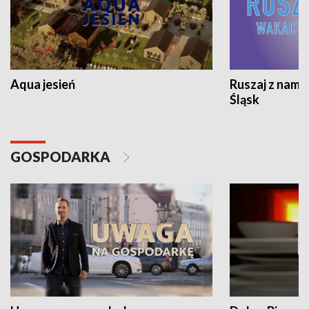
Aqua jesień
Ruszaj z nami
Śląsk
GOSPODARKA