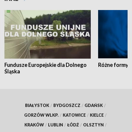
Fundusze Europejskie dla Dolnego
Różne formy t
Śląska
BIAŁYSTOK
/
BYDGOSZCZ
/
GDAŃSK
/
GORZÓW WLKP.
/
KATOWICE
/
KIELCE
/
KRAKÓW
/
LUBLIN
/
ŁÓDŹ
/
OLSZTYN
/