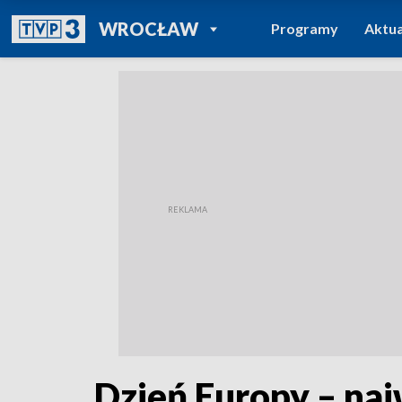
POWRÓT DO
WROCŁAW
Programy
Aktua
TVP REGIONY
Dzień Europy – naj