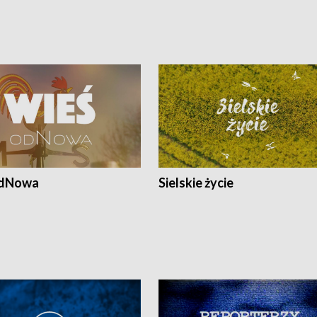
odNowa
Sielskie życie