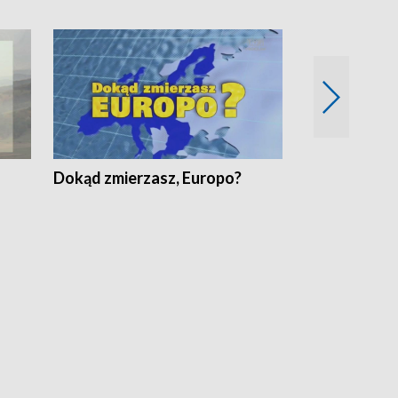
Dokąd zmierzasz, Europo?
Fakty Komen