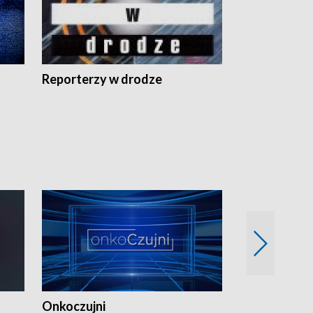
Reporterzy w drodze
Onkoczujni
Recepta na 