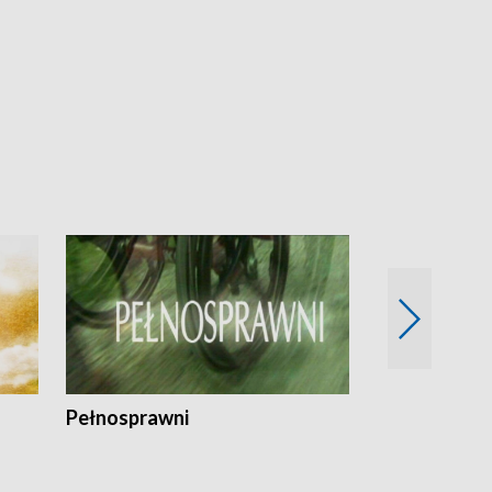
Pełnosprawni
Bezpieczny 