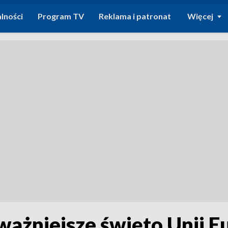
lności
Program TV
Reklama i patronat
Więcej
ważniejsze święto Unii E