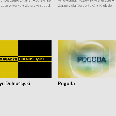
: Dlaczego zmarła? ● Ścieki nie
W wydaniu: Nożownik w areszcie ●
● Lato w korku ● Zbiory w sadach
Zarzuty dla Norberta C. ● Krok do
a kółkiem ● Złoto dla...
obwodnicy ● Miliony na ochronę ●
h ● Mrożonki dla zwierząt
Oddział jak nowy ● Rynek ma być zi
● Inkubator w ognisku ● Rodzic też
pacjent ● Trzeba ratować lekarza
n Dolnośląski
Pogoda