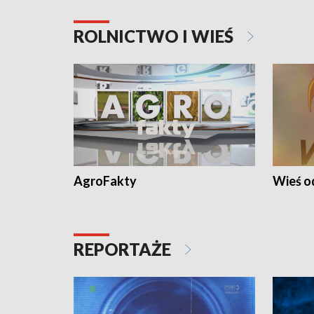
ROLNICTWO I WIEŚ
AgroFakty
Wieś 
REPORTAŻE