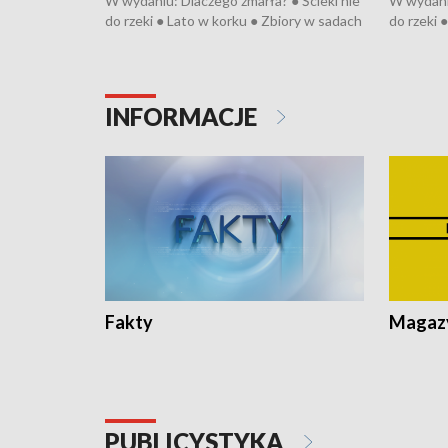
W wydaniu: Dlaczego zmarła? ● Ścieki nie
W wydaniu
do rzeki ● Lato w korku ● Zbiory w sadach
do rzeki 
● Senior za kółkiem ● Złoto dla...
● Senior z
cierpiwych ● Mrożonki dla zwierząt
cierpiwyc
INFORMACJE
Fakty
Magazy
PUBLICYSTYKA