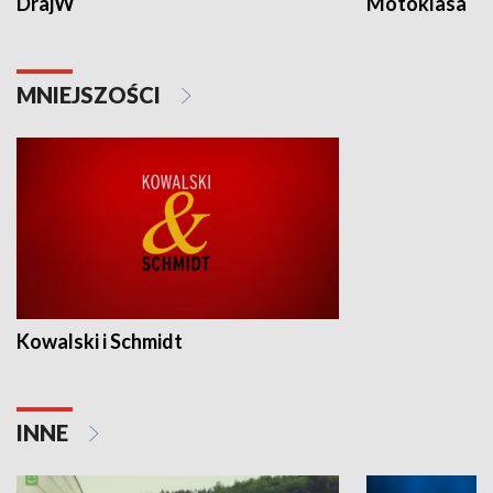
DrajW
Motoklasa
MNIEJSZOŚCI
Kowalski i Schmidt
INNE