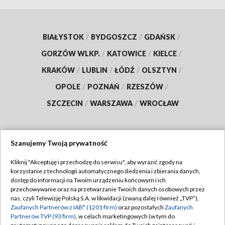
BIAŁYSTOK
/
BYDGOSZCZ
/
GDAŃSK
/
GORZÓW WLKP.
/
KATOWICE
/
KIELCE
/
KRAKÓW
/
LUBLIN
/
ŁÓDŹ
/
OLSZTYN
/
OPOLE
/
POZNAŃ
/
RZESZÓW
/
SZCZECIN
/
WARSZAWA
/
WROCŁAW
Szanujemy Twoją prywatność
Dołącz do nas:
Kliknij "Akceptuję i przechodzę do serwisu", aby wyrazić zgody na
korzystanie z technologii automatycznego śledzenia i zbierania danych,
TVP
dostęp do informacji na Twoim urządzeniu końcowym i ich
Abonament TVP
przechowywanie oraz na przetwarzanie Twoich danych osobowych przez
Regulamin TVP
nas, czyli Telewizję Polską S.A. w likwidacji (zwaną dalej również „TVP”),
Emisja w TVP
Polityka prywatności
Zaufanych Partnerów z IAB* (1201 firm)
oraz pozostałych
Zaufanych
Partnerów TVP (93 firm)
, w celach marketingowych (w tym do
Centrum informacji TVP
Moje zgody