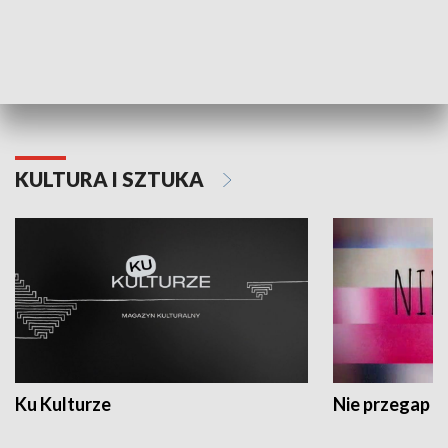
Dlaczego krowa...
Energia Przysz
KULTURA I SZTUKA
Ku Kulturze
Nie przegap