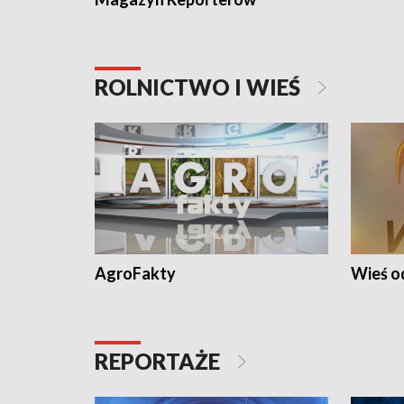
ROLNICTWO I WIEŚ
AgroFakty
Wieś 
REPORTAŻE