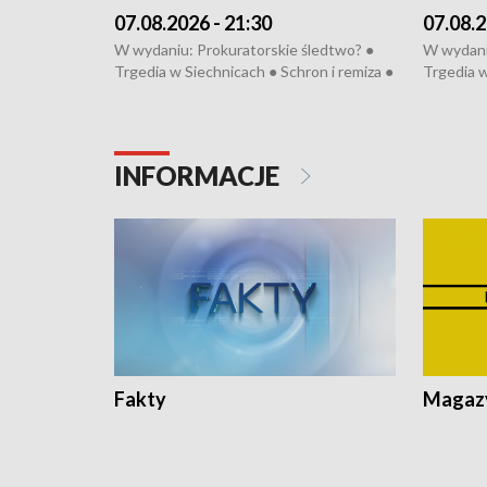
07.08.2026 - 21:30
07.08.2
W wydaniu: Prokuratorskie śledtwo? ●
W wydani
Trgedia w Siechnicach ● Schron i remiza ●
Trgedia w
Mateusz Morawiecki we Wrocławiu ● 81.
Mateusz 
edycja Międzynarodowego Festiwalu
edycja M
Chopinowskiego ● Na pomoc Hiszpanom
Chopinow
● Odbudowa po powodzi ● Filmowy
● Odbudo
INFORMACJE
Lubomierz
Lubomier
Fakty
Magazy