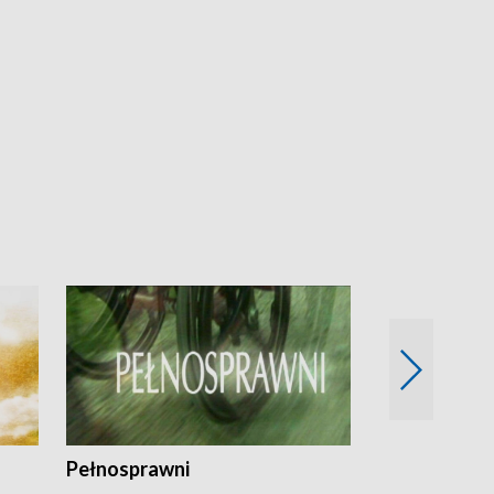
Pełnosprawni
Bezpieczny 