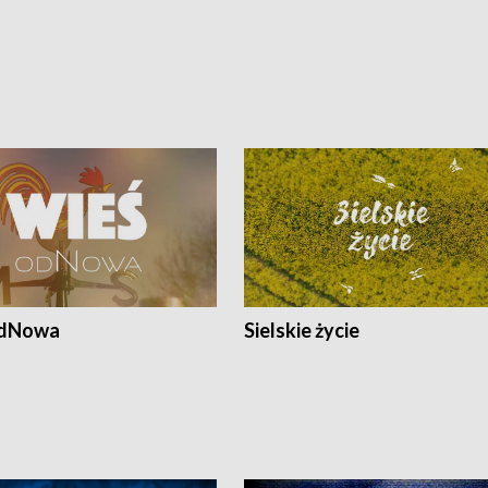
odNowa
Sielskie życie