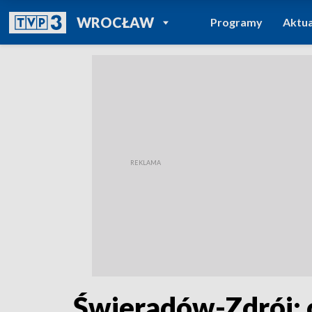
POWRÓT DO
WROCŁAW
Programy
Aktua
TVP REGIONY
Świeradów-Zdrój: 