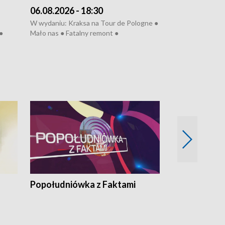
06.08.2026 - 18:30
05.08.2026 - 
W wydaniu: Kraksa na Tour de Pologne ●
W wydaniu: Dlacz
●
Mało nas ● Fatalny remont ●
do rzeki ● Lato 
 grypa
Sterroryzowane osiedle ● Kosztowna
● Senior za kółki
ko ●
ptasia grypa ● Pociągiem na lotnisko ●
cierpiwych ● Mro
Nowa Ruska ● Refektarz do remontu ●
Koniec upałów
Popołudniówka z Faktami
Z Unią na Ty