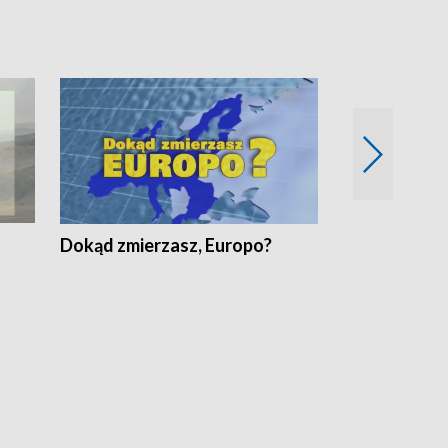
Dokąd zmierzasz, Europo?
Fakty Komen