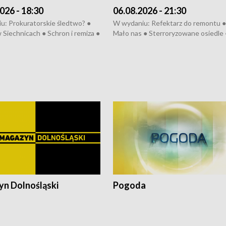
026 - 18:30
06.08.2026 - 21:30
u: Prokuratorskie śledtwo? ●
W wydaniu: Refektarz do remontu ●
 Siechnicach ● Schron i remiza ●
Mało nas ● Sterroryzowane osiedle 
Morawiecki we Wrocławiu ● 81.
Fatalny remont ● Kosztowna ptasia
iędzynarodowego Festiwalu
● Nowa Ruska ● Pociągiem na lotnis
skiego ● Na pomoc Hiszpanom
Koniec upałów ● Kraksa na Tour de
wa po powodzi ● Filmowy
Pologne
z
n Dolnośląski
Pogoda