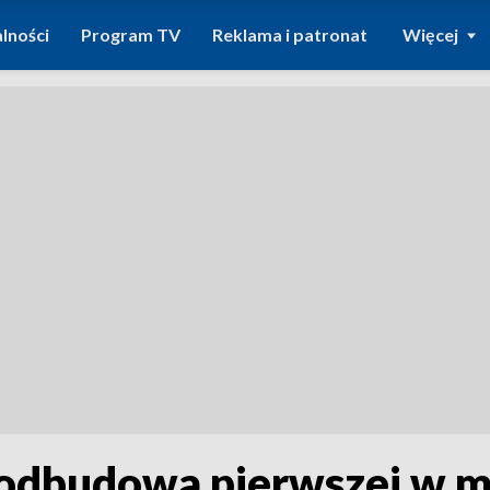
lności
Program TV
Reklama i patronat
Więcej
odbudowa pierwszej w mi