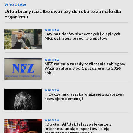
WROCŁAW
Urlop brany raz albo dwa razy do roku to za mało dla
organizmu
WROCŁAW
Lawina udarów słonecznych i cieplnych.
NFZ ostrzega przed falą upałów
WROCŁAW
NFZ zmienia zasady rozliczania zabiegów.
Ważne reformy od 1 października 2026
roku
WROCŁAW
Trzy czynniki ryzyka wiążą się z szybszym
rozwojem demencji
WROCŁAW
„Doktor AI”. Jak fałszywi lekarze z
internetu udają ekspertów i sieją
medyczną dezinformację?