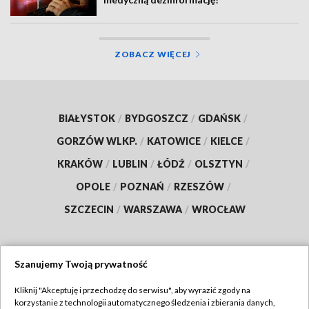
ZOBACZ WIĘCEJ
BIAŁYSTOK
/
BYDGOSZCZ
/
GDAŃSK
/
GORZÓW WLKP.
/
KATOWICE
/
KIELCE
/
KRAKÓW
/
LUBLIN
/
ŁÓDŹ
/
OLSZTYN
/
OPOLE
/
POZNAŃ
/
RZESZÓW
/
SZCZECIN
/
WARSZAWA
/
WROCŁAW
Szanujemy Twoją prywatność
Dołącz do nas:
Kliknij "Akceptuję i przechodzę do serwisu", aby wyrazić zgody na
korzystanie z technologii automatycznego śledzenia i zbierania danych,
TVP