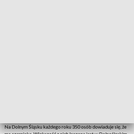
kolejka i starszych, i młodszych. Badanie skóry jest szybkie i
bezbolesne.
Tylko po pierwszej godzinie akcji już
wykryliśmy kilka raków skory i to były
osoby, które po raz pierwszy sprawdzały
swoje znamiona
– informuje dr Marcin Ziętek, onkolog, chirurg
DCOPiH.
Czerniak zbiera śmiertelne żniwo
Nowotwory skóry atakują coraz młodsze osoby. Czynniki
sprzyjające zachorowaniu to m.in. nadmierne opalanie się i
nieużywanie kremów z filtrem.
Na Dolnym Śląsku każdego roku 350 osób dowiaduje się, że
ma czerniaka. Większość z nich leczona jest w Dolnośląskim