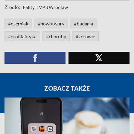
Źródło:
Fakty TVP3 Wrocław
#czerniak
#nowotwory
#badania
#profilaktyka
#choroby
#zdrowie
ZOBACZ TAKŻE