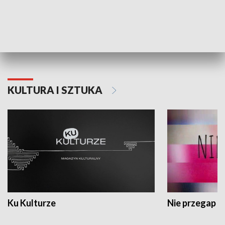
Dlaczego krowa...
Energia Przysz
KULTURA I SZTUKA
Ku Kulturze
Nie przegap