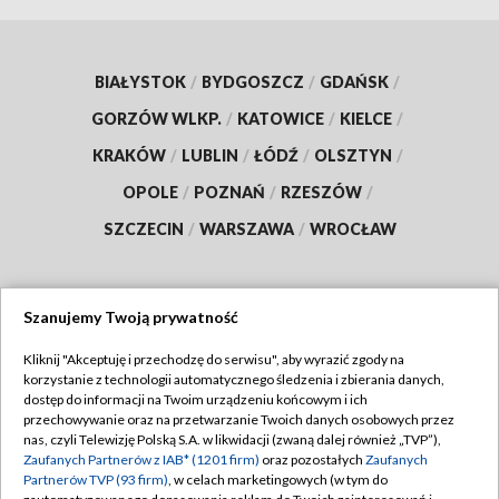
BIAŁYSTOK
/
BYDGOSZCZ
/
GDAŃSK
/
GORZÓW WLKP.
/
KATOWICE
/
KIELCE
/
KRAKÓW
/
LUBLIN
/
ŁÓDŹ
/
OLSZTYN
/
OPOLE
/
POZNAŃ
/
RZESZÓW
/
SZCZECIN
/
WARSZAWA
/
WROCŁAW
Szanujemy Twoją prywatność
Dołącz do nas:
Kliknij "Akceptuję i przechodzę do serwisu", aby wyrazić zgody na
korzystanie z technologii automatycznego śledzenia i zbierania danych,
TVP
dostęp do informacji na Twoim urządzeniu końcowym i ich
Abonament TVP
przechowywanie oraz na przetwarzanie Twoich danych osobowych przez
Regulamin TVP
nas, czyli Telewizję Polską S.A. w likwidacji (zwaną dalej również „TVP”),
Emisja w TVP
Polityka prywatności
Zaufanych Partnerów z IAB* (1201 firm)
oraz pozostałych
Zaufanych
Partnerów TVP (93 firm)
, w celach marketingowych (w tym do
Centrum informacji TVP
Moje zgody