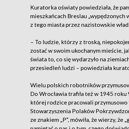
Kuratorka oświaty powiedziała, że pa
mieszkańcach Breslau „wypędzonych w
z tego miasta przez nazistowskie wład
– To ludzie, którzy z troską, niepokoje
zostać w swoim ukochanym mieście, jak
świata to, co się wydarzyło na ziemiac
przesiedleń ludzi – powiedziała kurat
Wielu polskich robotników przymusowy
Do Wrocławia trafiła też w 1945 roku
której rodzice pracowali przymusowo 
Stowarzyszenia Polaków Pokrzywdzonyc
ze znakiem „P”, mówiła, że wierzy, że „
pamiętać o nas i o tym, czego doświadc