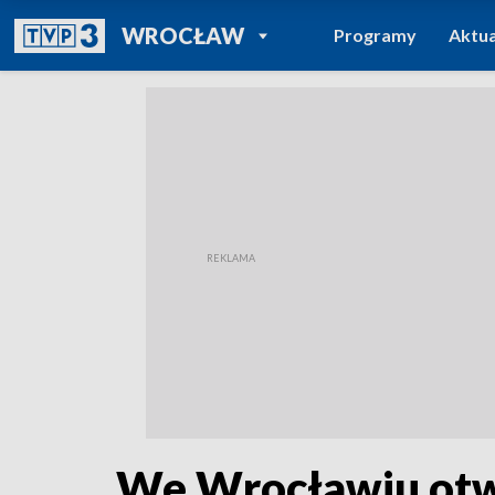
POWRÓT DO
WROCŁAW
Programy
Aktua
TVP REGIONY
We Wrocławiu otw