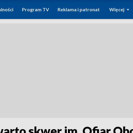
lności
Program TV
Reklama i patronat
Więcej
arto skwer im. Ofiar Ob