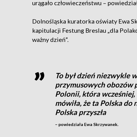
urągało człowieczeństwu – powiedzia
Dolnośląska kuratorka oświaty Ewa S
kapitulacji Festung Breslau „dla Polak
ważny dzień”.
To był dzień niezwykle 
przymusowych obozów pr
Polonii, która wcześnie
mówiła, że ta Polska do n
Polska przyszła
– powiedziała Ewa Skrzywanek.