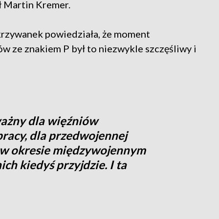
ł Martin Kremer.
krzywanek powiedziała, że moment
ów ze znakiem P był to niezwykle szczęśliwy i
ważny dla więźniów
acy, dla przedwojennej
j, w okresie międzywojennym
ich kiedyś przyjdzie. I ta