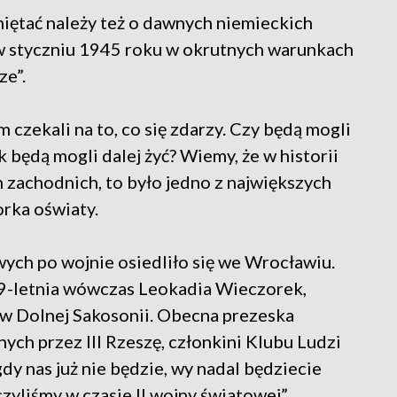
miętać należy też o dawnych niemieckich
 styczniu 1945 roku w okrutnych warunkach
ze”.
m czekali na to, co się zdarzy. Czy będą mogli
 będą mogli dalej żyć? Wiemy, że w historii
h zachodnich, to było jedno z największych
orka oświaty.
ch po wojnie osiedliło się we Wrocławiu.
 9-letnia wówczas Leokadia Wieczorek,
w Dolnej Sakosonii. Obecna prezeska
h przez III Rzeszę, członkini Klubu Ludzi
gdy nas już nie będzie, wy nadal będziecie
zyliśmy w czasie II wojny światowej”.