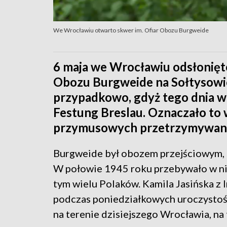
We Wrocławiu otwarto skwer im. Ofiar Obozu Burgweide
6 maja we Wrocławiu odsłonięto
Obozu Burgweide na Sołtysowic
przypadkowo, gdyż tego dnia w 
Festung Breslau. Oznaczało to 
przymusowych przetrzymywanyc
Burgweide był obozem przejściowym, a
W połowie 1945 roku przebywało w nim
tym wielu Polaków. Kamila Jasińska z
podczas poniedziałkowych uroczystości
na terenie dzisiejszego Wrocławia, na 