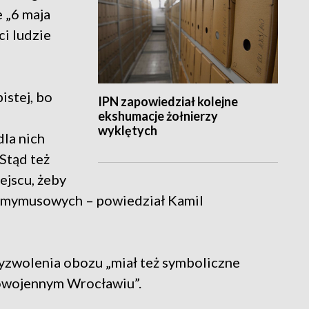
e „6 maja
ci ludzie
stej, bo
IPN zapowiedział kolejne
ekshumacje żołnierzy
wyklętych
dla nich
Stąd też
ejscu, żeby
rzmymusowych – powiedział Kamil
zwolenia obozu „miał też symboliczne
powojennym Wrocławiu”.