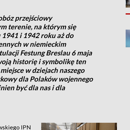
obóz przejściowy
ym terenie, na którym się
 1941 i 1942 roku aż do
jennych w niemieckim
tulacji Festung Breslau 6 maja
oją historię i symbolikę ten
miejsce w dziejach naszego
ątkowy dla Polaków wojennego
ien być dla nas i dla
wskiego IPN