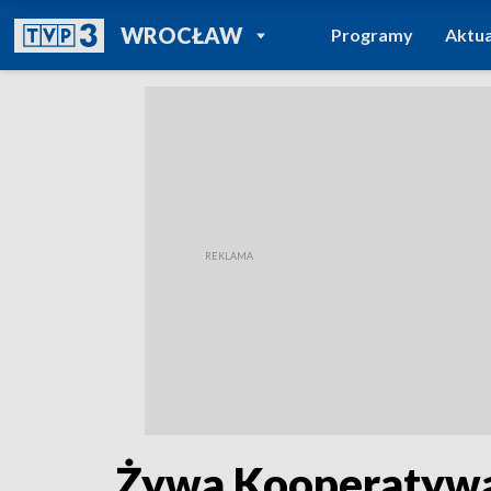
POWRÓT DO
WROCŁAW
Programy
Aktua
TVP REGIONY
Żywa Kooperatywa 