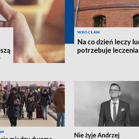
WROCŁAW
Na co dzień leczy lu
uszą
potrzebuje leczenia
w
AW
Nie żyje Andrzej
ęcia między dwoma