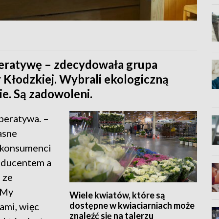
peratywę – zdecydowała grupa
 Kłodzkiej. Wybrali ekologiczną
e. Są zadowoleni.
peratywa. –
asne
ż konsumenci
roducentem a
 ze
 My
Wiele kwiatów, które są
dostępne w kwiaciarniach może
ami, więc
znaleźć się na talerzu