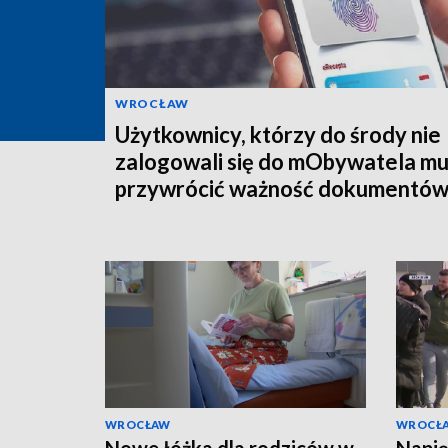
WROCŁAW
Użytkownicy, którzy do środy nie
zalogowali się do mObywatela m
przywrócić ważność dokumentó
WROCŁAW
WROCŁ
Nowe łóżka dla rodziców w
Napi