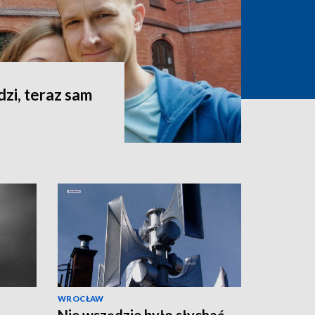
dzi, teraz sam
WROCŁAW
Nie wszędzie było słychać