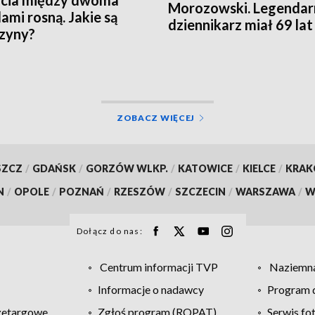
Morozowski. Legendar
ami rosną. Jakie są
dziennikarz miał 69 lat
zyny?
ZOBACZ WIĘCEJ
SZCZ
/
GDAŃSK
/
GORZÓW WLKP.
/
KATOWICE
/
KIELCE
/
KRA
N
/
OPOLE
/
POZNAŃ
/
RZESZÓW
/
SZCZECIN
/
WARSZAWA
/
W
Dołącz do nas:
Centrum informacji TVP
Naziemna
Informacje o nadawcy
Program d
zetargowe
Zgłoś program (ROPAT)
Serwis fo