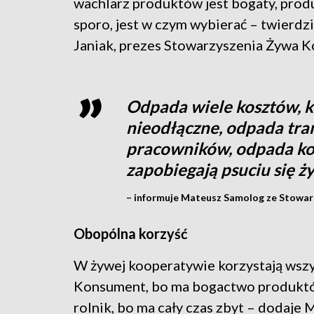
wachlarz produktów jest bogaty, prod
sporo, jest w czym wybierać – twierdz
Janiak, prezes Stowarzyszenia Żywa 
Odpada wiele kosztów, k
nieodłączne, odpada tran
pracowników, odpada kos
zapobiegają psuciu się ż
– informuje Mateusz Samolog ze Stowa
Obopólna korzyść
W żywej kooperatywie korzystają wszys
Konsument, bo ma bogactwo produktó
rolnik, bo ma cały czas zbyt – dodaje M