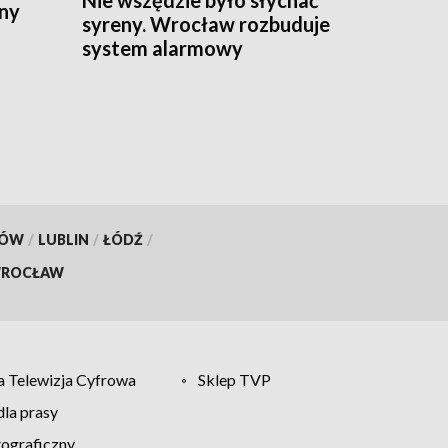
ny
syreny. Wrocław rozbuduje
system alarmowy
KÓW
/
LUBLIN
/
ŁÓDŹ
/
ROCŁAW
 Telewizja Cyfrowa
Sklep TVP
la prasy
tograficzny