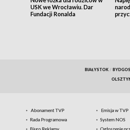
USK we Wrocławiu. Dar
narod
Fundacji Ronalda
przyc
McDonalda
BIAŁYSTOK
/
BYDGO
OLSZTY
Abonament TVP
Emisja w TVP
Rada Programowa
System NOS
Biuro Reklamy
Ogłoszenie pr