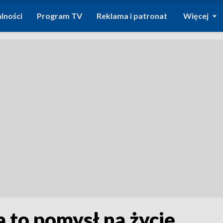
lności
Program TV
Reklama i patronat
Więcej
to pomysł na życie