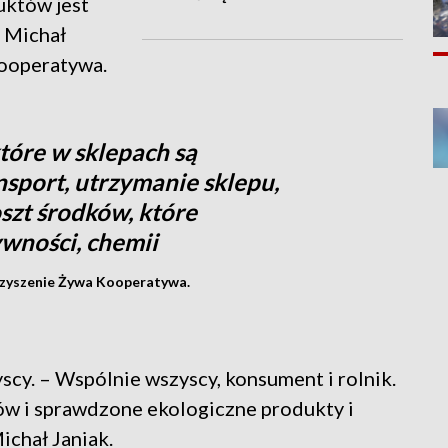
uktów jest
i Michał
Kooperatywa.
tóre w sklepach są
sport, utrzymanie sklepu,
zt środków, które
ywności, chemii
rzyszenie Żywa Kooperatywa.
cy. – Wspólnie wszyscy, konsument i rolnik.
w i sprawdzone ekologiczne produkty i
ichał Janiak.