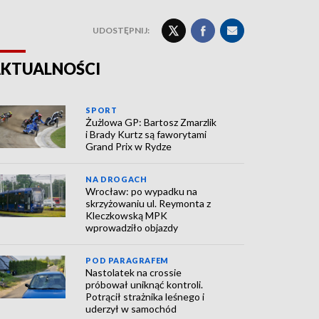
UDOSTĘPNIJ:
KTUALNOŚCI
SPORT
Żużlowa GP: Bartosz Zmarzlik
i Brady Kurtz są faworytami
Grand Prix w Rydze
NA DROGACH
Wrocław: po wypadku na
skrzyżowaniu ul. Reymonta z
Kleczkowską MPK
wprowadziło objazdy
POD PARAGRAFEM
Nastolatek na crossie
próbował uniknąć kontroli.
Potrącił strażnika leśnego i
uderzył w samochód