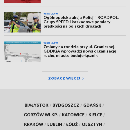
WROCŁAW
Ogólnopolska akcja Policji i ROADPOL.
Grupy SPEED i kaskadowe pomiary
prędkości na polskich drogach
WROCŁAW
Zmiany na rondzie przy ul. Granicznej.
GDDKiA wprowadzi nową organizację
ruchu, miasto buduje łącznik
ZOBACZ WIĘCEJ
BIAŁYSTOK
/
BYDGOSZCZ
/
GDAŃSK
/
GORZÓW WLKP.
/
KATOWICE
/
KIELCE
/
KRAKÓW
/
LUBLIN
/
ŁÓDŹ
/
OLSZTYN
/