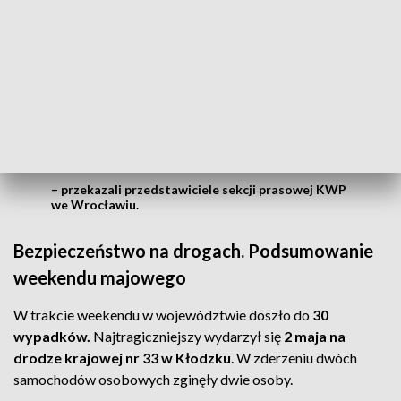
W trakcie wykonywanych czynności
zatrzymali blisko 380 sprawców
przestępstw tuż po ich popełnieniu, a
także 127 poszukiwanych i 152
nietrzeźwych kierujących. Podsumowując
ostatnie pięć dni, można stwierdzić, że
było bezpiecznie
– przekazali przedstawiciele sekcji prasowej KWP
we Wrocławiu.
Bezpieczeństwo na drogach. Podsumowanie
weekendu majowego
W trakcie weekendu w województwie doszło do
30
wypadków.
Najtragiczniejszy wydarzył się
2 maja na
drodze krajowej nr 33 w Kłodzku
. W zderzeniu dwóch
samochodów osobowych zginęły dwie osoby.