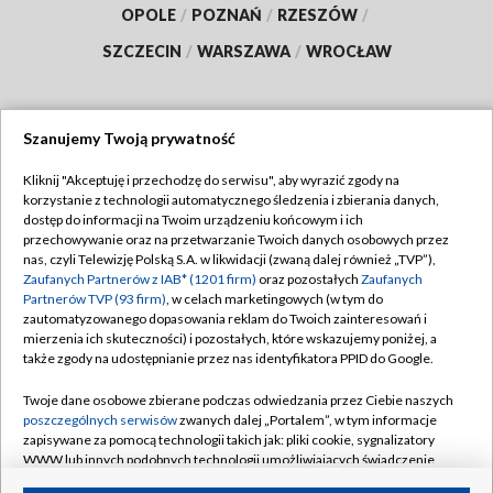
OPOLE
/
POZNAŃ
/
RZESZÓW
/
SZCZECIN
/
WARSZAWA
/
WROCŁAW
Szanujemy Twoją prywatność
Dołącz do nas:
Kliknij "Akceptuję i przechodzę do serwisu", aby wyrazić zgody na
korzystanie z technologii automatycznego śledzenia i zbierania danych,
TVP
dostęp do informacji na Twoim urządzeniu końcowym i ich
Abonament TVP
przechowywanie oraz na przetwarzanie Twoich danych osobowych przez
Regulamin TVP
nas, czyli Telewizję Polską S.A. w likwidacji (zwaną dalej również „TVP”),
Emisja w TVP
Polityka prywatności
Zaufanych Partnerów z IAB* (1201 firm)
oraz pozostałych
Zaufanych
Partnerów TVP (93 firm)
, w celach marketingowych (w tym do
Centrum informacji TVP
Moje zgody
zautomatyzowanego dopasowania reklam do Twoich zainteresowań i
mierzenia ich skuteczności) i pozostałych, które wskazujemy poniżej, a
Naziemna Telewizja Cyfrowa
Pomoc
także zgody na udostępnianie przez nas identyfikatora PPID do Google.
Sklep TVP
Biuro reklamy
Twoje dane osobowe zbierane podczas odwiedzania przez Ciebie naszych
Rada Programowa
Kontakt
poszczególnych serwisów
zwanych dalej „Portalem”, w tym informacje
zapisywane za pomocą technologii takich jak: pliki cookie, sygnalizatory
System NOS
WWW lub innych podobnych technologii umożliwiających świadczenie
dopasowanych i bezpiecznych usług, personalizację treści oraz reklam,
Informacje o nadawcy
Kanały