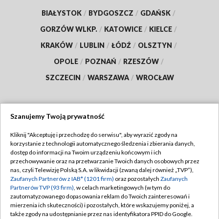
BIAŁYSTOK
/
BYDGOSZCZ
/
GDAŃSK
/
GORZÓW WLKP.
/
KATOWICE
/
KIELCE
/
KRAKÓW
/
LUBLIN
/
ŁÓDŹ
/
OLSZTYN
/
OPOLE
/
POZNAŃ
/
RZESZÓW
/
SZCZECIN
/
WARSZAWA
/
WROCŁAW
Szanujemy Twoją prywatność
Dołącz do nas:
Kliknij "Akceptuję i przechodzę do serwisu", aby wyrazić zgody na
korzystanie z technologii automatycznego śledzenia i zbierania danych,
TVP
dostęp do informacji na Twoim urządzeniu końcowym i ich
Abonament TVP
przechowywanie oraz na przetwarzanie Twoich danych osobowych przez
Regulamin TVP
nas, czyli Telewizję Polską S.A. w likwidacji (zwaną dalej również „TVP”),
Emisja w TVP
Polityka prywatności
Zaufanych Partnerów z IAB* (1201 firm)
oraz pozostałych
Zaufanych
Partnerów TVP (93 firm)
, w celach marketingowych (w tym do
Centrum informacji TVP
Moje zgody
zautomatyzowanego dopasowania reklam do Twoich zainteresowań i
mierzenia ich skuteczności) i pozostałych, które wskazujemy poniżej, a
Naziemna Telewizja Cyfrowa
Pomoc
także zgody na udostępnianie przez nas identyfikatora PPID do Google.