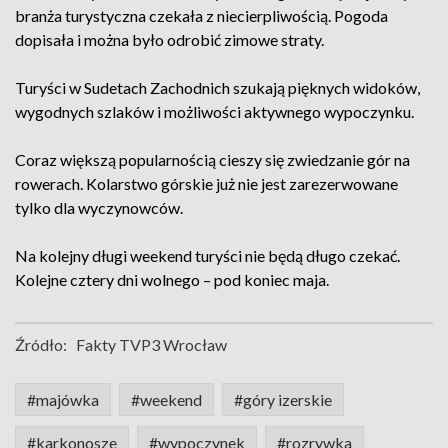
branża turystyczna czekała z niecierpliwością. Pogoda
dopisała i można było odrobić zimowe straty.
Turyści w Sudetach Zachodnich szukają pięknych widoków,
wygodnych szlaków i możliwości aktywnego wypoczynku.
Coraz większą popularnością cieszy się zwiedzanie gór na
rowerach. Kolarstwo górskie już nie jest zarezerwowane
tylko dla wyczynowców.
Na kolejny długi weekend turyści nie będą długo czekać.
Kolejne cztery dni wolnego – pod koniec maja.
Źródło:
Fakty TVP3 Wrocław
#majówka
#weekend
#góry izerskie
#karkonosze
#wypoczynek
#rozrywka