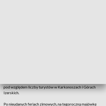
Majowy weekend w górach
Majowy weekend w Karkonoszach i Górach
Izerskich należał do wyjątkowo udanych.
Karkonoska Organizacja Turystyczna szacuje, że
Sudety Zachodnie w ciągu tygodnia odwiedziło
przeszło sto tysięcy turystów.
To był rekordowo długi weekend majowy. Rekordowy także
pod względem liczby turystów w Karkonoszach i Górach
Izerskich.
Po nieudanych feriach zimowych, na tegoroczną majówkę