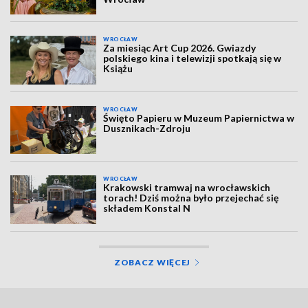
WROCŁAW
Za miesiąc Art Cup 2026. Gwiazdy
polskiego kina i telewizji spotkają się w
Książu
WROCŁAW
Święto Papieru w Muzeum Papiernictwa w
Dusznikach-Zdroju
WROCŁAW
Krakowski tramwaj na wrocławskich
torach! Dziś można było przejechać się
składem Konstal N
ZOBACZ WIĘCEJ