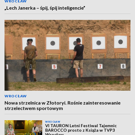
WROCŁAW
„Lech Janerka – śpij, śpij inteligencie”
WROCŁAW
Nowa strzelnica w Złotoryi. Rośnie zainteresowanie
strzelectwem sportowym
WROCŁAW
VI TAURON Letni Festiwal Tajemnic
BAROCCO prosto z Książa w TVP3
Wrocław