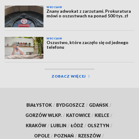
WROCŁAW
Znany adwokat z zarzutami. Prokuratura
mówi o oszustwach na ponad 500 tys. zł
WROCŁAW
Oszustwo, które zaczęło się od jednego
telefonu
ZOBACZ WIĘCEJ
BIAŁYSTOK
/
BYDGOSZCZ
/
GDAŃSK
/
GORZÓW WLKP.
/
KATOWICE
/
KIELCE
/
KRAKÓW
/
LUBLIN
/
ŁÓDŹ
/
OLSZTYN
/
OPOLE
/
POZNAŃ
/
RZESZÓW
/