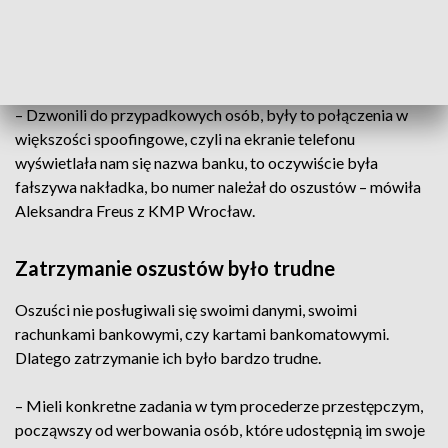
innym razem podszywali się pod maklera inwestycyjnego,
który obiecał, że, gdy zainwestują np. w kryptowaluty, to
sporo zarobią.
– Dzwonili do przypadkowych osób, były to połączenia w
większości spoofingowe, czyli na ekranie telefonu
wyświetlała nam się nazwa banku, to oczywiście była
fałszywa nakładka, bo numer należał do oszustów – mówiła
Aleksandra Freus z KMP Wrocław.
Zatrzymanie oszustów było trudne
Oszuści nie posługiwali się swoimi danymi, swoimi
rachunkami bankowymi, czy kartami bankomatowymi.
Dlatego zatrzymanie ich było bardzo trudne.
– Mieli konkretne zadania w tym procederze przestępczym,
począwszy od werbowania osób, które udostępnią im swoje