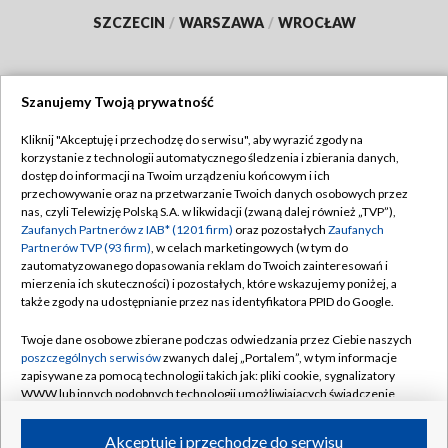
SZCZECIN
/
WARSZAWA
/
WROCŁAW
Szanujemy Twoją prywatność
Dołącz do nas:
Kliknij "Akceptuję i przechodzę do serwisu", aby wyrazić zgody na
korzystanie z technologii automatycznego śledzenia i zbierania danych,
TVP
dostęp do informacji na Twoim urządzeniu końcowym i ich
Abonament TVP
przechowywanie oraz na przetwarzanie Twoich danych osobowych przez
Regulamin TVP
nas, czyli Telewizję Polską S.A. w likwidacji (zwaną dalej również „TVP”),
Emisja w TVP
Polityka prywatności
Zaufanych Partnerów z IAB* (1201 firm)
oraz pozostałych
Zaufanych
Partnerów TVP (93 firm)
, w celach marketingowych (w tym do
Centrum informacji TVP
Moje zgody
zautomatyzowanego dopasowania reklam do Twoich zainteresowań i
mierzenia ich skuteczności) i pozostałych, które wskazujemy poniżej, a
Naziemna Telewizja Cyfrowa
Pomoc
także zgody na udostępnianie przez nas identyfikatora PPID do Google.
Sklep TVP
Biuro reklamy
Twoje dane osobowe zbierane podczas odwiedzania przez Ciebie naszych
Rada Programowa
Kontakt
poszczególnych serwisów
zwanych dalej „Portalem”, w tym informacje
zapisywane za pomocą technologii takich jak: pliki cookie, sygnalizatory
System NOS
WWW lub innych podobnych technologii umożliwiających świadczenie
dopasowanych i bezpiecznych usług, personalizację treści oraz reklam,
Informacje o nadawcy
Kanały
udostępnianie funkcji mediów społecznościowych oraz analizowanie
Akceptuję i przechodzę do serwisu
ruchu w Internecie.