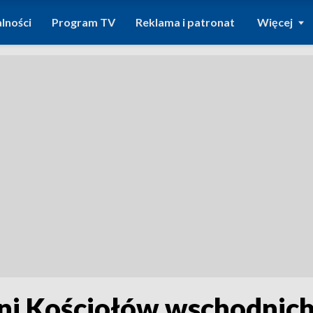
lności
Program TV
Reklama i patronat
Więcej
ni Kościołów wschodnich