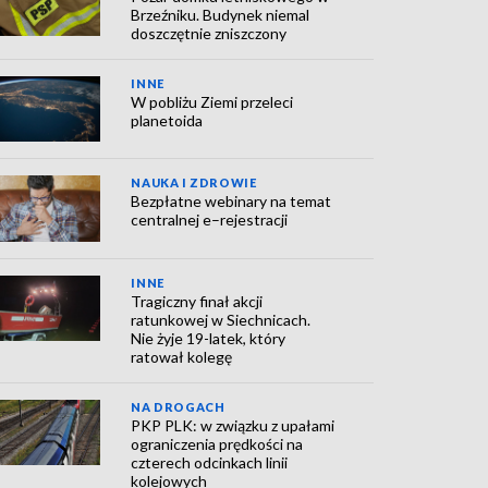
Brzeźniku. Budynek niemal
doszczętnie zniszczony
INNE
W pobliżu Ziemi przeleci
planetoida
NAUKA I ZDROWIE
Bezpłatne webinary na temat
centralnej e–rejestracji
INNE
Tragiczny finał akcji
ratunkowej w Siechnicach.
Nie żyje 19-latek, który
ratował kolegę
NA DROGACH
PKP PLK: w związku z upałami
ograniczenia prędkości na
czterech odcinkach linii
kolejowych