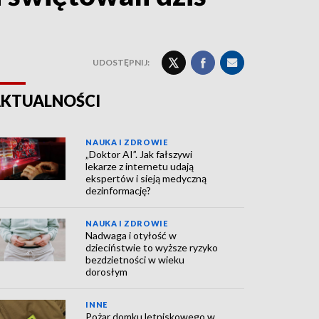
UDOSTĘPNIJ:
KTUALNOŚCI
NAUKA I ZDROWIE
„Doktor AI”. Jak fałszywi
lekarze z internetu udają
ekspertów i sieją medyczną
dezinformację?
NAUKA I ZDROWIE
Nadwaga i otyłość w
dzieciństwie to wyższe ryzyko
bezdzietności w wieku
dorosłym
INNE
Pożar domku letniskowego w