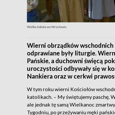
Wielka Sobota we Wrocławiu
Wierni obrządków wschodnich ś
odprawiane były liturgie. Wier
Pańskie, a duchowni święcą po
uroczystości odbywały się w koś
Nankiera oraz w cerkwi prawosła
W tym roku wierni Kościołów wschodn
katolikach. – My świętujemy paschę, W
ale jednak tę samą Wielkanoc zmartw
Tygodniu, po przeżywaniu męki pańskie