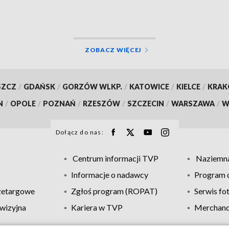
McDonalda
ZOBACZ WIĘCEJ
SZCZ
/
GDAŃSK
/
GORZÓW WLKP.
/
KATOWICE
/
KIELCE
/
KRA
N
/
OPOLE
/
POZNAŃ
/
RZESZÓW
/
SZCZECIN
/
WARSZAWA
/
W
Dołącz do nas:
Centrum informacji TVP
Naziemna
Informacje o nadawcy
Program d
zetargowe
Zgłoś program (ROPAT)
Serwis fo
wizyjna
Kariera w TVP
Merchandi