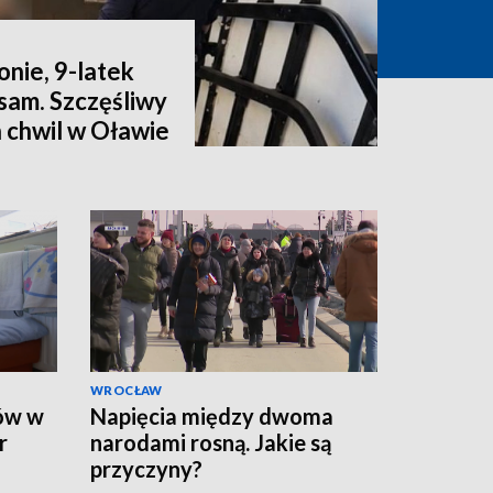
onie, 9-latek
sam. Szczęśliwy
 chwil w Oławie
WROCŁAW
ców w
Napięcia między dwoma
r
narodami rosną. Jakie są
przyczyny?