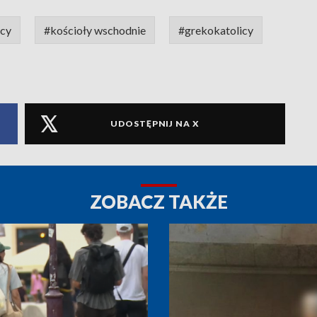
ńcy
#kościoły wschodnie
#grekokatolicy
UDOSTĘPNIJ NA X
ZOBACZ TAKŻE