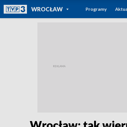
POWRÓT DO
WROCŁAW
Programy
Aktua
TVP REGIONY
Wrocław: tak wier