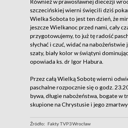
Również w prawosławnej diecezji wro
szczecińskiej wierni święcili dziś poka
Wielka Sobota to jest ten dzień, że mi
jeszcze Wielkanoc przed nami, cały cza
przygotowujemy, to już tę radość pasc
słychać i czuć, widać na nabożeństwie j
szaty, biały kolor w świątyni dominują
opowiada ks. dr Igor Habura.
Przez całą Wielką Sobotę wierni odwi
paschalne rozpocznie się o godz. 23.20
bywa, długie nabożeństwa, bogate w t
skupione na Chrystusie i jego zmartwy
Źródło:
Fakty TVP3 Wrocław