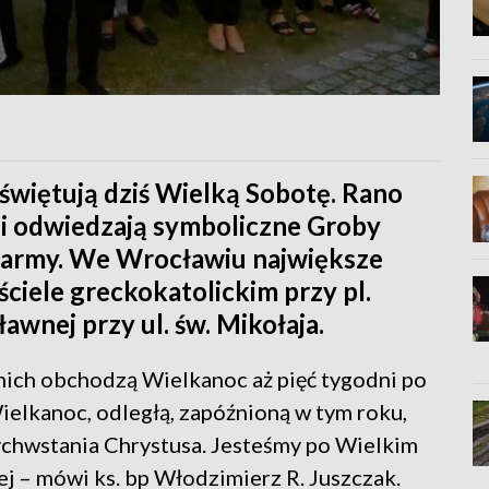
więtują dziś Wielką Sobotę. Rano
ni odwiedzają symboliczne Groby
karmy. We Wrocławiu największe
ciele greckokatolickim przy pl.
wnej przy ul. św. Mikołaja.
ich obchodzą Wielkanoc aż pięć tygodni po
ielkanoc, odległą, zapóźnioną w tym roku,
ychwstania Chrystusa. Jesteśmy po Wielkim
j – mówi ks. bp Włodzimierz R. Juszczak.