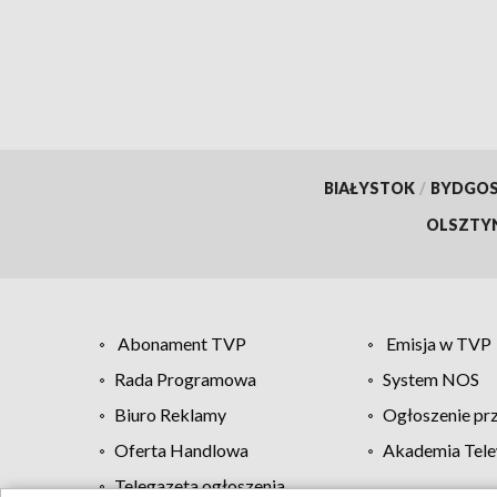
przywrócić ważność
dokumentów
BIAŁYSTOK
/
BYDGO
OLSZTY
Abonament TVP
Emisja w TVP
Rada Programowa
System NOS
Biuro Reklamy
Ogłoszenie pr
Oferta Handlowa
Akademia Tele
Telegazeta ogłoszenia