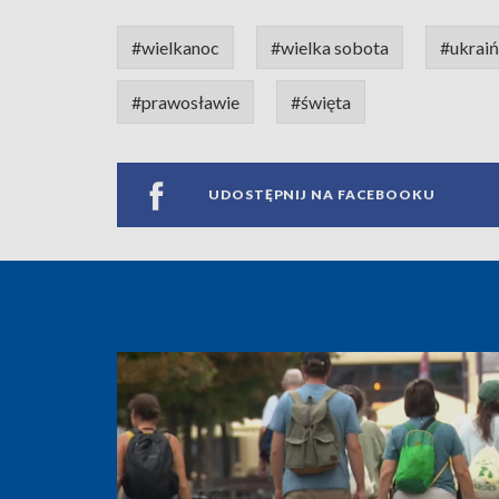
#wielkanoc
#wielka sobota
#ukrai
#prawosławie
#święta
UDOSTĘPNIJ NA FACEBOOKU