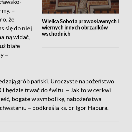
cławsko-
rmy. –
mo, że
Wielka Sobota prawosławnych i
wiernych innych obrządków
s się do niej
wschodnich
halną widać,
uż białe
cy –
edzają grób pański. Uroczyste nabożeństwo
 i będzie trwać do świtu. – Jak to w cerkwi
reść, bogate w symbolikę, nabożeństwa
chwstaniu – podkreśla ks. dr Igor Habura.