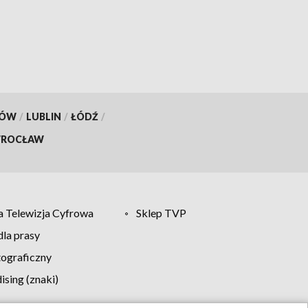
KÓW
/
LUBLIN
/
ŁÓDŹ
/
ROCŁAW
 Telewizja Cyfrowa
Sklep TVP
la prasy
tograficzny
sing (znaki)