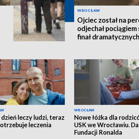
WROCŁAW
Ojciec został na per
odjechał pociągiem 
finał dramatycznych
AW
WROCŁAW
dzień leczy ludzi, teraz
Nowe łóżka dla rodzi
otrzebuje leczenia
USK we Wrocławiu. Da
Fundacji Ronalda