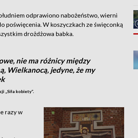
południem odprawiono nabożeństwo, wierni
 do poświęcenia. W koszyczkach ze święconką
 wszystkim drożdżowa babka.
owe, nie ma różnicy między
ą, Wielkanocą, jedyne, że my
ek
i „Siła kobiety”.
le razy w