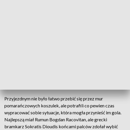
też zaczęli przedzierać się pod pole karne rywali. Po jednym z
takich wypadów Tomasz Makowski popisał się świetnym
podaniem do Chodyny, a ten mocnym strzałem przy bliższym
słupku trafił do siatki. Wydaje się, że lepiej w tej sytuacji
powinien się zachować Kovacevic.
W drugiej połowie gra wyglądała tak, jak przez
zdecydowaną większość pierwszej części – Raków był przy
piłce, atakował, a Zagłębie broniło się całym zespołem i
szukało szans na wyprowadzenie kontry. Goście mogli
doprowadzić do remisu zaraz po wznowieniu gry, ale Crnac z
Johnem Yeboahem przeszkadzali sobie nawzajem i obrońcy
gospodarzy zażegnali niebezpieczeństwo.
Przyjezdnym nie było łatwo przebić się przez mur
pomarańczowych koszulek, ale potrafili co pewien czas
wypracować sobie sytuacje, która mogła przynieść im gola.
Najlepszą miał Rumun Bogdan Racovitan, ale grecki
bramkarz Sokratis Dioudis końcami palców zdołał wybić