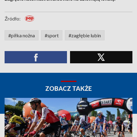
Źródło:
#piłka nożna
#sport
#zagłębie lubin
ZOBACZ TAKŻE