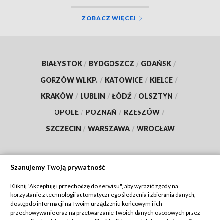
ZOBACZ WIĘCEJ
BIAŁYSTOK
/
BYDGOSZCZ
/
GDAŃSK
/
GORZÓW WLKP.
/
KATOWICE
/
KIELCE
/
KRAKÓW
/
LUBLIN
/
ŁÓDŹ
/
OLSZTYN
/
OPOLE
/
POZNAŃ
/
RZESZÓW
/
SZCZECIN
/
WARSZAWA
/
WROCŁAW
Szanujemy Twoją prywatność
Dołącz do nas:
Kliknij "Akceptuję i przechodzę do serwisu", aby wyrazić zgody na
korzystanie z technologii automatycznego śledzenia i zbierania danych,
TVP
dostęp do informacji na Twoim urządzeniu końcowym i ich
Abonament TVP
przechowywanie oraz na przetwarzanie Twoich danych osobowych przez
Regulamin TVP