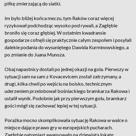
piłkę zmierzającą do siatki.
Im było bliżej końca meczu, tym Raków coraz więcej
ryzykował podchodząc wysoko pod rywali, a Zagłębie
broniło się coraz głębiej. W ostatnim kwadransie
gospodarze cofnęli się praktycznie całym zespołem i posyłali
dalekie podania do wysuniętego Dawida Kurminowskiego, a
po zmianie do Juana Munoza.
Obaj napastnicy dostali po jednej okazji na gola. Pierwszy w
sytuacji sam na sam z Kovacevicem został zatrzymany, a
drugi, kilka chwil po wejściu na boisko, technicznym
uderzeniem przelobował bośniackiego bramkarza Rakowa i
ustalił wynik. Podobnie jak przy pierwszym golu, bramkarz
gości mógł się zachować lepiej w tej sytuacji.
Porażka mocno skomplikowała sytuację Rakowa w walce o
miejsce dające prawo gry w europejskich pucharach.
Zagłębie natomiast awansowało na dziewiątą lokatę.