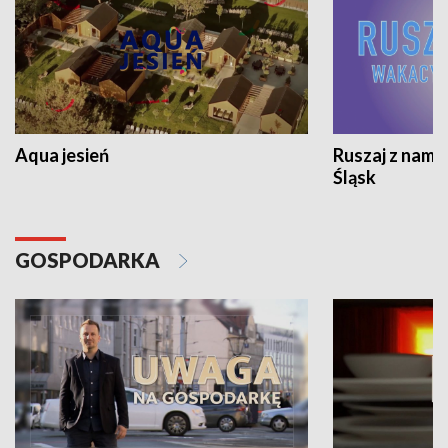
Aqua jesień
Ruszaj z nami
Śląsk
GOSPODARKA