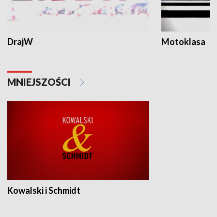
DrajW
Motoklasa
MNIEJSZOŚCI
Kowalski i Schmidt