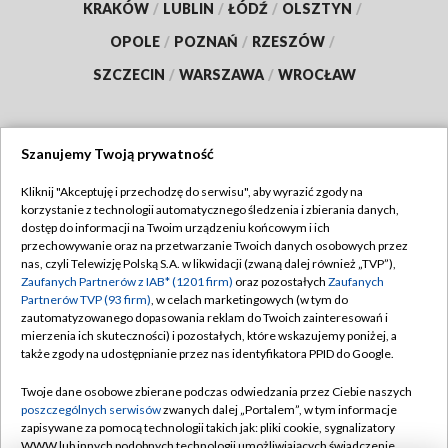
KRAKÓW
/
LUBLIN
/
ŁÓDŹ
/
OLSZTYN
/
OPOLE
/
POZNAŃ
/
RZESZÓW
/
SZCZECIN
/
WARSZAWA
/
WROCŁAW
Szanujemy Twoją prywatność
Dołącz do nas:
Kliknij "Akceptuję i przechodzę do serwisu", aby wyrazić zgody na
korzystanie z technologii automatycznego śledzenia i zbierania danych,
TVP
dostęp do informacji na Twoim urządzeniu końcowym i ich
Abonament TVP
przechowywanie oraz na przetwarzanie Twoich danych osobowych przez
Regulamin TVP
nas, czyli Telewizję Polską S.A. w likwidacji (zwaną dalej również „TVP”),
Emisja w TVP
Polityka prywatności
Zaufanych Partnerów z IAB* (1201 firm)
oraz pozostałych
Zaufanych
Partnerów TVP (93 firm)
, w celach marketingowych (w tym do
Centrum informacji TVP
Moje zgody
zautomatyzowanego dopasowania reklam do Twoich zainteresowań i
mierzenia ich skuteczności) i pozostałych, które wskazujemy poniżej, a
Naziemna Telewizja Cyfrowa
Pomoc
także zgody na udostępnianie przez nas identyfikatora PPID do Google.
Sklep TVP
Biuro reklamy
Twoje dane osobowe zbierane podczas odwiedzania przez Ciebie naszych
Rada Programowa
Kontakt
poszczególnych serwisów
zwanych dalej „Portalem”, w tym informacje
zapisywane za pomocą technologii takich jak: pliki cookie, sygnalizatory
System NOS
WWW lub innych podobnych technologii umożliwiających świadczenie