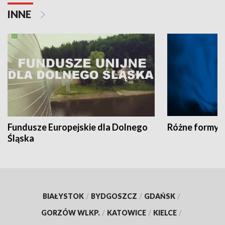
INNE
Fundusze Europejskie dla Dolnego
Różne formy t
Śląska
BIAŁYSTOK
/
BYDGOSZCZ
/
GDAŃSK
/
GORZÓW WLKP.
/
KATOWICE
/
KIELCE
/