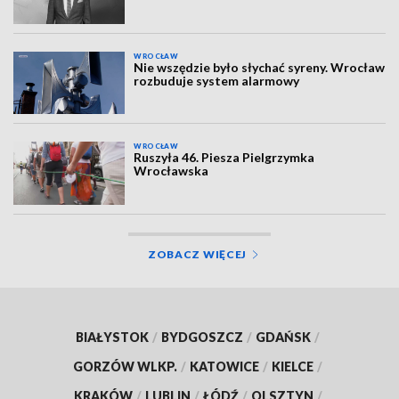
WROCŁAW
Nie wszędzie było słychać syreny. Wrocław
rozbuduje system alarmowy
WROCŁAW
Ruszyła 46. Piesza Pielgrzymka
Wrocławska
ZOBACZ WIĘCEJ
BIAŁYSTOK
/
BYDGOSZCZ
/
GDAŃSK
/
GORZÓW WLKP.
/
KATOWICE
/
KIELCE
/
KRAKÓW
/
LUBLIN
/
ŁÓDŹ
/
OLSZTYN
/