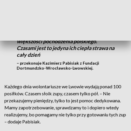
– Co piąty mieszkaniec Lwowa to jest
uchodźca, ale trzeba też pamiętać, że jest
bardzo dużo samotnych ludzi, w
większości pochodzenia polskiego.
Czasami jest to jedyna ich ciepła strawa na
cały dzień
– przekonuje Kazimierz Pabisiak z Fundacji
Dortmundzko-Wrocławsko-Lwowskiej.
Każdego dnia wolontariusze we Lwowie wydają ponad 100
posiłków. Czasem słoik zupy, czasem tylko pół. – Nie
przekazujemy pieniędzy, tylko to jest pomoc dedykowana.
Mamy zapotrzebowanie, sprawdzamy to i dopiero wtedy
realizujemy, bo pomagamy nie tylko przy gotowaniu tych zup
– dodaje Pabisiak.