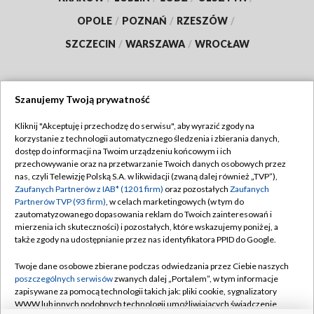
OPOLE
/
POZNAŃ
/
RZESZÓW
/
SZCZECIN
/
WARSZAWA
/
WROCŁAW
Szanujemy Twoją prywatność
Dołącz do nas:
Kliknij "Akceptuję i przechodzę do serwisu", aby wyrazić zgody na
korzystanie z technologii automatycznego śledzenia i zbierania danych,
TVP
dostęp do informacji na Twoim urządzeniu końcowym i ich
Abonament TVP
przechowywanie oraz na przetwarzanie Twoich danych osobowych przez
Regulamin TVP
nas, czyli Telewizję Polską S.A. w likwidacji (zwaną dalej również „TVP”),
Emisja w TVP
Polityka prywatności
Zaufanych Partnerów z IAB* (1201 firm)
oraz pozostałych
Zaufanych
Partnerów TVP (93 firm)
, w celach marketingowych (w tym do
Centrum informacji TVP
Moje zgody
zautomatyzowanego dopasowania reklam do Twoich zainteresowań i
mierzenia ich skuteczności) i pozostałych, które wskazujemy poniżej, a
Naziemna Telewizja Cyfrowa
Pomoc
także zgody na udostępnianie przez nas identyfikatora PPID do Google.
Sklep TVP
Biuro reklamy
Twoje dane osobowe zbierane podczas odwiedzania przez Ciebie naszych
Rada Programowa
Kontakt
poszczególnych serwisów
zwanych dalej „Portalem”, w tym informacje
zapisywane za pomocą technologii takich jak: pliki cookie, sygnalizatory
System NOS
WWW lub innych podobnych technologii umożliwiających świadczenie