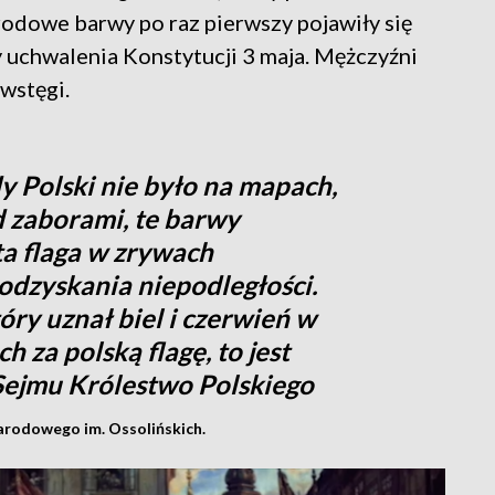
rodowe barwy po raz pierwszy pojawiły się
uchwalenia Konstytucji 3 maja. Mężczyźni
 wstęgi.
dy Polski nie było na mapach,
d zaborami, te barwy
ta flaga w zrywach
dzyskania niepodległości.
tóry uznał biel i czerwień w
 za polską flagę, to jest
Sejmu Królestwo Polskiego
arodowego im. Ossolińskich.