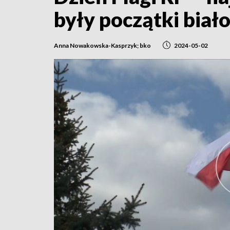
były początki biał
Anna Nowakowska-Kasprzyk; bko
2024-05-02