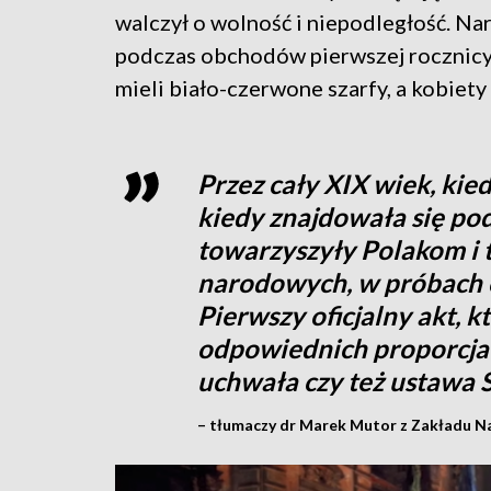
walczył o wolność i niepodległość. Na
podczas obchodów pierwszej rocznicy 
mieli biało-czerwone szarfy, a kobiety
Przez cały XIX wiek, kie
kiedy znajdowała się po
towarzyszyły Polakom i 
narodowych, w próbach o
Pierwszy oficjalny akt, k
odpowiednich proporcjach
uchwała czy też ustawa 
– tłumaczy dr Marek Mutor z Zakładu N