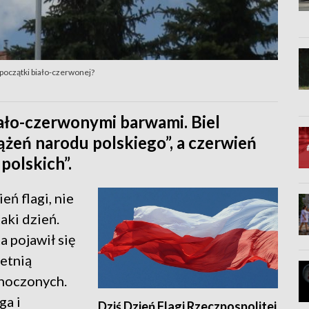
 początki biało-czerwonej?
iało-czerwonymi barwami. Biel
ążeń narodu polskiego”, a czerwień
polskich”.
ń flagi, nie
aki dzień.
 pojawił się
etnią
dnoczonych.
ga i
Dziś Dzień Flagi Rzeczpospolitej