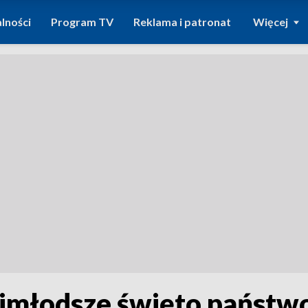
lności
Program TV
Reklama i patronat
Więcej
ajmłodsze święto państwo