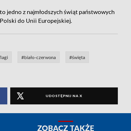
j to jedno z najmłodszych świąt państwowych
Polski do Unii Europejskiej.
flagi
#biało-czerwona
#święta
UDOSTĘPNIJ NA X
ZOBACZ TAKŻE