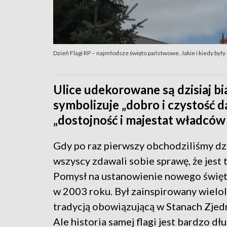
Dzień Flagi RP – najmłodsze święto państwowe. Jakie i kiedy były
Ulice udekorowane są dzisiaj b
symbolizuje „dobro i czystość d
„dostojność i majestat władców 
Gdy po raz pierwszy obchodziliśmy dzie
wszyscy zdawali sobie sprawę, że jest t
Pomysł na ustanowienie nowego święta
w 2003 roku. Był zainspirowany wielol
tradycją obowiązującą w Stanach Zje
Ale historia samej flagi jest bardzo dłu