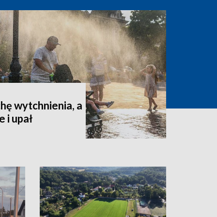
hę wytchnienia, a
 i upał