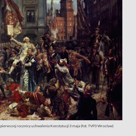
pierwszej rocznicy uchwalenia Konstytucji 3 maja (fot. TVP3 Wrocław)