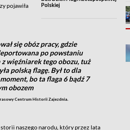
Polskiej
zy pojawiła
ał się obóz pracy, gdzie
 deportowana po powstaniu
z więźniarek tego obozu, tuż
a polską flagę. Był to dla
moment, bo ta flaga 6 bądź 7
tym obozem
rasowy Centrum Historii Zajezdnia.
storii naszego narodu, który przez lata