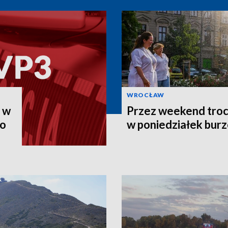
WROCŁAW
u w
Przez weekend troc
go
w poniedziałek burze