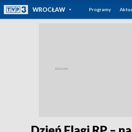
POWRÓT DO
WROCŁAW
Programy
Aktua
TVP REGIONY
Dzień Flagi RP – n