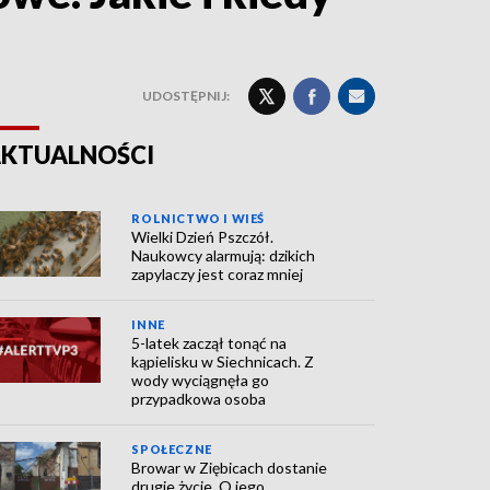
UDOSTĘPNIJ:
KTUALNOŚCI
ROLNICTWO I WIEŚ
Wielki Dzień Pszczół.
Naukowcy alarmują: dzikich
zapylaczy jest coraz mniej
INNE
5-latek zaczął tonąć na
kąpielisku w Siechnicach. Z
wody wyciągnęła go
przypadkowa osoba
SPOŁECZNE
Browar w Ziębicach dostanie
drugie życie. O jego