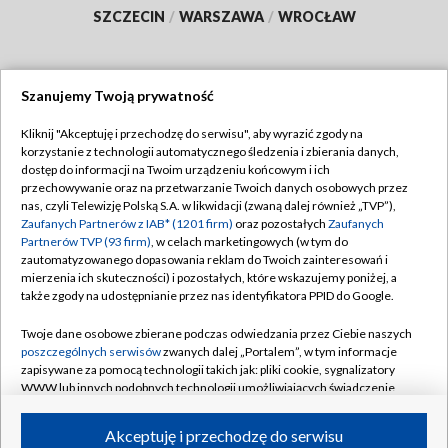
SZCZECIN
/
WARSZAWA
/
WROCŁAW
Szanujemy Twoją prywatność
Dołącz do nas:
Kliknij "Akceptuję i przechodzę do serwisu", aby wyrazić zgody na
korzystanie z technologii automatycznego śledzenia i zbierania danych,
TVP
dostęp do informacji na Twoim urządzeniu końcowym i ich
Abonament TVP
przechowywanie oraz na przetwarzanie Twoich danych osobowych przez
Regulamin TVP
nas, czyli Telewizję Polską S.A. w likwidacji (zwaną dalej również „TVP”),
Emisja w TVP
Polityka prywatności
Zaufanych Partnerów z IAB* (1201 firm)
oraz pozostałych
Zaufanych
Partnerów TVP (93 firm)
, w celach marketingowych (w tym do
Centrum informacji TVP
Moje zgody
zautomatyzowanego dopasowania reklam do Twoich zainteresowań i
mierzenia ich skuteczności) i pozostałych, które wskazujemy poniżej, a
Naziemna Telewizja Cyfrowa
Pomoc
także zgody na udostępnianie przez nas identyfikatora PPID do Google.
Sklep TVP
Biuro reklamy
Twoje dane osobowe zbierane podczas odwiedzania przez Ciebie naszych
Rada Programowa
Kontakt
poszczególnych serwisów
zwanych dalej „Portalem”, w tym informacje
zapisywane za pomocą technologii takich jak: pliki cookie, sygnalizatory
System NOS
WWW lub innych podobnych technologii umożliwiających świadczenie
dopasowanych i bezpiecznych usług, personalizację treści oraz reklam,
Informacje o nadawcy
Kanały
udostępnianie funkcji mediów społecznościowych oraz analizowanie
Akceptuję i przechodzę do serwisu
ruchu w Internecie.
Program dla prasy