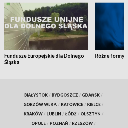
Fundusze Europejskie dla Dolnego
Różne formy t
Śląska
BIAŁYSTOK
/
BYDGOSZCZ
/
GDAŃSK
/
GORZÓW WLKP.
/
KATOWICE
/
KIELCE
/
KRAKÓW
/
LUBLIN
/
ŁÓDŹ
/
OLSZTYN
/
OPOLE
/
POZNAŃ
/
RZESZÓW
/