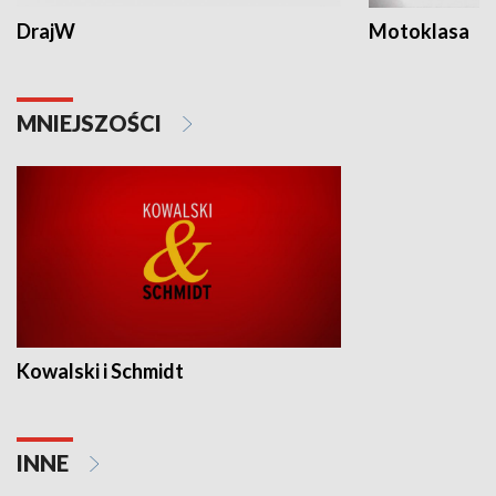
DrajW
Motoklasa
MNIEJSZOŚCI
Kowalski i Schmidt
INNE