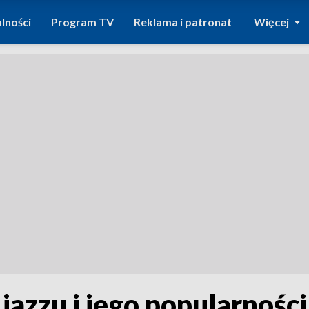
lności
Program TV
Reklama i patronat
Więcej
i jazzu i jego popularnoś