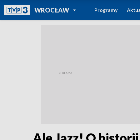
POWRÓT DO
WROCŁAW
Programy
Aktua
TVP REGIONY
Ale Jazz! O histori