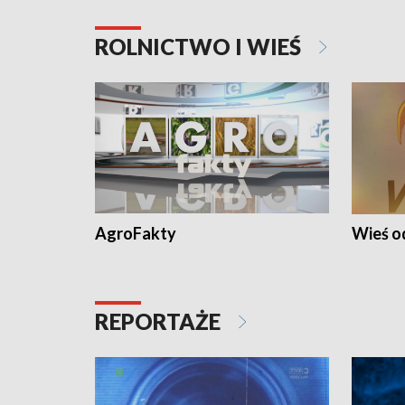
ROLNICTWO I WIEŚ
AgroFakty
Wieś 
REPORTAŻE