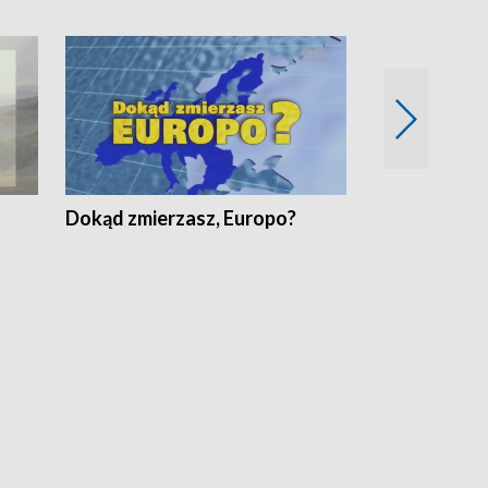
Dokąd zmierzasz, Europo?
Fakty Komen