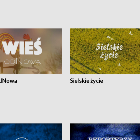
odNowa
Sielskie życie