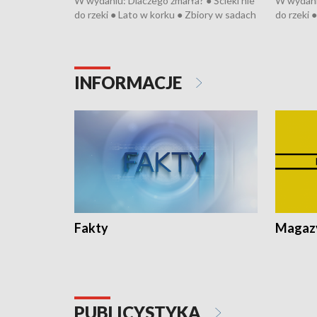
W wydaniu: Dlaczego zmarła? ● Ścieki nie
W wydaniu
do rzeki ● Lato w korku ● Zbiory w sadach
do rzeki 
● Senior za kółkiem ● Złoto dla...
● Senior z
cierpiwych ● Mrożonki dla zwierząt
cierpiwyc
INFORMACJE
Fakty
Magazy
PUBLICYSTYKA