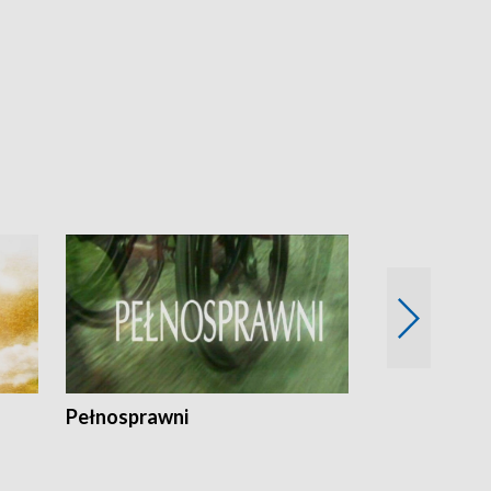
Pełnosprawni
Bezpieczny 