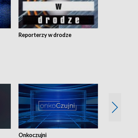
Reporterzy w drodze
Onkoczujni
Recepta na 