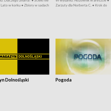
: Dlaczego zmarła? ● Ścieki nie
W wydaniu: Nożownik w areszcie ●
● Lato w korku ● Zbiory w sadach
Zarzuty dla Norberta C. ● Krok do
a kółkiem ● Złoto dla...
obwodnicy ● Miliony na ochronę ●
h ● Mrożonki dla zwierząt
Oddział jak nowy ● Rynek ma być zi
● Inkubator w ognisku ● Rodzic też
pacjent ● Trzeba ratować lekarza
n Dolnośląski
Pogoda