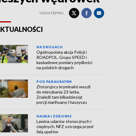
UDOSTĘPNIJ:
KTUALNOŚCI
NA DROGACH
Ogólnopolska akcja Policji i
ROADPOL. Grupy SPEED i
kaskadowe pomiary prędkości
na polskich drogach
POD PARAGRAFEM
Złotoryjscy kryminalni weszli
do mieszkania 23-latka.
Znaleźli tam kilkadziesiąt
porcji marihuany i haszyszu
NAUKA I ZDROWIE
Lawina udarów słonecznych i
cieplnych. NFZ ostrzega przed
falą upałów