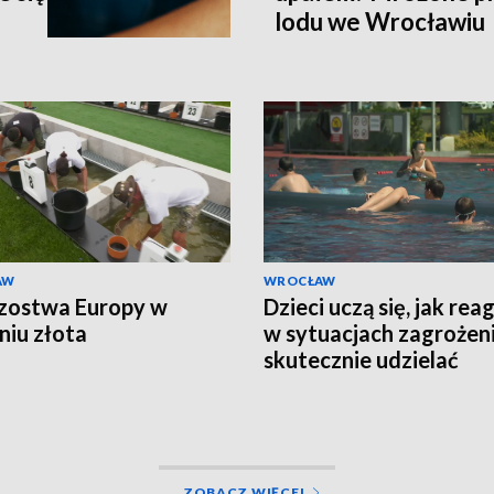
lodu we Wrocławiu
AW
WROCŁAW
zostwa Europy w
Dzieci uczą się, jak re
niu złota
w sytuacjach zagrożeni
skutecznie udzielać
pierwszej pomocy
ZOBACZ WIĘCEJ