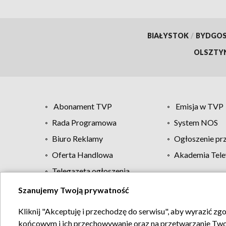
BIAŁYSTOK
/
BYDGO
OLSZTY
Abonament TVP
Emisja w TVP
Rada Programowa
System NOS
Biuro Reklamy
Ogłoszenie pr
Oferta Handlowa
Akademia Tele
Telegazeta ogłoszenia
Szanujemy Twoją prywatność
Regulamin TVP
Kliknij "Akceptuję i przechodzę do serwisu", aby wyrazić zg
końcowym i ich przechowywanie oraz na przetwarzanie Twoich