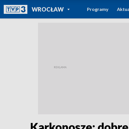
POWRÓT DO
WROCŁAW
Programy
Aktua
TVP REGIONY
Karkonosze: dobr