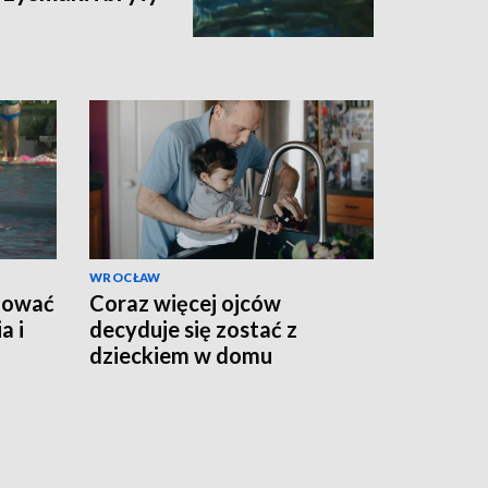
WROCŁAW
agować
Coraz więcej ojców
a i
decyduje się zostać z
dzieckiem w domu