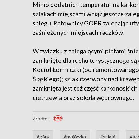
Mimo dodatnich temperatur na karko
szlakach miejscami wciąż jeszcze zaleg
śniegu. Ratownicy GOPR zalecając uży
zaśnieżonych miejscach raczków.
W związku z zalegającymi płatami śni
zamknięte dla ruchu turystycznego są 
Kocioł Łomniczki (od remontowanego
Śląskiego); szlak czerwony nad krawę
zamknięta jest też część karkonoskic
cietrzewia oraz sokoła wędrownego.
Źródło:
#góry
#majówka
#szlaki
#ka