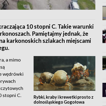
aczająca 10 stopni C. Takie warunki
konoszach. Pamiętajmy jednak, że
a karkonoskich szlakach miejscami
egu.
ra, a mimo
 są
e wędrówki
porywach
szczytowych
 stopni C.
Rybki, kraby i krewetki prosto z
dolnośląskiego Gogołowa