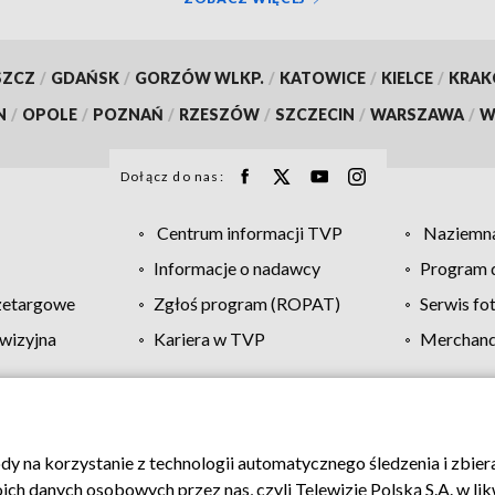
SZCZ
/
GDAŃSK
/
GORZÓW WLKP.
/
KATOWICE
/
KIELCE
/
KRA
N
/
OPOLE
/
POZNAŃ
/
RZESZÓW
/
SZCZECIN
/
WARSZAWA
/
W
Dołącz do nas:
Centrum informacji TVP
Naziemna
Informacje o nadawcy
Program d
zetargowe
Zgłoś program (ROPAT)
Serwis fo
wizyjna
Kariera w TVP
Merchandi
Polityka prywatności
Moje zgody
Pomoc
Biuro re
ody na korzystanie z technologii automatycznego śledzenia i zbie
 danych osobowych przez nas, czyli Telewizję Polską S.A. w likw