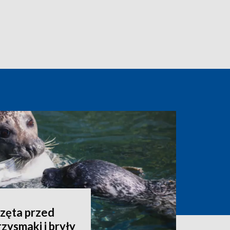
rzęta przed
zysmaki i bryły