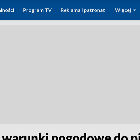
lności
Program TV
Reklama i patronat
Więcej
e warunki pogodowe do 