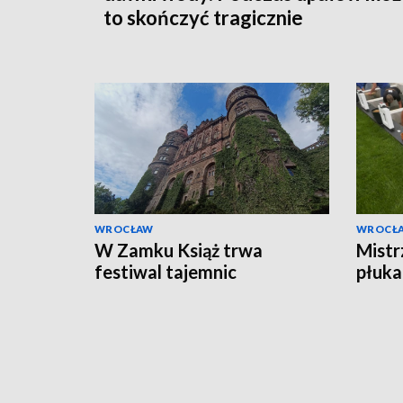
to skończyć tragicznie
WROCŁAW
WROCŁ
W Zamku Książ trwa
Mistr
festiwal tajemnic
płuka