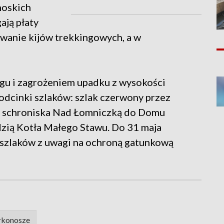
noskich
ają płaty
wanie kijów trekkingowych, a w
egu i zagrożeniem upadku z wysokości
odcinki szlaków: szlak czerwony przez
 schroniska Nad Łomniczką do Domu
dzią Kotła Małego Stawu. Do 31 maja
h szlaków z uwagi na ochroną gatunkową
rkonosze