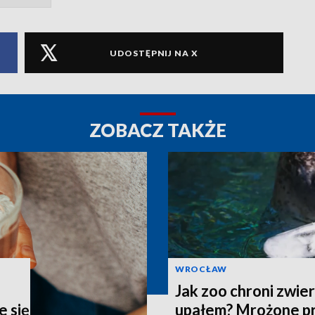
UDOSTĘPNIJ NA X
ZOBACZ TAKŻE
WROCŁAW
j
Jak zoo chroni zwie
 się
upałem? Mrożone pr