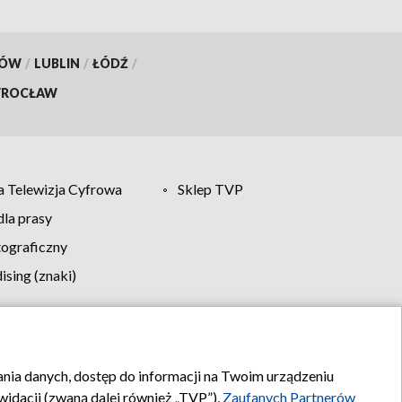
KÓW
/
LUBLIN
/
ŁÓDŹ
/
ROCŁAW
 Telewizja Cyfrowa
Sklep TVP
la prasy
tograficzny
sing (znaki)
klamy
Kontakt
rania danych, dostęp do informacji na Twoim urządzeniu
idacji (zwaną dalej również „TVP”),
Zaufanych Partnerów