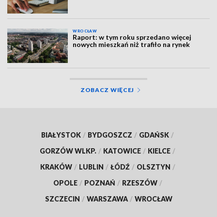
WROCŁAW
Raport: w tym roku sprzedano więcej
nowych mieszkań niż trafiło na rynek
ZOBACZ WIĘCEJ
BIAŁYSTOK
/
BYDGOSZCZ
/
GDAŃSK
/
GORZÓW WLKP.
/
KATOWICE
/
KIELCE
/
KRAKÓW
/
LUBLIN
/
ŁÓDŹ
/
OLSZTYN
/
OPOLE
/
POZNAŃ
/
RZESZÓW
/
SZCZECIN
/
WARSZAWA
/
WROCŁAW