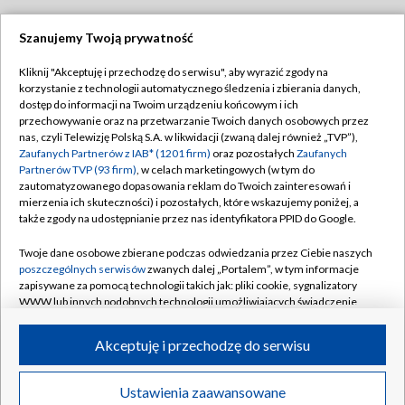
Szanujemy Twoją prywatność
Dołącz do nas:
Kliknij "Akceptuję i przechodzę do serwisu", aby wyrazić zgody na
korzystanie z technologii automatycznego śledzenia i zbierania danych,
TVP
dostęp do informacji na Twoim urządzeniu końcowym i ich
Abonament TVP
przechowywanie oraz na przetwarzanie Twoich danych osobowych przez
Regulamin TVP
nas, czyli Telewizję Polską S.A. w likwidacji (zwaną dalej również „TVP”),
Emisja w TVP
Polityka prywatności
Zaufanych Partnerów z IAB* (1201 firm)
oraz pozostałych
Zaufanych
Partnerów TVP (93 firm)
, w celach marketingowych (w tym do
Centrum informacji TVP
Moje zgody
zautomatyzowanego dopasowania reklam do Twoich zainteresowań i
mierzenia ich skuteczności) i pozostałych, które wskazujemy poniżej, a
Naziemna Telewizja Cyfrowa
Pomoc
także zgody na udostępnianie przez nas identyfikatora PPID do Google.
Sklep TVP
Biuro reklamy
Twoje dane osobowe zbierane podczas odwiedzania przez Ciebie naszych
Rada Programowa
Kontakt
poszczególnych serwisów
zwanych dalej „Portalem”, w tym informacje
zapisywane za pomocą technologii takich jak: pliki cookie, sygnalizatory
System NOS
WWW lub innych podobnych technologii umożliwiających świadczenie
dopasowanych i bezpiecznych usług, personalizację treści oraz reklam,
Informacje o nadawcy
Kanały
udostępnianie funkcji mediów społecznościowych oraz analizowanie
Akceptuję i przechodzę do serwisu
ruchu w Internecie.
Program dla prasy
©2026 Telewizja Polska S.A. w likwidacji
Biuro Reklamy
Twoje dane osobowe zbierane podczas odwiedzania przez Ciebie
Ustawienia zaawansowane
poszczególnych serwisów
na Portalu, takie jak adresy IP, identyfikatory