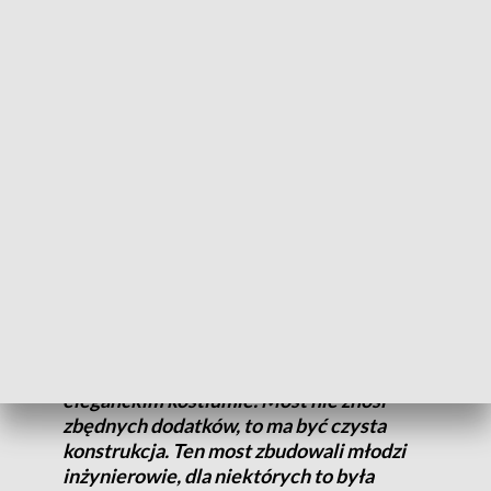
zł, Unia Europejska dołożyła ponad 182
mln zł
– twierdzi Bartosz Nowak z Wrocławskich
Inwestycji.
Ikona Wrocławia za unijne fundusze
Most Rędziński to już ikona Wrocławia. To część
Autostradowej Obwodnicy Wrocławia, która była
współfinansowana z funduszy unijnych. Przeprawa jest jedną
z największych żelbetowych na świecie, budowa trwała 5 lat i
kosztowała 576 mln zł.
Most ma być elegancki, tak jak kobieta w
eleganckim kostiumie. Most nie znosi
zbędnych dodatków, to ma być czysta
konstrukcja. Ten most zbudowali młodzi
inżynierowie, dla niektórych to była