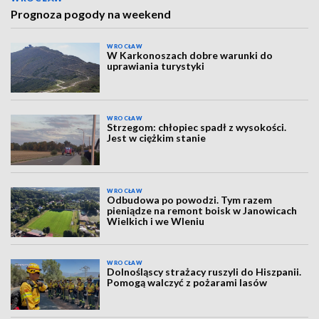
Prognoza pogody na weekend
WROCŁAW
W Karkonoszach dobre warunki do
uprawiania turystyki
WROCŁAW
Strzegom: chłopiec spadł z wysokości.
Jest w ciężkim stanie
WROCŁAW
Odbudowa po powodzi. Tym razem
pieniądze na remont boisk w Janowicach
Wielkich i we Wleniu
WROCŁAW
Dolnośląscy strażacy ruszyli do Hiszpanii.
Pomogą walczyć z pożarami lasów