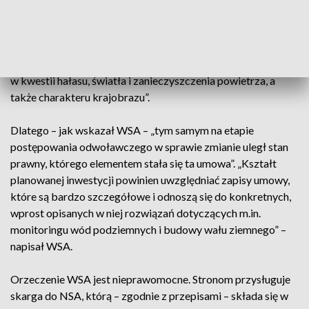
roślinnością wzdłuż południowej granicy kopalni Turów,
wzdłuż drogi Opolno-Zdrój-Sieniawka, w celu uwzględnienia
obaw podnoszonych przez mieszkańców Republiki Czeskiej
dotyczących oddziaływania kopalni Turów, w szczególności
w kwestii hałasu, światła i zanieczyszczenia powietrza, a
także charakteru krajobrazu”.
Dlatego – jak wskazał WSA – „tym samym na etapie
postępowania odwoławczego w sprawie zmianie uległ stan
prawny, którego elementem stała się ta umowa”. „Kształt
planowanej inwestycji powinien uwzględniać zapisy umowy,
które są bardzo szczegółowe i odnoszą się do konkretnych,
wprost opisanych w niej rozwiązań dotyczących m.in.
monitoringu wód podziemnych i budowy wału ziemnego” –
napisał WSA.
Orzeczenie WSA jest nieprawomocne. Stronom przysługuje
skarga do NSA, którą – zgodnie z przepisami – składa się w