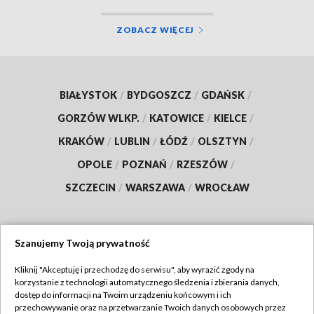
ZOBACZ WIĘCEJ
BIAŁYSTOK
/
BYDGOSZCZ
/
GDAŃSK
/
GORZÓW WLKP.
/
KATOWICE
/
KIELCE
/
KRAKÓW
/
LUBLIN
/
ŁÓDŹ
/
OLSZTYN
/
OPOLE
/
POZNAŃ
/
RZESZÓW
/
SZCZECIN
/
WARSZAWA
/
WROCŁAW
Szanujemy Twoją prywatność
Dołącz do nas:
Kliknij "Akceptuję i przechodzę do serwisu", aby wyrazić zgody na
korzystanie z technologii automatycznego śledzenia i zbierania danych,
TVP
dostęp do informacji na Twoim urządzeniu końcowym i ich
Abonament TVP
przechowywanie oraz na przetwarzanie Twoich danych osobowych przez
Regulamin TVP