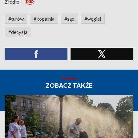
Źródło:
#turów
#kopalnia
#sąd
#węgiel
#decyzja
ZOBACZ TAKŻE