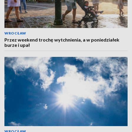
WROCŁAW
Przez weekend trochę wytchnienia, a w poniedziałek
burze i upał
WROCŁAW