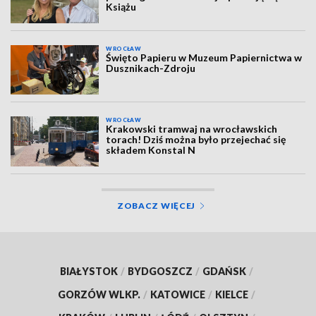
Książu
WROCŁAW
Święto Papieru w Muzeum Papiernictwa w
Dusznikach-Zdroju
WROCŁAW
Krakowski tramwaj na wrocławskich
torach! Dziś można było przejechać się
składem Konstal N
ZOBACZ WIĘCEJ
BIAŁYSTOK
/
BYDGOSZCZ
/
GDAŃSK
/
GORZÓW WLKP.
/
KATOWICE
/
KIELCE
/