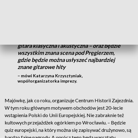
odbędzie po raz 22. i zaplanowano parę nowości.
Mamy sześć scen i nowość w tym roku to
scena na balkonie przy ulicy Więziennej –
gitara klasyczna i akustyczna – oraz będzie
wszystkim znana scena pod Pręgierzem,
gdzie będzie można usłyszeć najbardziej
znane gitarowe hity
– mówi Katarzyna Krzysztyniak,
współorganizatorka imprezy.
Majówkę, jak co roku, organizuje Centrum Historii Zajezdnia.
W tym roku głównym motywem obchodów jest 20-lecie
wstąpienia Polski do Unii Europejskiej. Nie zabraknie też
kultowych przejażdżek ogórkiem po Wrocławiu. – Będzie
quiz europejski, na który można się zapisywać drużynowo, są
bardzo fajne nagrody. A oprócz tego będą warsztaty