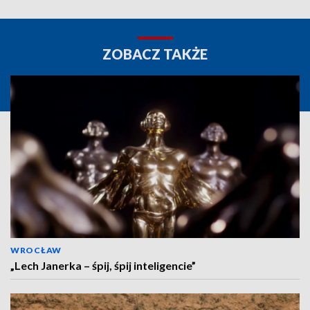
ZOBACZ TAKŻE
WROCŁAW
„Lech Janerka – śpij, śpij inteligencie”