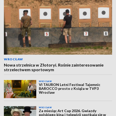
WROCŁAW
Nowa strzelnica w Złotoryi. Rośnie zainteresowanie
strzelectwem sportowym
WROCŁAW
VI TAURON Letni Festiwal Tajemnic
BAROCCO prosto z Książa w TVP3
Wrocław
WROCŁAW
Za miesiąc Art Cup 2026. Gwiazdy
polskiego kina i telewizji spotkają się w