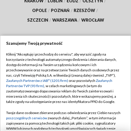
KRAKÓW
/
LUBLIN
/
ŁÓDŹ
/
OLSZTYN
/
OPOLE
/
POZNAŃ
/
RZESZÓW
/
SZCZECIN
/
WARSZAWA
/
WROCŁAW
Szanujemy Twoją prywatność
Dołącz do nas:
Kliknij "Akceptuję i przechodzę do serwisu", aby wyrazić zgody na
korzystanie z technologii automatycznego śledzenia i zbierania danych,
TVP
dostęp do informacji na Twoim urządzeniu końcowym i ich
Abonament TVP
przechowywanie oraz na przetwarzanie Twoich danych osobowych przez
Regulamin TVP
nas, czyli Telewizję Polską S.A. w likwidacji (zwaną dalej również „TVP”),
Emisja w TVP
Polityka prywatności
Zaufanych Partnerów z IAB* (1201 firm)
oraz pozostałych
Zaufanych
Partnerów TVP (93 firm)
, w celach marketingowych (w tym do
Centrum informacji TVP
Moje zgody
zautomatyzowanego dopasowania reklam do Twoich zainteresowań i
mierzenia ich skuteczności) i pozostałych, które wskazujemy poniżej, a
Naziemna Telewizja Cyfrowa
Pomoc
także zgody na udostępnianie przez nas identyfikatora PPID do Google.
Sklep TVP
Biuro reklamy
Twoje dane osobowe zbierane podczas odwiedzania przez Ciebie naszych
Rada Programowa
Kontakt
poszczególnych serwisów
zwanych dalej „Portalem”, w tym informacje
zapisywane za pomocą technologii takich jak: pliki cookie, sygnalizatory
System NOS
WWW lub innych podobnych technologii umożliwiających świadczenie