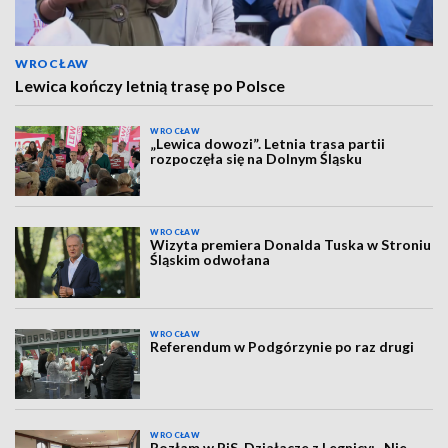
WROCŁAW
Lewica kończy letnią trasę po Polsce
WROCŁAW
„Lewica dowozi”. Letnia trasa partii
rozpoczęła się na Dolnym Śląsku
WROCŁAW
Wizyta premiera Donalda Tuska w Stroniu
Śląskim odwołana
WROCŁAW
Referendum w Podgórzynie po raz drugi
WROCŁAW
Rozłam w PiS. Działacze z Legnicy: „Nie