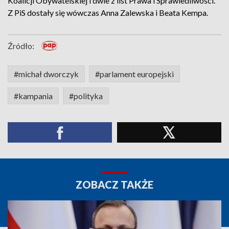
Koalicji Obywatelskiej i dwie z list Prawa i Sprawiedliwości.
Z PiS dostały się wówczas Anna Zalewska i Beata Kempa.
Źródło:
#michał dworczyk
#parlament europejski
#kampania
#polityka
ZOBACZ TAKŻE