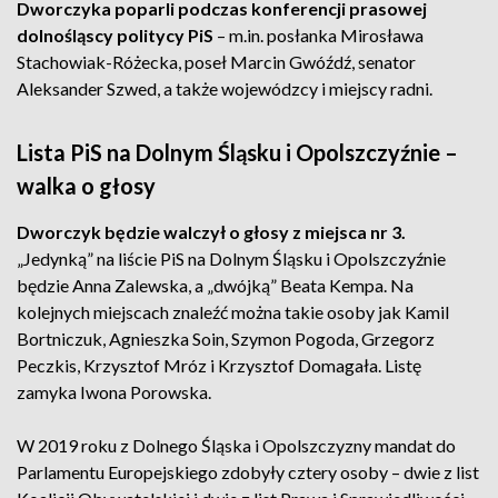
Dworczyka poparli podczas konferencji prasowej
dolnośląscy politycy PiS
– m.in. posłanka Mirosława
Stachowiak-Różecka, poseł Marcin Gwóźdź, senator
Aleksander Szwed, a także wojewódzcy i miejscy radni.
Lista PiS na Dolnym Śląsku i Opolszczyźnie –
walka o głosy
Dworczyk będzie walczył o głosy z miejsca nr 3.
„Jedynką” na liście PiS na Dolnym Śląsku i Opolszczyźnie
będzie Anna Zalewska, a „dwójką” Beata Kempa. Na
kolejnych miejscach znaleźć można takie osoby jak Kamil
Bortniczuk, Agnieszka Soin, Szymon Pogoda, Grzegorz
Peczkis, Krzysztof Mróz i Krzysztof Domagała. Listę
zamyka Iwona Porowska.
W 2019 roku z Dolnego Śląska i Opolszczyzny mandat do
Parlamentu Europejskiego zdobyły cztery osoby – dwie z list