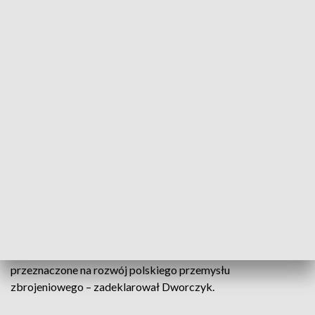
geopolityka przyniosła nam tyle
dramatycznych niespodzianek i zaskoczeń
Doświadczenie i osiągnięcia
Dworczyk pochodzi z Warszawy, ale od 2015 roku był
dwukrotnie wybierany na posła na Sejm z okręgu
wałbrzyskiego. W czasach rządów PiS był m.in. szefem
kancelarii premiera i wiceministrem obrony. Podkreślił, że to
właśnie on rozpoczynał „rozmowy, które doprowadziły do
największego po 1989 roku kontraktu zbrojeniowego, kiedy
za 2,5 mld zł Polska Grupa Zbrojeniowa sprzedała Ukrainie
Kraby - polskie, świetne armatohaubice”.
– Tak samo skutecznie chcę zabiegać o pieniądze europejskie
przeznaczone na rozwój polskiego przemysłu
zbrojeniowego – zadeklarował Dworczyk.