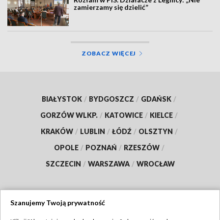
zamierzamy się dzielić”
ZOBACZ WIĘCEJ
BIAŁYSTOK
/
BYDGOSZCZ
/
GDAŃSK
/
GORZÓW WLKP.
/
KATOWICE
/
KIELCE
/
KRAKÓW
/
LUBLIN
/
ŁÓDŹ
/
OLSZTYN
/
OPOLE
/
POZNAŃ
/
RZESZÓW
/
SZCZECIN
/
WARSZAWA
/
WROCŁAW
Szanujemy Twoją prywatność
Dołącz do nas: