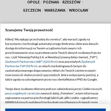
OPOLE
/
POZNAŃ
/
RZESZÓW
/
SZCZECIN
/
WARSZAWA
/
WROCŁAW
Szanujemy Twoją prywatność
Dołącz do nas:
Kliknij "Akceptuję i przechodzę do serwisu", aby wyrazić zgody na
korzystanie z technologii automatycznego śledzenia i zbierania danych,
TVP
dostęp do informacji na Twoim urządzeniu końcowym i ich
Abonament TVP
przechowywanie oraz na przetwarzanie Twoich danych osobowych przez
Regulamin TVP
nas, czyli Telewizję Polską S.A. w likwidacji (zwaną dalej również „TVP”),
Emisja w TVP
Polityka prywatności
Zaufanych Partnerów z IAB* (1201 firm)
oraz pozostałych
Zaufanych
Partnerów TVP (93 firm)
, w celach marketingowych (w tym do
Centrum informacji TVP
Moje zgody
zautomatyzowanego dopasowania reklam do Twoich zainteresowań i
mierzenia ich skuteczności) i pozostałych, które wskazujemy poniżej, a
Naziemna Telewizja Cyfrowa
Pomoc
także zgody na udostępnianie przez nas identyfikatora PPID do Google.
Sklep TVP
Biuro reklamy
Twoje dane osobowe zbierane podczas odwiedzania przez Ciebie naszych
Rada Programowa
Kontakt
poszczególnych serwisów
zwanych dalej „Portalem”, w tym informacje
zapisywane za pomocą technologii takich jak: pliki cookie, sygnalizatory
System NOS
WWW lub innych podobnych technologii umożliwiających świadczenie
dopasowanych i bezpiecznych usług, personalizację treści oraz reklam,
Informacje o nadawcy
Kanały