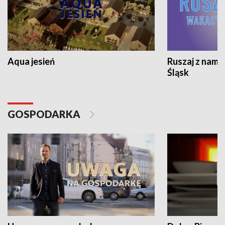
Aqua jesień
Ruszaj z nami
Śląsk
GOSPODARKA