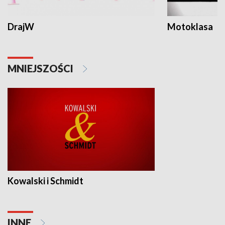
DrajW
Motoklasa
MNIEJSZOŚCI
Kowalski i Schmidt
INNE