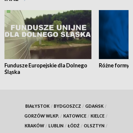
Fundusze Europejskie dla Dolnego
Różne formy t
Śląska
BIAŁYSTOK
/
BYDGOSZCZ
/
GDAŃSK
/
GORZÓW WLKP.
/
KATOWICE
/
KIELCE
/
KRAKÓW
/
LUBLIN
/
ŁÓDŹ
/
OLSZTYN
/