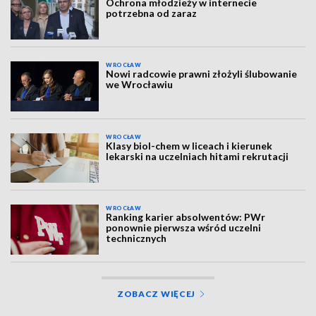
Ochrona młodzieży w internecie
potrzebna od zaraz
WROCŁAW
Nowi radcowie prawni złożyli ślubowanie
we Wrocławiu
WROCŁAW
Klasy biol-chem w liceach i kierunek
lekarski na uczelniach hitami rekrutacji
WROCŁAW
Ranking karier absolwentów: PWr
ponownie pierwsza wśród uczelni
technicznych
ZOBACZ WIĘCEJ