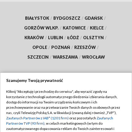
BIAŁYSTOK
/
BYDGOSZCZ
/
GDAŃSK
/
GORZÓW WLKP.
/
KATOWICE
/
KIELCE
/
KRAKÓW
/
LUBLIN
/
ŁÓDŹ
/
OLSZTYN
/
OPOLE
/
POZNAŃ
/
RZESZÓW
/
SZCZECIN
/
WARSZAWA
/
WROCŁAW
Szanujemy Twoją prywatność
Dołącz do nas:
Kliknij "Akceptuję i przechodzę do serwisu", aby wyrazić zgody na
korzystanie z technologii automatycznego śledzenia i zbierania danych,
TVP
dostęp do informacji na Twoim urządzeniu końcowym i ich
Abonament TVP
przechowywanie oraz na przetwarzanie Twoich danych osobowych przez
Regulamin TVP
nas, czyli Telewizję Polską S.A. w likwidacji (zwaną dalej również „TVP”),
Emisja w TVP
Polityka prywatności
Zaufanych Partnerów z IAB* (1201 firm)
oraz pozostałych
Zaufanych
Partnerów TVP (93 firm)
, w celach marketingowych (w tym do
Centrum informacji TVP
Moje zgody
zautomatyzowanego dopasowania reklam do Twoich zainteresowań i