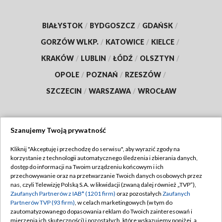
BIAŁYSTOK
/
BYDGOSZCZ
/
GDAŃSK
/
GORZÓW WLKP.
/
KATOWICE
/
KIELCE
/
KRAKÓW
/
LUBLIN
/
ŁÓDŹ
/
OLSZTYN
/
OPOLE
/
POZNAŃ
/
RZESZÓW
/
SZCZECIN
/
WARSZAWA
/
WROCŁAW
Szanujemy Twoją prywatność
Dołącz do nas:
Kliknij "Akceptuję i przechodzę do serwisu", aby wyrazić zgody na
korzystanie z technologii automatycznego śledzenia i zbierania danych,
TVP
dostęp do informacji na Twoim urządzeniu końcowym i ich
Abonament TVP
przechowywanie oraz na przetwarzanie Twoich danych osobowych przez
Regulamin TVP
nas, czyli Telewizję Polską S.A. w likwidacji (zwaną dalej również „TVP”),
Emisja w TVP
Polityka prywatności
Zaufanych Partnerów z IAB* (1201 firm)
oraz pozostałych
Zaufanych
Partnerów TVP (93 firm)
, w celach marketingowych (w tym do
Centrum informacji TVP
Moje zgody
zautomatyzowanego dopasowania reklam do Twoich zainteresowań i
mierzenia ich skuteczności) i pozostałych, które wskazujemy poniżej, a